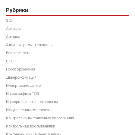
Рубрики
SCI.
Авиация
Арктика
Атомная промышленность
Безопасность
ВТС
Гособоронзаказ
Диверсификация
Импортозамещение
Инфографика ГОЗ
Информационные технологии
Искусственный интеллект
Конгрессно-выставочные мероприятия
Контроль над вооружениями
Конференции «Дифанс Медиа»