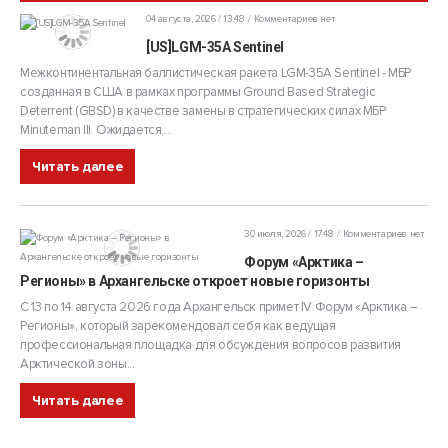
04 августа, 2026 / 13:48
Комментариев нет
[US]LGM-35A Sentinel
Межконтинентальная баллистическая ракета LGM-35A Sentinel - МБР
созданная в США в рамках программы Ground Based Strategic
Deterrent (GBSD) в качестве замены в стратегических силах МБР
Minuteman III. Ожидается,...
Читать далее
30 июля, 2026 / 17:48
Комментариев нет
Форум «Арктика –
Регионы» в Архангельске откроет новые горизонты
С 13 по 14 августа 2026 года Архангельск примет IV Форум «Арктика –
Регионы», который зарекомендовал себя как ведущая
профессиональная площадка для обсуждения вопросов развития
Арктической зоны...
Читать далее