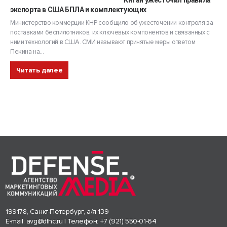
Китай ужесточил правила
экспорта в США БПЛА и комплектующих
Министерство коммерции КНР сообщило об ужесточении контроля за
поставками беспилотников, их ключевых компонентов и связанных с
ними технологий в США. СМИ называют принятые меры ответом
Пекина на...
Читать далее
199178, Санкт-Петербург, а/я 139
E-mail:
avg@dfnc.ru
| Телефон:
+7 (921) 550-01-64