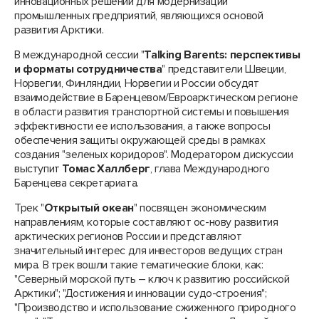
инновационных решений для модернизации
промышленных предприятий, являющихся основой
развития Арктики.
В международной сессии "
Talking Barents: перспективы
и форматы сотрудничества
" представители Швеции,
Норвегии, Финляндии, Норвегии и России обсудят
взаимодействие в Баренцевом/Евроарктическом регионе
в области развития транспортной системы и повышения
эффективности ее использования, а также вопросы
обеспечения защиты окружающей среды в рамках
создания "зеленых коридоров". Модератором дискуссии
выступит
Томас Халлберг
, глава Международного
Баренцева секретариата.
Трек "
Открытый океан
" посвящен экономическим
направлениям, которые составляют ос-нову развития
арктических регионов России и представляют
значительный интерес для инвесторов ведущих стран
мира. В трек вошли такие тематические блоки, как:
"Северный морской путь – ключ к развитию российской
Арктики"; "Достижения и инновации судо-строения";
"Производство и использование сжиженного природного