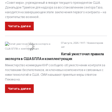
«Совет мира», учрежденный в январе текущего президентом США
Дональдом Трампом для надзора за восстановлением сектора Газа,
находится на завершающем этапе заключения первого контракта – на
строительство военной...
Читать далее
07 августа, 2026 / 14:17
Комментариев
нет
Китай ужесточил правила
экспорта в США БПЛА и комплектующих
Министерство коммерции КНР сообщило об ужесточении контроля за
поставками беспилотников, их ключевых компонентов и связанных с
ними технологий в США. СМИ называют принятые меры ответом
Пекина на...
Читать далее