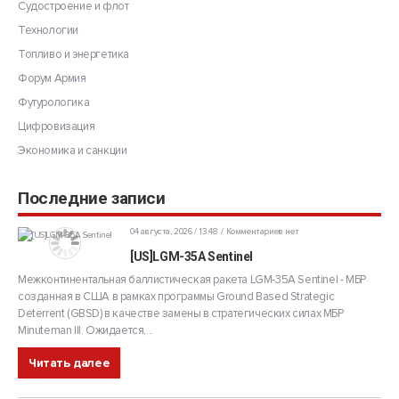
Судостроение и флот
Технологии
Топливо и энергетика
Форум Армия
Футурологика
Цифровизация
Экономика и санкции
Последние записи
04 августа, 2026 / 13:48
Комментариев нет
[US]LGM-35A Sentinel
Межконтинентальная баллистическая ракета LGM-35A Sentinel - МБР
созданная в США в рамках программы Ground Based Strategic
Deterrent (GBSD) в качестве замены в стратегических силах МБР
Minuteman III. Ожидается,...
Читать далее