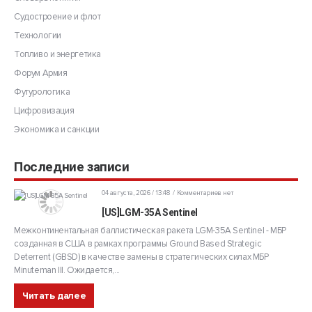
Судостроение и флот
Технологии
Топливо и энергетика
Форум Армия
Футурологика
Цифровизация
Экономика и санкции
Последние записи
04 августа, 2026 / 13:48
Комментариев нет
[US]LGM-35A Sentinel
Межконтинентальная баллистическая ракета LGM-35A Sentinel - МБР
созданная в США в рамках программы Ground Based Strategic
Deterrent (GBSD) в качестве замены в стратегических силах МБР
Minuteman III. Ожидается,...
Читать далее