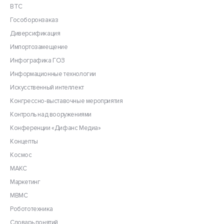
ВТС
Гособоронзаказ
Диверсификация
Импортозамещение
Инфографика ГОЗ
Информационные технологии
Искусственный интеллект
Конгрессно-выставочные мероприятия
Контроль над вооружениями
Конференции «Дифанс Медиа»
Концепты
Космос
МАКС
Маркетинг
МВМС
Робототехника
Словарь понятий