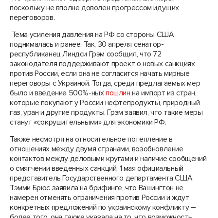
поскольку не вполне доволен прогрессом идущих
переговоров.
Тема усиления давления на РФ со стороны США
поднималась и ранее. Так, 30 апреля сенатор-
республиканец Линдси Грэм сообщил, что 72
законодателя поддерживают проект о новых санкциях
против России, если она не согласится начать мирные
переговоры с Украиной. Тогда, среди предлагаемых мер
было и введение 500%-ных
пошлин
на импорт из стран,
которые покупают у России нефтепродукты, природный
газ, уран и другие продукты. Грэм заявил, что такие меры
станут «сокрушительными» для экономики РФ.
Также несмотря на относительное потепление в
отношениях между двумя странами, возобновление
контактов между деловыми кругами и наличие сообщений
о смягчении введенных санкций, 1 мая официальный
представитель Государственного департамента США
Тэмми Брюс заявила на брифинге, что Вашингтон не
намерен отменять ограничения против России и ждут
конкретных предложений по украинскому конфликту –
более того, она также указала на то, что возможность