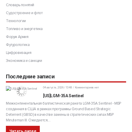
Словарь понятий
Судостроение и флот
Технологии
Топливо и энергетика
Форум Армия
Футурологика
Цифровизация
Экономика и санкции
Последние записи
04 августа, 2026 / 13:48
Комментариев нет
[US]LGM-35A Sentinel
Межконтинентальная баллистическая ракета LGM-35A Sentinel - МБР
созданная в США в рамках программы Ground Based Strategic
Deterrent (GBSD) в качестве замены в стратегических силах МБР
Minuteman III. Ожидается,...
Читать далее