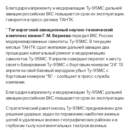
Благодаря капремонту и модернизации Ту-95МС дальней
авиации российских ВКС повышается срок их эксплуатации,
говорится в пресс-релизе ТАНТК.
"
Таганрогский авиационный научно-технический
комплекс имени Г. М. Бериева
передал ВКС России
модернизированные самолеты Ту-95МС. В текущем
месяце ТАНТК сдал экипажам дальней авиации два
прошедших капитальный ремонт и модернизацию
самолетов Ту-95МС. 11 апреля совершил перелет к месту
своего базирования Ту-95МС с бортовым номером "24". 13
апреля на свой базовый аэродром убыл Ту-95МС с
бортовым номером "19", - сообщает в пресс-служба
компании.
Благодаря капремонту и модернизации Ту-95МС дальней
авиации российских ВКС повышается срок их эксплуатации.
Стратегический ракетоносец Ту-95МС предназначен для
решения ударных задач по поражению наиболее важных
целей в удаленных военно-географических районах и в
глубоком тылу континентальных театров военных