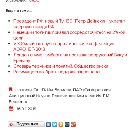
Источник:
ТАСС
Еще по теме...
Президент РФ: новый Ту-160 “Петр Дейнекин” укрепит
ядерную триаду РФ
Немецкий политик призвал сосредоточиться на 2%-ой
цели
V Юбилейная научно-практическая конференция
АЭРОНЕТ-2018
Лондон снимет эмбарго на поставки вооружений Баку и
Еревану
Словарь терминов и понятий. Общество риска
Росимущество: брать подарки запрещено!
Новости
,
ТАНТК Им. Бериева, ПАО «Таганрогский
Авиационный Научно-Технический Комплекс Им. Г.М.
Бериева»
16.04.2019
Поделиться…