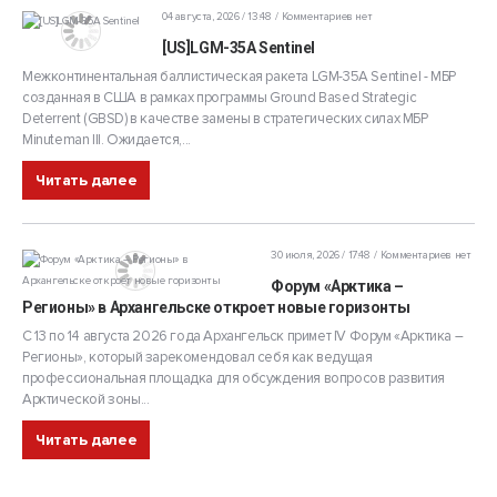
04 августа, 2026 / 13:48
Комментариев нет
[US]LGM-35A Sentinel
Межконтинентальная баллистическая ракета LGM-35A Sentinel - МБР
созданная в США в рамках программы Ground Based Strategic
Deterrent (GBSD) в качестве замены в стратегических силах МБР
Minuteman III. Ожидается,...
Читать далее
30 июля, 2026 / 17:48
Комментариев нет
Форум «Арктика –
Регионы» в Архангельске откроет новые горизонты
С 13 по 14 августа 2026 года Архангельск примет IV Форум «Арктика –
Регионы», который зарекомендовал себя как ведущая
профессиональная площадка для обсуждения вопросов развития
Арктической зоны...
Читать далее