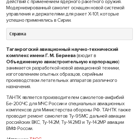
действий с применением ядерного ракетного оружия.
Модернизированный самолет оснащен новой системой
управления и держателями для ракет Х-101, которые
успешно применялись в Сирии.
Справка
Таганрогский авиационный научно-технический
комплекс имени Г. М. Бериева
(входит в
Объединенную авиастроительную корпорацию
)
занимается разработкой новой авиационной техники,
изготовлением опытных образцов, серийным
производством летательных аппаратов различного
назначения.
ТАНТК является производителем самолетов-амфибий
Бе-200ЧС для МЧС России и специальных авиационных
комплексов для Министерства обороны РФ. ТАНТК также
проводит ремонт самолетов Ту-95МС дальней авиации
российских ВКС, Ту-142М, Ту-142МЗ и Ту-142МР авиации
ВМФ России.