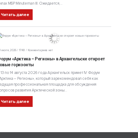
илах МБР Minuteman III. Ожидается,...
Читать далее
 июля, 2026 / 17:48
Комментариев нет
орум «Арктика – Регионы» в Архангельске откроет
овые горизонты
 13 по 14 августа 2026 года Архангельск примет IV Форум
Арктика – Регионы», который зарекомендовал себя как
едущая профессиональная площадка для обсуждения
опросов развития Арктической зоны...
Читать далее