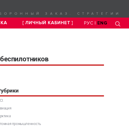
БОРОННЫЙ ЗАКАЗ. СТРАТЕГИИ
СКА
[ ЛИЧНЫЙ КАБИНЕТ ]
РУС |
ENG
 беспилотников
Рубрики
CI.
виация
рктика
томная промышленность