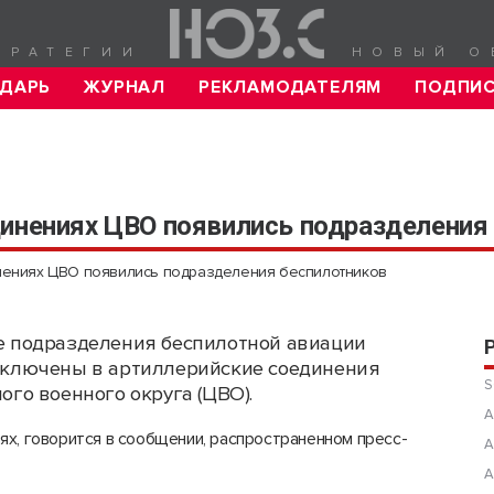
ТРАТЕГИИ
НОВЫЙ О
ДАРЬ
ЖУРНАЛ
РЕКЛАМОДАТЕЛЯМ
ПОДПИ
динениях ЦВО появились подразделения
нениях ЦВО появились подразделения беспилотников
 подразделения беспилотной авиации
ключены в артиллерийские соединения
S
ого военного округа (ЦВО).
А
ях, говорится в сообщении, распространенном пресс-
А
А