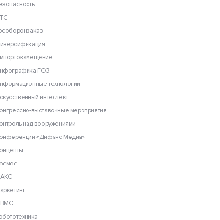
езопасность
ТС
особоронзаказ
иверсификация
мпортозамещение
нфографика ГОЗ
нформационные технологии
скусственный интеллект
онгрессно-выставочные мероприятия
онтроль над вооружениями
онференции «Дифанс Медиа»
онцепты
осмос
АКС
аркетинг
ВМС
обототехника