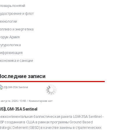
ловарь понятий
удостроение и флот
ехнологии
опливо и энергетика
орум Армия
утурологика
ифровизация
кономика и санкции
Последние записи
 августа, 2026 / 13:48
Комментариев нет
US]LGM-35A Sentinel
ежконтинентальная баллистическая ракета LGM-35A Sentinel -
БР созданная в США в рамках программы Ground Based
trategic Deterrent (GBSD) в качестве замены в стратегических