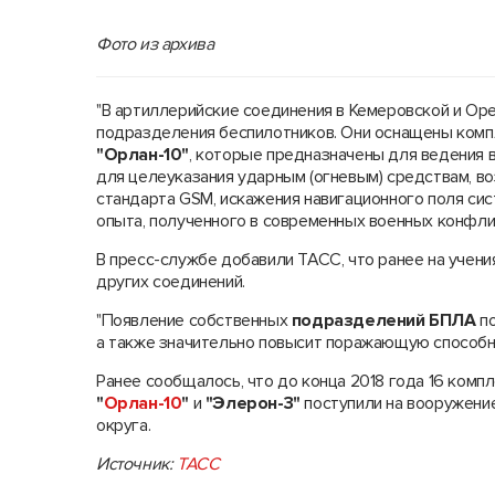
Фото из архива
"В артиллерийские соединения в Кемеровской и Ор
подразделения беспилотников. Они оснащены комп
"Орлан-10"
, которые предназначены для ведения 
для целеуказания ударным (огневым) средствам, в
стандарта GSM, искажения навигационного поля с
опыта, полученного в современных военных конфлик
В пресс-службе добавили ТАСС, что ранее на учени
других соединений.
"Появление собственных
подразделений БПЛА
по
а также значительно повысит поражающую способнос
Ранее сообщалось, что до конца 2018 года 16 комп
"
Орлан-10
"
и
"Элерон-3"
поступили на вооружени
округа.
Источник:
ТАСС