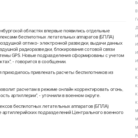
Б
В
Г
Д
енбургской областях впервые появились отдельные
И
лексами беспилотных летательных аппаратов (БПЛА)
воздушной оптико- электронной разведки, выдачи данных
И
оздушной радиоразведки, блокирования сотовой связи
И
истемы GPS. Новые подразделения сформированы с учетом
тах", - говорится в сообщении.
И
К
я приходилось привлекать расчеты беспилотников из
К
К
зволит расчетам в режиме онлайн корректировать огонь,
К
ть артиллерии", - уточнили в военном округе.
К
лексов беспилотных летательных аппаратов (БПЛА)
М
е артиллерийских подразделений Центрального военного
М
М
Р