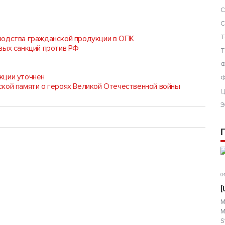
С
С
Т
водства гражданской продукции в ОПК
вых санкций против РФ
Т
Ф
кции уточнен
Ф
кой памяти о героях Великой Отечественной войны
Ц
Э
04
[
М
М
S