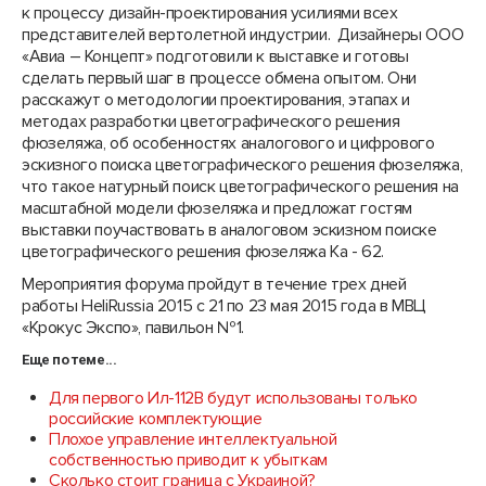
к процессу дизайн-проектирования усилиями всех
представителей вертолетной индустрии. Дизайнеры ООО
«Авиа – Концепт» подготовили к выставке и готовы
сделать первый шаг в процессе обмена опытом. Они
расскажут о методологии проектирования, этапах и
методах разработки цветографического решения
фюзеляжа, об особенностях аналогового и цифрового
эскизного поиска цветографического решения фюзеляжа,
что такое натурный поиск цветографического решения на
масштабной модели фюзеляжа и предложат гостям
выставки поучаствовать в аналоговом эскизном поиске
цветографического решения фюзеляжа Ка - 62.
Мероприятия форума пройдут в течение трех дней
работы HeliRussia 2015 c 21 по 23 мая 2015 года в МВЦ
«Крокус Экспо», павильон №1.
Еще по теме...
Для первого Ил-112В будут использованы только
российские комплектующие
Плохое управление интеллектуальной
собственностью приводит к убыткам
Сколько стоит граница с Украиной?