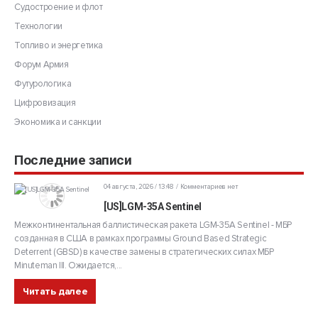
Судостроение и флот
Технологии
Топливо и энергетика
Форум Армия
Футурологика
Цифровизация
Экономика и санкции
Последние записи
04 августа, 2026 / 13:48
Комментариев нет
[US]LGM-35A Sentinel
Межконтинентальная баллистическая ракета LGM-35A Sentinel - МБР
созданная в США в рамках программы Ground Based Strategic
Deterrent (GBSD) в качестве замены в стратегических силах МБР
Minuteman III. Ожидается,...
Читать далее