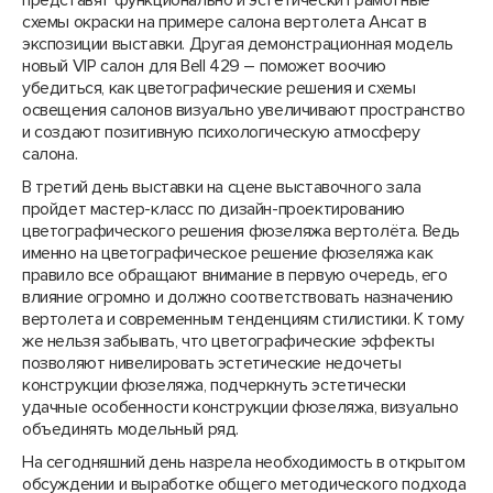
представят функционально и эстетически грамотные
схемы окраски на примере салона вертолета Ансат в
экспозиции выставки. Другая демонстрационная модель
новый VIP салон для Bell 429 – поможет воочию
убедиться, как цветографические решения и схемы
освещения салонов визуально увеличивают пространство
и создают позитивную психологическую атмосферу
салона.
В третий день выставки на сцене выставочного зала
пройдет мастер-класс по дизайн-проектированию
цветографического решения фюзеляжа вертолёта. Ведь
именно на цветографическое решение фюзеляжа как
правило все обращают внимание в первую очередь, его
влияние огромно и должно соответствовать назначению
вертолета и современным тенденциям стилистики. К тому
же нельзя забывать, что цветографические эффекты
позволяют нивелировать эстетические недочеты
конструкции фюзеляжа, подчеркнуть эстетически
удачные особенности конструкции фюзеляжа, визуально
объединять модельный ряд.
На сегодняшний день назрела необходимость в открытом
обсуждении и выработке общего методического подхода