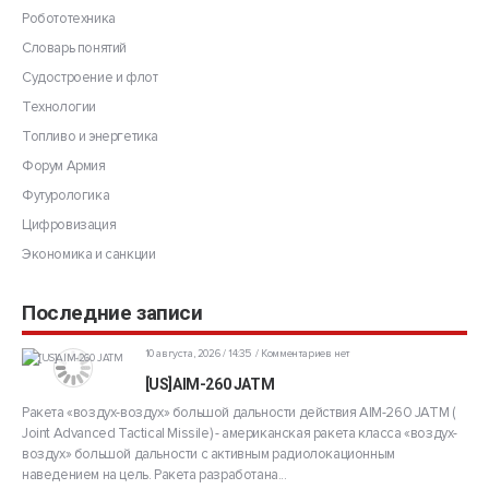
Робототехника
Словарь понятий
Судостроение и флот
Технологии
Топливо и энергетика
Форум Армия
Футурологика
Цифровизация
Экономика и санкции
Последние записи
10 августа, 2026 / 14:35
Комментариев нет
[US]AIM-260 JATM
Ракета «воздух-воздух» большой дальности действия AIM-260 JATM (​​
Joint Advanced Tactical Missile) - американская ракета класса «воздух-
воздух» большой дальности с активным радиолокационным
наведением на цель. Ракета разработана...