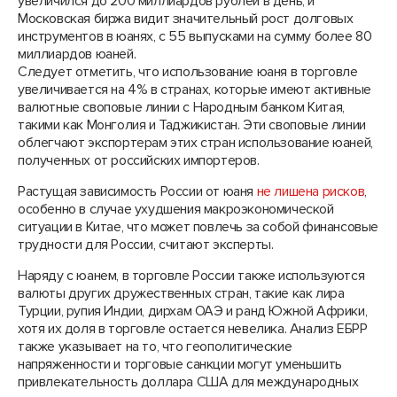
увеличился до 200 миллиардов рублей в день, и
Московская биржа видит значительный рост долговых
инструментов в юанях, с 55 выпусками на сумму более 80
миллиардов юаней.
Следует отметить, что использование юаня в торговле
увеличивается на 4% в странах, которые имеют активные
валютные своповые линии с Народным банком Китая,
такими как Монголия и Таджикистан. Эти своповые линии
облегчают экспортерам этих стран использование юаней,
полученных от российских импортеров.
Растущая зависимость России от юаня
не лишена рисков
,
особенно в случае ухудшения макроэкономической
ситуации в Китае, что может повлечь за собой финансовые
трудности для России, считают эксперты.
Наряду с юанем, в торговле России также используются
валюты других дружественных стран, такие как лира
Турции, рупия Индии, дирхам ОАЭ и ранд Южной Африки,
хотя их доля в торговле остается невелика. Анализ ЕБРР
также указывает на то, что геополитические
напряженности и торговые санкции могут уменьшить
привлекательность доллара США для международных