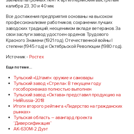
звеньев патронных лент к артиллерийским выстрелам
калибра 23, 30 и 40 мм.
Все достижения предприятия основаны на высоком
профессионализме работников, сохранении лучших
заводских традиций, неоценимом вкладе ветеранов. За
свои заслуги завод удостоен орденов Трудового
Красного Знамени (1921 год), Отечественной войны I
степени (1945 год) и Октябрьской Революции (1980 год).
Источник -
Ростех
Еще по теме...
Тульский «Штамп»: оружие и самовары
Тульский завод «Стрела»: В текущем году
гособоронзаказ полностью выполнен
Тульский завод «Октава» представил продукцию на
HeliRussia-2018
Итоги второго рейтинга «Лидерство на гражданских
рынках»
Тульская область – авангард проекта
“Диверсификация”
АК-630М-2 Дуэт