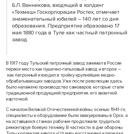
Б.Л. Ванникова, входящий в холдинг
«Техмаш» Госкорпорации Ростех, отмечает
знаменательный юбилей – 140 лет со дня
образования
.
Предприятие образовано 17
мая 1880 года в Туле как частный патронный
завод.
В 1917 году Тульский патронный завод занимал в России
первое место как пушечно-гильзовый завод и второе –
как патронный и входил в тройку крупнейших медно-
обрабатывающих заводов. Уже после революции здесь
было налажено производство самоваров, которые стали
традиционной продукцией предприятия, его визитной
карточкой.
С началом Великой Отечественной войны, осенью 1941-го,
специалисты и оборудование были эвакуированы в Орск, а
на оставшихся станках рабочие продолжали трудиться,
ремонтируя боевую технику. В частности, в дни обороны
Тулы коллектив завода «Штамп» восстановил и передал