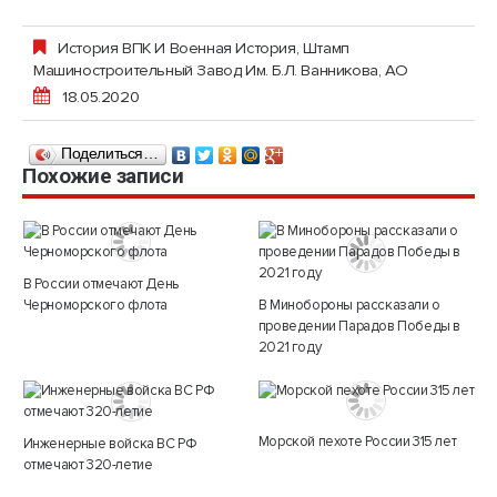
История ВПК И Военная История
,
Штамп
Машиностроительный Завод Им. Б.Л. Ванникова, АО
18.05.2020
Поделиться…
Похожие записи
В России отмечают День
Черноморского флота
В Минобороны рассказали о
проведении Парадов Победы в
2021 году
Морской пехоте России 315 лет
Инженерные войска ВС РФ
отмечают 320-летие