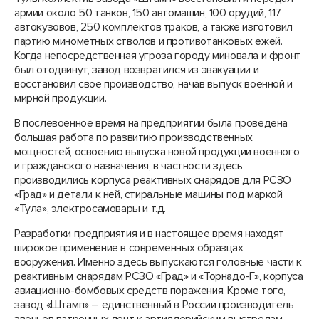
армии около 50 танков, 150 автомашин, 100 орудий, 117
автокузовов, 250 комплектов траков, а также изготовил
партию минометных стволов и противотанковых ежей.
Когда непосредственная угроза городу миновала и фронт
был отодвинут, завод возвратился из эвакуации и
восстановил свое производство, начав выпуск военной и
мирной продукции.
В послевоенное время на предприятии была проведена
большая работа по развитию производственных
мощностей, освоению выпуска новой продукции военного
и гражданского назначения, в частности здесь
производились корпуса реактивных снарядов для РСЗО
«Град» и детали к ней, стиральные машины под маркой
«Тула», электросамовары и т.д.
Разработки предприятия и в настоящее время находят
широкое применение в современных образцах
вооружения. Именно здесь выпускаются головные части к
реактивным снарядам РСЗО «Град» и «Торнадо-Г», корпуса
авиационно-бомбовых средств поражения. Кроме того,
завод «Штамп» – единственный в России производитель