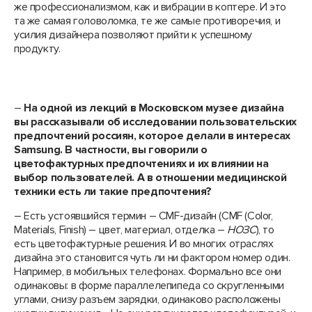
же профессионализмом, как и вибрации в коптере. И это
та же самая головоломка, те же самые противоречия, и
усилия дизайнера позволяют прийти к успешному
продукту.
–
На одной из лекций в Московском музее дизайна
вы рассказывали об исследовании пользовательских
предпочтений россиян, которое делали в интересах
Samsung
. В частности, вы говорили о
цветофактурных предпочтениях и их влиянии на
выбор пользователей. А в отношении медицинской
техники есть ли такие предпочтения?
– Есть устоявшийся термин – CMF-дизайн (CMF (Color,
Materials, Finish) – цвет, материал, отделка –
НОЗС
), то
есть цветофактурные решения. И во многих отраслях
дизайна это становится чуть ли ни фактором номер один.
Например, в мобильных телефонах. Формально все они
одинаковы: в форме параллелепипеда со скругленными
углами, снизу разъем зарядки, одинаково расположены