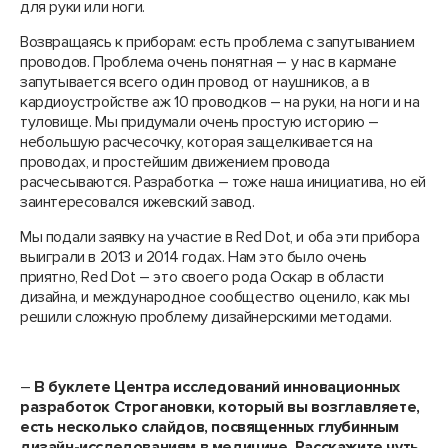
для руки или ноги.
Возвращаясь к приборам: есть проблема с запутыванием
проводов. Проблема очень понятная – у нас в кармане
запутывается всего один провод от наушников, а в
кардиоустройстве аж 10 проводков – на руки, на ноги и на
туловище. Мы придумали очень простую историю –
небольшую расчесочку, которая защелкивается на
проводах, и простейшим движением провода
расчесываются. Разработка – тоже наша инициатива, но ей
заинтересовался ижевский завод.
Мы подали заявку на участие в Red Dot, и оба эти прибора
выиграли в 2013 и 2014 годах. Нам это было очень
приятно, Red Dot – это своего рода Оскар в области
дизайна, и международное сообщество оценило, как мы
решили сложную проблему дизайнерскими методами.
–
В буклете Центра исследований инновационных
разработок Строгановки, который вы возглавляете,
есть несколько слайдов, посвященных глубинным
дизайн-исследованиям в медицине. Расскажите чуть