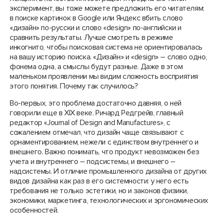
эксперимент, вы тоже можете предложить его читателям:
в поиске картинок в Google или Яндекс вбить слово
«дизайн» по-русски и слово «design» по-английски и
сравнить результаты. Лучше смотреть в режиме
инкогнито, чтобы поисковая система не ориентировалась
на вашу историю поиска. «Дизайн» и «design» – слово одно,
фонема одна, а смыслы будут разные. Даже в этом
маленьком проявлении мы видим сложность восприятия
этого понятия. Почему так случилось?
Во-первых, это проблема достаточно давняя, о ней
говорили еще в XIX веке. Ричард Редгрейв, главный
редактор «Journal of Design and Manufactures», с
сожалением отмечал, что дизайн чаще связывают с
орнаментированием, нежели с единством внутреннего и
внешнего. Важно понимать, что продукт невозможен без
учета и внутреннего – подсистемы, и внешнего –
надсистемы. И отличие промышленного дизайна от других
видов дизайна как раз в его системности: у него есть
требования не только эстетики, но и законов физики,
экономики, маркетинга, технологических и эргономических
особенностей.