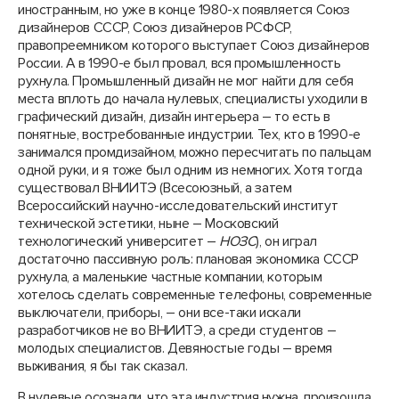
иностранным, но уже в конце 1980-х появляется Союз
дизайнеров СССР, Союз дизайнеров РСФСР,
правопреемником которого выступает Союз дизайнеров
России. А в 1990-е был провал, вся промышленность
рухнула. Промышленный дизайн не мог найти для себя
места вплоть до начала нулевых, специалисты уходили в
графический дизайн, дизайн интерьера – то есть в
понятные, востребованные индустрии. Тех, кто в 1990-е
занимался промдизайном, можно пересчитать по пальцам
одной руки, и я тоже был одним из немногих. Хотя тогда
существовал ВНИИТЭ (Всесоюзный, а затем
Всероссийский научно-исследовательский институт
технической эстетики, ныне – Московский
технологический университет –
НОЗС
), он играл
достаточно пассивную роль: плановая экономика СССР
рухнула, а маленькие частные компании, которым
хотелось сделать современные телефоны, современные
выключатели, приборы, – они все-таки искали
разработчиков не во ВНИИТЭ, а среди студентов –
молодых специалистов. Девяностые годы – время
выживания, я бы так сказал.
В нулевые осознали, что эта индустрия нужна, произошла