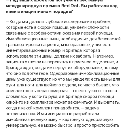
–
Ряд ваших проектов получили престижную
международную премию
Red
Dot
. Вы работали над
ними в инициативном порядке?
– Когда мы делали глубокое исследование проблем,
которые есть в скорой помощи, увидели сложности,
связанные с особенностями оказания первой помощи.
Иммобилизационные шины, необходимые для безопасной
транспортировки пациента, многоразовые, у них есть
инвентаризационный номер, и бригада, которая
использовала эти шины, должна их забрать. Например,
пациента отвезли на перевязку в приемное отделение, и
бригада ждет, когда им вернут их оборудование, потому
что оно подотчетное. Одноразовые иммобилизационные
шины уже существуют, но что мы увидели: есть шины для
руки, для ноги, для шейного отдела, но часто бывает, что
комплектность неравномерная – то есть у кого-то нога
сломалась, у кого-то рука, а в бригаде скорой помощи
какой-то из комплектов может закончиться. И высчитать,
когда и какой комплект понадобится, – задача
нетривиальная. И мы инициативно разработали
иммобилизационную шину – картонную, одноразовую,
универсальную, ее можно быстро и просто приспособить