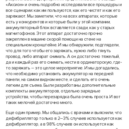
«Аксион» и очень подробно исследовали все процедуры и
все сценарии: как им пользуются, как его чистят и как его
заряжают. Мы заметили, что на всех аппаратах, которые
есть у конкурентов и которые были у этой компании,
аккумуляторный блок вставляется сзади, как у старых
магнитофонов. Этот аппарат достаточно прочно
закреплен в машине скорой помощи на стене на
специальном кронштейне. И мы обнаружили, подглядели,
что для того чтобы его заряжать, нужно либо тянуть
провод, либо аппарат снимать. А он достаточно тяжелый,
да и каждый раз его снимать, нести в ординаторскую, где-
то заряжать – это целое мероприятие. И мы догадались,
что необходимо установить аккумулятор на передней
панели, на самом видном месте, и сделать его очень
легким для съема. Были разработаны дополнительные
комплекты аккумуляторов, отдельно зарядные
устройства, чтобы перезарядка была очень проста. И вот
таких мелочей достаточно много.
Еще один пример. Мы общались с врачами и выяснили, что
дефибриллятор только в 2–3% случаев используется как
дефибриллятор, а в 98% случаев он используется как