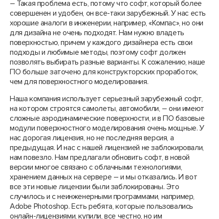
– Такая проблема есть, потому что софт, который более
совершенен и удобен, он все-таки зарубежный. У нас есть
хорошие аналоги в инженерии, например, «Компас», но они
для дизайна не очень подходят. Нам нужно владеть
поверхностью, причем у каждого дизайнера есть свои
подходы и любимые методы, поэтому софт должен
позволять выбирать разные варианты. К сожалению, наше
ПО больше заточено для конструкторских проработок,
чем для поверхностного моделирования.
Наша компания использует серьезный зарубежный софт,
на котором строятся самолеты, автомобили, – они имеют
сложные аэродинамические поверхности, и в ПО базовые
модули поверхностного моделирования очень мощные. У
нас дорогая лицензия, но не последняя версия, а
предыдущая. И нас с нашей лицензией не заблокировали,
нам повезло. Нам предлагали обновить софт, в новой
версии многое связано с облачными технологиями,
хранением данных на сервере – и мы отказались. И вот
все эти новые лицензии были заблокированы. Это
случилось и с неинженерными программами, например,
Adobe Photoshop. Есть ребята, которые пользовались
онлайн-лицензиями, купили, все честно, но им