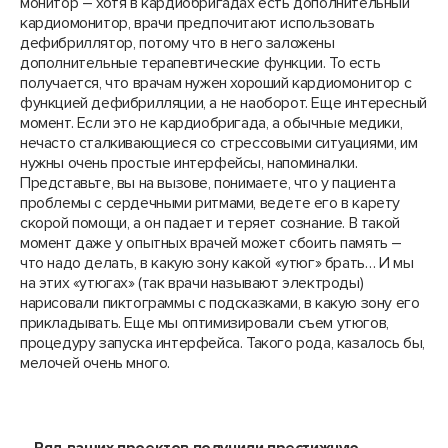
монитор – хотя в кардиобригадах есть дополнительный
кардиомонитор, врачи предпочитают использовать
дефибриллятор, потому что в него заложены
дополнительные терапевтические функции. То есть
получается, что врачам нужен хороший кардиомонитор с
функцией дефибрилляции, а не наоборот. Еще интересный
момент. Если это не кардиобригада, а обычные медики,
нечасто сталкивающиеся со стрессовыми ситуациями, им
нужны очень простые интерфейсы, напоминалки.
Представьте, вы на вызове, понимаете, что у пациента
проблемы с сердечными ритмами, ведете его в карету
скорой помощи, а он падает и теряет сознание. В такой
момент даже у опытных врачей может сбоить память –
что надо делать, в какую зону какой «утюг» брать… И мы
на этих «утюгах» (так врачи называют электроды)
нарисовали пиктограммы с подсказками, в какую зону его
прикладывать. Еще мы оптимизировали съем утюгов,
процедуру запуска интерфейса. Такого рода, казалось бы,
мелочей очень много.