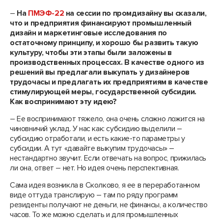
–
На
ПМЭФ-22
на сессии по промдизайну вы сказали,
что и предприятия финансируют промышленный
дизайн и маркетинговые исследования по
остаточному принципу, и хорошо бы развить такую
культуру, чтобы эти этапы были заложены в
производственных процессах. В качестве одного из
решений вы предлагали выкупать у дизайнеров
трудочасы и предлагать их предприятиям в качестве
стимулирующей меры, государственной субсидии.
Как воспринимают эту идею?
– Ее воспринимают тяжело, она очень сложно ложится на
чиновничий уклад. У нас как: субсидию выделили –
субсидию отработали, и есть какие-то параметры у
субсидии. А тут «давайте выкупим трудочасы» –
нестандартно звучит. Если отвечать на вопрос, прижилась
ли она, ответ – нет. Но идея очень перспективная.
Сама идея возникла в Сколково, я ее в переработанном
виде оттуда транслирую – там по ряду программ
резиденты получают не деньги, не финансы, а количество
часов. То же можно сделать и для промышленных