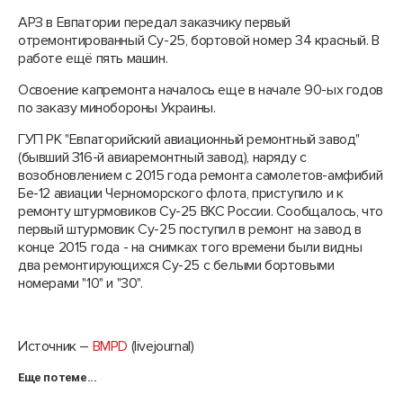
АРЗ в Евпатории передал заказчику первый
отремонтированный Су-25, бортовой номер 34 красный. В
работе ещё пять машин.
Освоение капремонта началось еще в начале 90-ых годов
по заказу минобороны Украины.
ГУП РК "Евпаторийский авиационный ремонтный завод"
(бывший 316-й авиаремонтный завод), наряду с
возобновлением с 2015 года ремонта самолетов-амфибий
Бе-12 авиации Черноморского флота, приступило и к
ремонту штурмовиков Су-25 ВКС России. Сообщалось, что
первый штурмовик Су-25 поступил в ремонт на завод в
конце 2015 года - на снимках того времени были видны
два ремонтирующихся Су-25 с белыми бортовыми
номерами "10" и "30".
Источник –
BMPD
(livejournal)
Еще по теме...