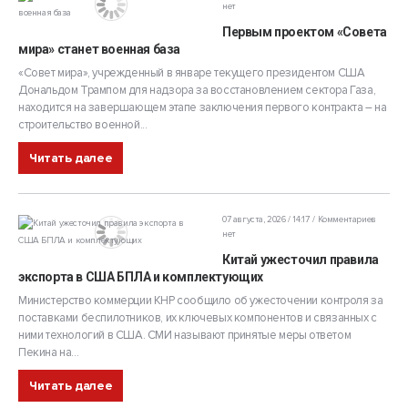
нет
Первым проектом «Совета
мира» станет военная база
«Совет мира», учрежденный в январе текущего президентом США
Дональдом Трампом для надзора за восстановлением сектора Газа,
находится на завершающем этапе заключения первого контракта – на
строительство военной...
Читать далее
07 августа, 2026 / 14:17
Комментариев
нет
Китай ужесточил правила
экспорта в США БПЛА и комплектующих
Министерство коммерции КНР сообщило об ужесточении контроля за
поставками беспилотников, их ключевых компонентов и связанных с
ними технологий в США. СМИ называют принятые меры ответом
Пекина на...
Читать далее