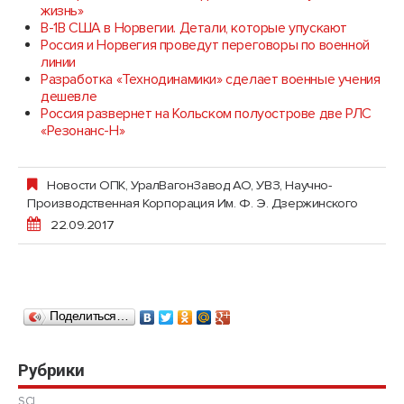
жизнь»
В-1В США в Норвегии. Детали, которые упускают
Россия и Норвегия проведут переговоры по военной
линии
Разработка «Технодинамики» сделает военные учения
дешевле
Россия развернет на Кольском полуострове две РЛС
«Резонанс-Н»
Новости ОПК
,
УралВагонЗавод АО, УВЗ, Научно-
Производственная Корпорация Им. Ф. Э. Дзержинского
22.09.2017
Поделиться…
Рубрики
SCI.