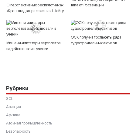
О перспективных беспилотниках
типа от Росавиации
«Кронштадта» рассказали Шойгу
ОСК получит госпакеты ряда
Мишени-имитаторы вертолетов
судостроительных активов
задействовали в учении
Рубрики
SCI.
Авиация
Арктика
Атомная промышленность
Безопасность