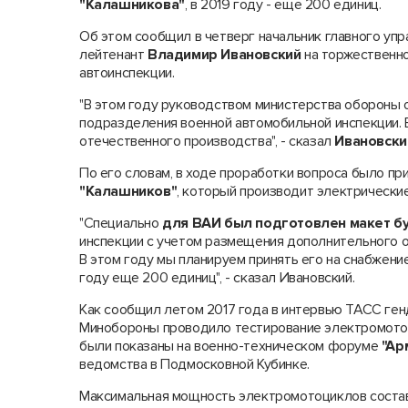
"Калашникова"
, в 2019 году - еще 200 единиц.
Об этом сообщил в четверг начальник главного уп
лейтенант
Владимир Ивановский
на торжественн
автоинспекции.
"В этом году руководством министерства обороны 
подразделения военной автомобильной инспекции. 
отечественного производства", - сказал
Ивановски
По его словам, в ходе проработки вопроса было п
"Калашников"
, который производит электрические
"Специально
для ВАИ был подготовлен макет б
инспекции с учетом размещения дополнительного о
В этом году мы планируем принять его на снабжени
году еще 200 единиц", - сказал Ивановский.
Как сообщил летом 2017 года в интервью ТАСС ген
Минобороны проводило тестирование электромотоц
были показаны на военно-техническом форуме
"Ар
ведомства в Подмосковной Кубинке.
Максимальная мощность электромотоциклов составля