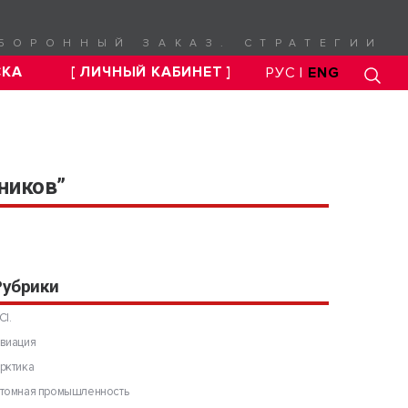
БОРОННЫЙ ЗАКАЗ. СТРАТЕГИИ
СКА
[ ЛИЧНЫЙ КАБИНЕТ ]
РУС |
ENG
ников”
Рубрики
CI.
виация
рктика
томная промышленность