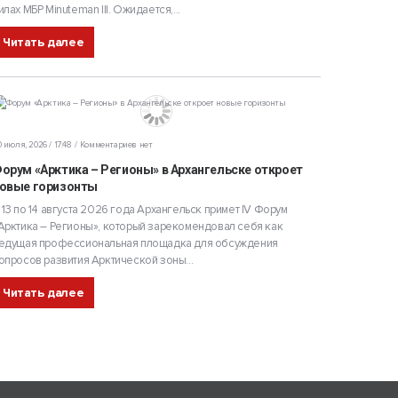
илах МБР Minuteman III. Ожидается,...
Читать далее
 июля, 2026 / 17:48
Комментариев нет
орум «Арктика – Регионы» в Архангельске откроет
овые горизонты
 13 по 14 августа 2026 года Архангельск примет IV Форум
Арктика – Регионы», который зарекомендовал себя как
едущая профессиональная площадка для обсуждения
опросов развития Арктической зоны...
Читать далее