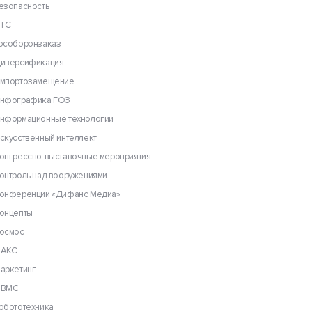
езопасность
ТС
особоронзаказ
иверсификация
мпортозамещение
нфографика ГОЗ
нформационные технологии
скусственный интеллект
онгрессно-выставочные мероприятия
онтроль над вооружениями
онференции «Дифанс Медиа»
онцепты
осмос
АКС
аркетинг
ВМС
обототехника