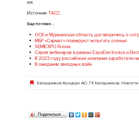
км.
Источник
ТАСС
Еще по теме...
ОСК и Мурманская область договорились о сот
МБР «Сармат» планируют испытать осенью
SEMIEXPO Russia
Серия вебинаров в рамках ExpoElectronica и Elec
В 2023 году российские компании заработали н
В ожидании звездных войн
Калашников Концерн АО, ГК Калашников
,
Новости
Поделиться…