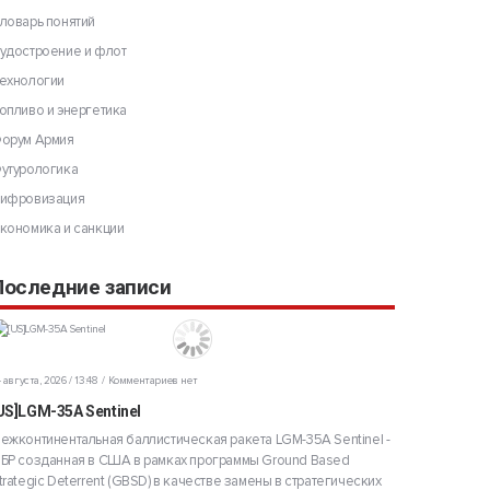
ловарь понятий
удостроение и флот
ехнологии
опливо и энергетика
орум Армия
утурологика
ифровизация
кономика и санкции
Последние записи
 августа, 2026 / 13:48
Комментариев нет
US]LGM-35A Sentinel
ежконтинентальная баллистическая ракета LGM-35A Sentinel -
БР созданная в США в рамках программы Ground Based
trategic Deterrent (GBSD) в качестве замены в стратегических