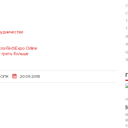
С
С
Т
Т
рудничестве
Ф
Ф
tronTechExpo Online
Ц
а треть больше
Э
 ОПК
20.09.2018
04
[
М
М
S