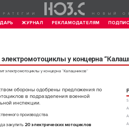
ТРАТЕГИИ
НОВЫЙ О
ДАРЬ
ЖУРНАЛ
РЕКЛАМОДАТЕЛЯМ
ПОДПИ
т электромотоциклы у концерна “Калаш
пит электромотоциклы у концерна “Калашников”
твом обороны одобрены предложения по
отоциклов в подразделения военной
S
ьной инспекции.
А
ственного производства.
А
А
ода закупить
20 электрических мотоциклов