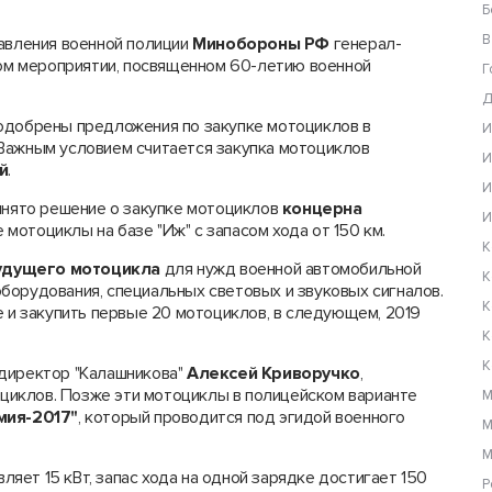
Б
В
равления военной полиции
Минобороны РФ
генерал-
ом мероприятии, посвященном 60-летию военной
Г
Д
одобрены предложения по закупке мотоциклов в
И
Важным условием считается закупка мотоциклов
И
й
.
И
ринято решение о закупке мотоциклов
концерна
И
 мотоциклы на базе "Иж" с запасом хода от 150 км.
К
удущего мотоцикла
для нужд военной автомобильной
К
борудования, специальных световых и звуковых сигналов.
К
е и закупить первые 20 мотоциклов, в следующем, 2019
К
К
директор "Калашникова"
Алексей Криворучко
,
иклов. Позже эти мотоциклы в полицейском варианте
М
мия-2017"
, который проводится под эгидой военного
М
М
ет 15 кВт, запас хода на одной зарядке достигает 150
Р