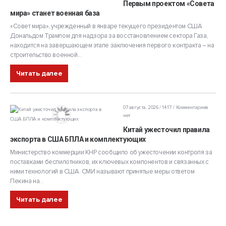
Первым проектом «Совета
мира» станет военная база
«Совет мира», учрежденный в январе текущего президентом США
Дональдом Трампом для надзора за восстановлением сектора Газа,
находится на завершающем этапе заключения первого контракта – на
строительство военной...
Читать далее
07 августа, 2026 / 14:17
Комментариев
нет
Китай ужесточил правила
экспорта в США БПЛА и комплектующих
Министерство коммерции КНР сообщило об ужесточении контроля за
поставками беспилотников, их ключевых компонентов и связанных с
ними технологий в США. СМИ называют принятые меры ответом
Пекина на...
Читать далее