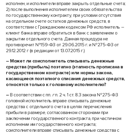
исполнен, и исполнители вправе закрыть отдельные счета;
2) после выполнения исполнителем своих обязательства
по государственному контракту, при условии отсутствия
на отдельном счете остатков денежных средств, в
соответствии с Гражданским кодексом РФ исполнитель –
клиент банка вправе обратиться в банк с заявлением о
закрытии отдельного счета. Данная процедура не
противоречит №159-ФЗ от 29.06.2015 г. и №275-ФЗ от
29.12.2012 г (в редакции от 13.07.2015 г.)
– Может ли соисполнитель списывать денежные
средства (прибыль) поэтапно (этапность прописана в
государственном контракте) или нормы закона,
касающиеся поэтапного списания денежных средств,
относятся только к головному исполнителю?
–
В соответствии с пп.
г
п. 2 ч. 1 ст. 8.3 закона №275-ФЗ
головной исполнитель вправе списывать денежные
средства с отдельного счета в целях перечисления
прибыли в размере, согласованном сторонами при
заключении государственного контракта, при частичном
исполнении им государственного контракта;
соисполнители вправе списывать денежные средства с