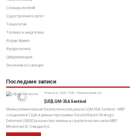
Словарь понятий
Судостроение и флот
Технологии
Топливо и энергетика
Форум Армия
Футурологика
Цифровизация
Экономика и санкции
Последние записи
04 августа, 2026 / 13:48
Комментариев нет
[US]LGM-35A Sentinel
Межконтинентальная баллистическая ракета LGM-35A Sentinel - МБР
созданная в США в рамках программы Ground Based Strategic
Deterrent (GBSD) в качестве замены в стратегических силах МБР
Minuteman III. Ожидается,...