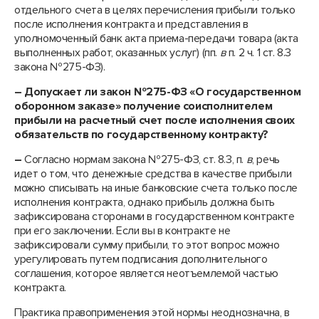
отдельного счета в целях перечисления прибыли только
после исполнения контракта и представления в
уполномоченный банк акта приема-передачи товара (акта
выполненных работ, оказанных услуг) (пп.
в
п. 2 ч. 1 ст. 8.3
закона №275-ФЗ).
– Допускает ли закон №275-ФЗ «О государственном
оборонном заказе» получение соисполнителем
прибыли на расчетный счет после исполнения своих
обязательств по государственному контракту?
–
Согласно нормам закона №275-ФЗ, ст. 8.3, п.
в
, речь
идет о том, что денежные средства в качестве прибыли
можно списывать на иные банковские счета только после
исполнения контракта, однако прибыль должна быть
зафиксирована сторонами в государственном контракте
при его заключении. Если вы в контракте не
зафиксировали сумму прибыли, то этот вопрос можно
урегулировать путем подписания дополнительного
соглашения, которое является неотъемлемой частью
контракта.
Практика правоприменения этой нормы неоднозначна, в