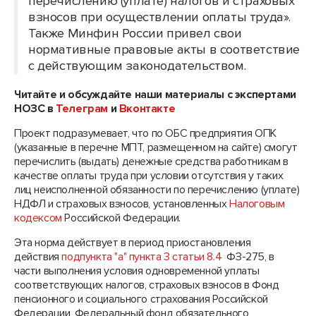
перечислению (уплате) налогов и страховых
взносов при осуществлении оплаты труда».
Также Минфин России
привел
свои
нормативные правовые акты в соответствие
с действующим законодательством.
Читайте и обсуждайте наши материалы с экспертами
НОЗС в
Телеграм
и
Вконтакте
Проект подразумевает, что по ОБС предприятия ОПК
(указанные в перечне МПТ, размещенном на сайте) смогут
перечислить (выдать) денежные средства работникам в
качестве оплаты труда при условии отсутствия у таких
лиц неисполненной обязанности по перечислению (уплате)
НДФЛ и страховых взносов, установленных
Налоговым
кодексом
Российской Федерации.
Эта норма действует в период приостановления
действия
подпункта "а" пункта 3 статьи 8.4
ФЗ-275, в
части выполнения условия одновременной уплаты
соответствующих налогов, страховых взносов в Фонд
пенсионного и социального страхования Российской
Федерации, Федеральный фонд обязательного