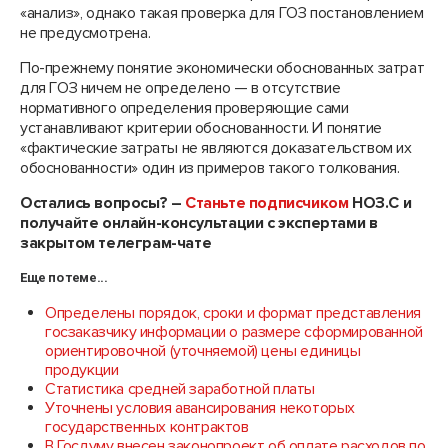
«анализ», однако такая проверка для ГОЗ постановлением
не предусмотрена.
По-прежнему понятие экономически обоснованных затрат
для ГОЗ ничем не определено — в отсутствие
нормативного определения проверяющие сами
устанавливают критерии обоснованности. И понятие
«фактические затраты не являются доказательством их
обоснованности» один из примеров такого толкования.
Остались вопросы? –
Станьте подписчиком
НОЗ.С и
получайте онлайн-консультации с экспертами в
закрытом телеграм-чате
Еще по теме...
Определены порядок, сроки и формат представления
госзаказчику информации о размере сформированной
ориентировочной (уточняемой) цены единицы
продукции
Статистика средней заработной платы
Уточнены условия авансирования некоторых
государственных контрактов
В Госдуму внесен законопроект об оплате расходов по