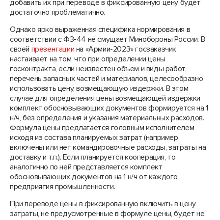
добавить их при переводе в фиксированную цену будет
достаточно проблематично.
Однако ярко выраженная специфика нормирования в
соответствии с ФЗ-44 не смущает Минобороны России. В
своей
презентации
на «Армии-2023» госзаказчик
настаивает на том, что при определении цены
госконтракта, если неизвестен объем и виды работ,
перечень запасных частей и материалов, целесообразно
использовать цену, возмещающую издержки. В этом
случае для определения цены возмещающей издержки
комплект обосновывающих документов формируется на 1
н/ч, без определения и указания материальных расходов.
Формула цены предлагается головным исполнителем
исходя из состава планируемых затрат (например,
включены или нет командировочные расходы, затраты на
доставку и т.п.). Если планируется кооперация, то
аналогично по ней представляется комплект
обосновывающих документов на 1 н/ч от каждого
предприятия промышленности.
При переводе цены в фиксированную включить в цену
затраты, не предусмотренные в формуле цены, будет не