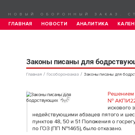
НОВЫЙ ОБОРОННЫЙ ЗАКАЗ. С
ГЛАВНАЯ
НОВОСТИ
АНАЛИТИКА
КАЛЕН
Законы писаны для бодрствую
Главная
Гособоронзаказ
Законы писаны для бодр
Решением 
№ АКПИ22
искового 
недействующими абзацев пятого и шесто
пунктов 48, 50 и 51 Положения о госр
по ГОЗ (ПП №1465), было отказано.