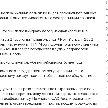
S
А
т неограниченные возможности для бесконечного запроса
А
ечальный опыт взаимодействия с федеральными органами
А
Б
России, легко выиграло дело у неудачливого истца.
В
унктом 2 поручения Правительства РФ от 13 апреля 2022
Г
ект изменений в ПП №1465, похожий по смыслу с мнением
Д
ащитой интересов государства в суде и разработкой
и ФАС России.
И
И
тимонопольной службе потребовалось более года.
И
ложение о государственном регулировании цен на
И
оронному заказу», проходит общественное обсуждения на
К
К
усмотрено право госзаказчиков, отраслевых органов и
ниченный перечень документов и материалов, связанных с
К
 гособоронзаказу. По мнению ФАС России, реализация
К
ней нагрузки на предприятия, поставляющие продукцию по
К