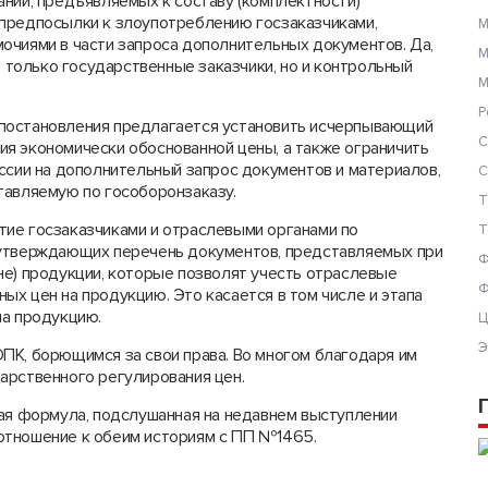
ний, предъявляемых к составу (комплектности)
 предпосылки к злоупотреблению госзаказчиками,
М
очиями в части запроса дополнительных документов. Да,
М
е только государственные заказчики, но и контрольный
М
Р
постановления предлагается установить исчерпывающий
С
я экономически обоснованной цены, а также ограничить
ссии на дополнительный запрос документов и материалов,
С
тавляемую по гособоронзаказу.
Т
ие госзаказчиками и отраслевыми органами по
Т
 утверждающих перечень документов, представляемых при
Ф
не) продукции, которые позволят учесть отраслевые
Ф
х цен на продукцию. Это касается в том числе и этапа
на продукцию.
Ц
Э
ПК, борющимся за свои права. Во многом благодаря им
арственного регулирования цен.
кая формула, подслушанная на недавнем выступлении
отношение к обеим историям с ПП №1465.