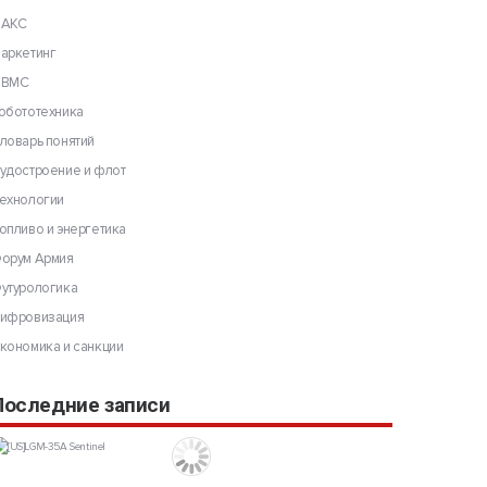
АКС
аркетинг
ВМС
обототехника
ловарь понятий
удостроение и флот
ехнологии
опливо и энергетика
орум Армия
утурологика
ифровизация
кономика и санкции
Последние записи