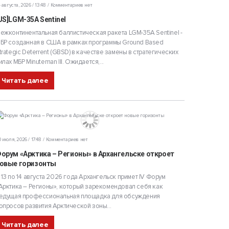
 августа, 2026 / 13:48
Комментариев нет
US]LGM-35A Sentinel
ежконтинентальная баллистическая ракета LGM-35A Sentinel -
БР созданная в США в рамках программы Ground Based
trategic Deterrent (GBSD) в качестве замены в стратегических
илах МБР Minuteman III. Ожидается,...
Читать далее
 июля, 2026 / 17:48
Комментариев нет
орум «Арктика – Регионы» в Архангельске откроет
овые горизонты
 13 по 14 августа 2026 года Архангельск примет IV Форум
Арктика – Регионы», который зарекомендовал себя как
едущая профессиональная площадка для обсуждения
опросов развития Арктической зоны...
Читать далее