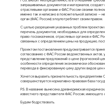
ГОЗ, вносит неопределенность в отношении требова
запрашиваемых документов и материалов, создает
отраслевыми органами и ФАС России своими полном
именно так и написано в пояснительной записке – н
орган (ФАС России) злоупотребляет своим правом.
С целью разрешения указанных проблем проектом 
перечень документов, необходимых для определени
право госзаказчиков, отраслевых органов и ФАС Ро
связанных с определением цены на продукцию, пос
Проектом постановления предусматривается принят
согласованию с ФАС России ведомственных актов,
представлении предложений о цене (прогнозной це
особенности определения экономически обоснованны
перевода в фиксированную цену других видов цен 
Хочется выразить признательность предприятиям О
совершенствуется нормативно-правовая база госуд
P.S. В название вынесена древнеримская юридичес
известного представителя ФАС России, имеющего 
Будем бодрствовать.