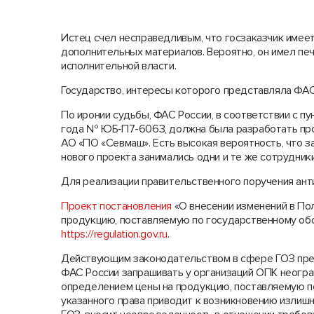
Истец счел несправедливым, что госзаказчик имее
дополнительных материалов. Вероятно, он имел п
исполнительной власти.
Государство, интересы которого представляла ФАС 
По иронии судьбы, ФАС России, в соответствии с п
года № ЮБ‑П7-6063, должна была разработать про
АО «ПО «Севмаш». Есть высокая вероятность, что з
нового проекта занимались одни и те же сотрудник
Для реализации правительственного поручения ан
Проект постановления
«О внесении изменений в По
продукцию, поставляемую по государственному об
https://regulation.gov.ru
.
Действующим законодательством в сфере ГОЗ пред
ФАС России запрашивать у организаций ОПК неогра
определением цены на продукцию, поставляемую по
указанного права приводит к возникновению излиш