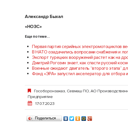
Александр Быхал
«НОЗС»
Еще по теме...
Первая партия серийных электромотоциклов вес
В НАТО озадачились вопросами снабжения и ло
Экспорт турецких вооружений растет как на д
Дмитрий Рогозин знает, как спасти русский кос
Военные ожидают двигатель “второго этапа” д
Фонд «ЭРА» запустил акселератор для отбора 
Гособоронзаказ
,
Севмаш ПО, АО Производствен
Предприятие
17.07.2023
Поделиться…