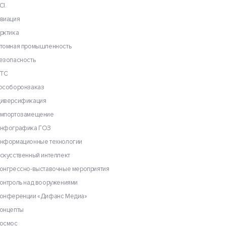
CI.
виация
рктика
томная промышленность
езопасность
ТС
особоронзаказ
иверсификация
мпортозамещение
нфографика ГОЗ
нформационные технологии
скусственный интеллект
онгрессно-выставочные мероприятия
онтроль над вооружениями
онференции «Дифанс Медиа»
онцепты
осмос