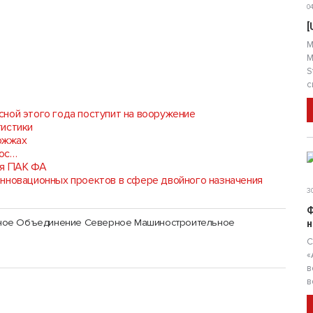
04
[
М
М
S
с
ной этого года поступит на вооружение
гистики
рожжах
мос…
ля ПАК ФА
инновационных проектов в сфере двойного назначения
30
Ф
ное Объединение Северное Машиностроительное
н
С
«
в
в