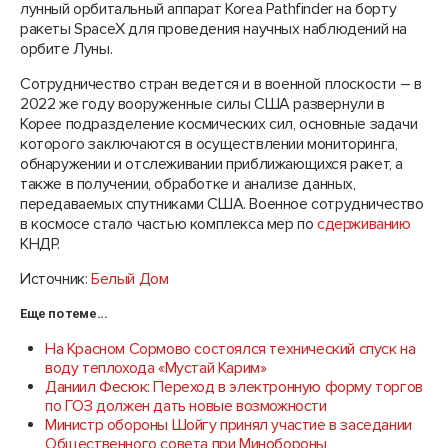
лунный орбитальный аппарат Korea Pathfinder на борту
ракеты SpaceX для проведения научных наблюдений на
орбите Луны.
Сотрудничество стран ведется и в военной плоскости – в
2022 же году вооруженные силы США развернули в
Корее подразделение космических сил, основные задачи
которого заключаются в осуществлении мониторинга,
обнаружении и отслеживании приближающихся ракет, а
также в получении, обработке и анализе данных,
передаваемых спутниками США. Военное сотрудничество
в космосе стало частью комплекса мер по
сдерживанию
КНДР.
Источник:
Белый Дом
Еще по теме...
На Красном Сормово состоялся технический спуск на
воду теплохода «Мустай Карим»
Даниил Фесюк: Переход в электронную форму торгов
по ГОЗ должен дать новые возможности
Министр обороны Шойгу принял участие в заседании
Общественного совета при Минобороны