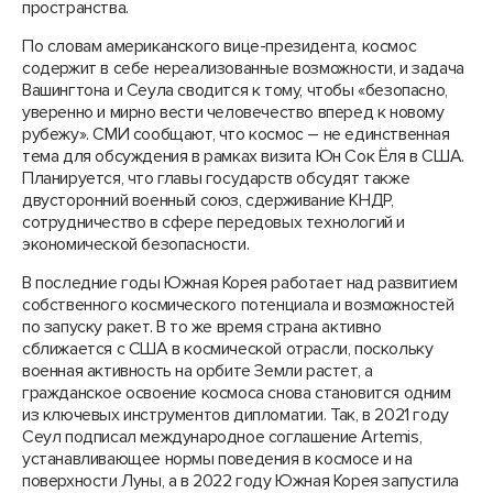
пространства.
По словам американского вице-президента, космос
содержит в себе нереализованные возможности, и задача
Вашингтона и Сеула сводится к тому, чтобы «безопасно,
уверенно и мирно вести человечество вперед к новому
рубежу». СМИ сообщают, что космос – не единственная
тема для обсуждения в рамках визита Юн Сок Ёля в США.
Планируется, что главы государств обсудят также
двусторонний военный союз, сдерживание КНДР,
сотрудничество в сфере передовых технологий и
экономической безопасности.
В последние годы Южная Корея работает над развитием
собственного космического потенциала и возможностей
по запуску ракет. В то же время страна активно
сближается с США в космической отрасли, поскольку
военная активность на орбите Земли растет, а
гражданское освоение космоса снова становится одним
из ключевых инструментов дипломатии. Так, в 2021 году
Сеул подписал международное соглашение Artemis,
устанавливающее нормы поведения в космосе и на
поверхности Луны, а в 2022 году Южная Корея запустила