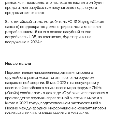
рынке, хотя, возможно, его час еще не настал и он будет
представлен зарубежным покупателям годы спустя,
предполагает эксперт.
Зато китайский стелс-истребитель FC-31 Guying («Сокол-
сапсан») неоднократно демонстрировался, а много лет
разрабатываемый на его основе палубный стелс-
истребитель J-35, по прогнозам, будет принят на
вооружение в 2024 г.
Новые мысли
Перспективным направлением развития мирового
оружейного рынка может стать торговля оружием
направленной энергии. 16 мая 2023 г. на популярном у
носителей китайского языка всего мира форуме Zhi Hu
(«Знай!») сообщалось о докладе «Глубокие исследования о
производстве оружия направленной энергии в мире и в
Китае в 2023 году», подготовленном расположенной в
Пекине международной информационно-консалтинговой
компанией Xin Sijie («Новые мысли»), в том числе