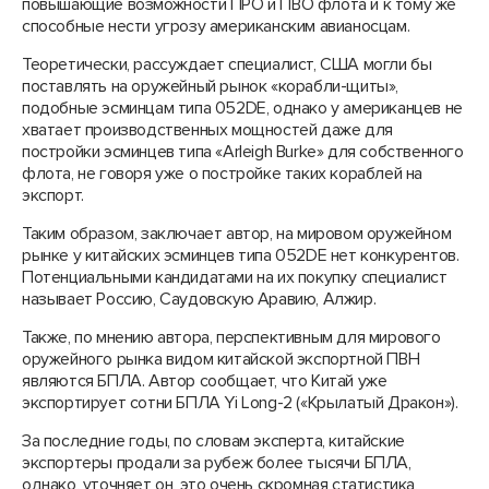
повышающие возможности ПРО и ПВО флота и к тому же
способные нести угрозу американским авианосцам.
Теоретически, рассуждает специалист, США могли бы
поставлять на оружейный рынок «корабли-щиты»,
подобные эсминцам типа 052DE, однако у американцев не
хватает производственных мощностей даже для
постройки эсминцев типа «Arleigh Burke» для собственного
флота, не говоря уже о постройке таких кораблей на
экспорт.
Таким образом, заключает автор, на мировом оружейном
рынке у китайских эсминцев типа 052DE нет конкурентов.
Потенциальными кандидатами на их покупку специалист
называет Россию, Саудовскую Аравию, Алжир.
Также, по мнению автора, перспективным для мирового
оружейного рынка видом китайской экспортной ПВН
являются БПЛА. Автор сообщает, что Китай уже
экспортирует сотни БПЛА Yi Long-2 («Крылатый Дракон»).
За последние годы, по словам эксперта, китайские
экспортеры продали за рубеж более тысячи БПЛА,
однако, уточняет он, это очень скромная статистика,