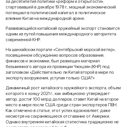
за десятилетия политики «реформ и открытости»,
стартовавшей в декабре 1978 г., мощный экономический
потенциал в политический капитал, в политическое
влияние Китая на международной арене.
Развивающийся китайский оружейный экспорт становится
одним из путей повышения международного авторитета
современной КНР.
На шанхайском портале «Сентябрьский морской ветер»,
посвященном обсуждению вопросов образования,
финансов и экономики, был размещен материал
безымянного автора из провинции Чжэцзян (КНР) под
заголовком «Действительно ли Китай второй в мире по
экспорту вооружения, уступая только США?»
Динамичный рост китайского оружейного экспорта, объем
которого к концу 2021 г., как амбициозно утверждает
автор, достиг 100 млрд долларов, ставит Китай на второе
место в мире после США среди стран-экспортеров ПВН.
Как отмечено в статье, этот успех вдохновляет, даже
несмотря на сохраняющееся отставание от Америки.
Однако внутренняя китайская статистика традиционно не