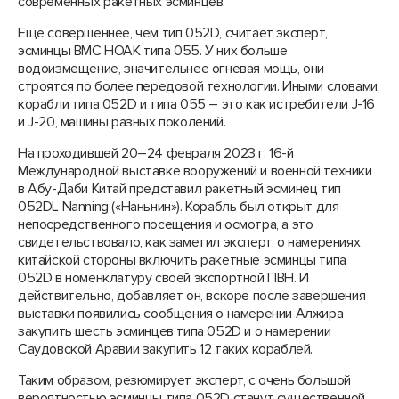
современных ракетных эсминцев.
Еще совершеннее, чем тип 052D, считает эксперт,
эсминцы ВМС НОАК типа 055. У них больше
водоизмещение, значительнее огневая мощь, они
строятся по более передовой технологии. Иными словами,
корабли типа 052D и типа 055 – это как истребители J-16
и J-20, машины разных поколений.
На проходившей 20–24 февраля 2023 г. 16-й
Международной выставке вооружений и военной техники
в Абу-Даби Китай представил ракетный эсминец тип
052DL Nanning («Наньнин»). Корабль был открыт для
непосредственного посещения и осмотра, а это
свидетельствовало, как заметил эксперт, о намерениях
китайской стороны включить ракетные эсминцы типа
052D в номенклатуру своей экспортной ПВН. И
действительно, добавляет он, вскоре после завершения
выставки появились сообщения о намерении Алжира
закупить шесть эсминцев типа 052D и о намерении
Саудовской Аравии закупить 12 таких кораблей.
Таким образом, резюмирует эксперт, с очень большой
вероятностью эсминцы типа 052D станут существенной