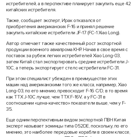
истребителей, а в перспективе планирует закупить еще 42
китайских истребителя.
Также, сообщает эксперт, Ирак отказался от
приобретения американских F-16 и принял решение
закупить китайские истребители JF-17 (FC-1 Xiao Long).
Автор отмечает также качественный рост экспортной
продукции военного авиапрома КНР. Начав в свое время с
поставок за рубеж легких истребителей Xiao Long-03,
затем Китай стал экспортировать средние истребители J-
10C, а теперь экспортирует стелс-истребители FC-31.
При этом специалист убежден в преимуществе этих
машин над американскими того же класса, например, Xiao
Long-03, по его мнению, превосходит F-16 C/D, в то время
как ТТХ J-10C лучше, чем ТТХ F-16V, а у FC-31 в
соотношении «цена-качество» показатели выше, чем у F-
35.
Еще одним перспективным видом экспортной ПВН Китая
эксперт называет эсминцы типа 052DE, поскольку, по его
мнению, это наиболее передовые корабли в своем классе,