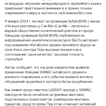
из ведущих «игроков» международного оружейного рынка
привлекает пристальное внимание в «горячих точках»
современного мира, в частности, на Ближнем Востоке.
11 января 2024 г. эксперт из провинции Хубэй (КНР) с ником
«Ночные разговоры у Сан Ма» (Сан Ма – писатель и
видный общественно-политический деятель в городе
Ханьдань провинции Хубэй (КНР)) опубликовал на
информационно-аналитическом ресурсе Bai Du материал
под названием «Китайское оружие произвело фурор на
поле боя в секторе Газа: высокие показатели в
соотношении “цена-качество”, высокая точность
стрельбы!»
Автор сообщает, что «на днях израильтяне выявили
применение бойцами ХАМАС китайского оружия и
военного снаряжения, и это событие вызвало всплеск
обсуждений оружейного экспорта Китая за рубежом».
Как заявил представитель ЦАХАЛ, прежде у ХАМАС
никогда не было китайских штурмовых винтовок,
подствольных гранатометов, снайперских винтовок,
прицелов, средств связи. При этом, отмечает китайский