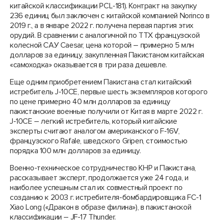
китайской классификации PCL-181). Контракт на закупку
236 единиц был заключен с китайской компанией Norinco в
2019 г., а в январе 2022 г. получена первая партия этих
орудий. В сравнении с аналогичной по ТТХ французской
колесной САУ Caesar, цена которой – примерно 5 млн
долларов за единицу, закупленная Пакистаном китайская
«самоходка» оказывается в три раза дешевле.
Еще одним приобретением Пакистана стал китайский
истребитель J-10CE, первые шесть экземпляров которого
по цене примерно 40 млн долларов за единицу
пакистанские военные получили от Китая в марте 2022 г.
J-10CE – легкий истребитель, который китайские
эксперты считают аналогом американского F-16V,
французского Rafale, шведского Gripen, стоимостью
порядка 100 млн долларов за единицу.
Военно-техническое сотрудничество КНР и Пакистана,
рассказывает эксперт, продолжается уже 24 года, и
наиболее успешным стал их совместный проект по
созданию к 2003 г. истребителя-бомбардировщика FC-1
Xiao Long («Дракон в образе филина»), в пакистанской
классификации – JF-17 Thunder.