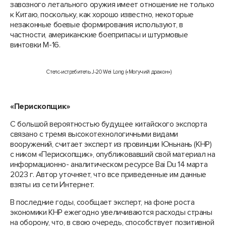
завозного летального оружия имеет отношение не только
к Китаю, поскольку, как хорошо известно, некоторые
незаконные боевые формирования используют, в
частности, американские боеприпасы и штурмовые
винтовки М-16.
Cтелс-истребитель J-20 Wei Long («Могучий дракон»)
«Перископщик»
С большой вероятностью будущее китайского экспорта
связано с тремя высокотехнологичными видами
вооружений, считает эксперт из провинции Юньнань (КНР)
с ником «Перископщик», опубликовавший свой материал на
информационно- аналитическом ресурсе Bai Du 14 марта
2023 г. Автор уточняет, что все приведенные им данные
взяты из сети Интернет.
В последние годы, сообщает эксперт, на фоне роста
экономики КНР ежегодно увеличиваются расходы страны
на оборону, что, в свою очередь, способствует позитивной