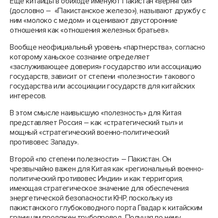
Еще китайцы в обиходе именуют Пакистан «вернягой»
(дословно – «Пакистанское железо»), называют дружбу с
ним «молоко с медом» и оценивают двусторонние
отношения как «отношения железных братьев».
Вообще неофициальный уровень «партнерства», согласно
которому ханьское сознание определяет
«заслуживающее доверия» государство или ассоциацию
государств, зависит от степени «полезности» такового
государства или ассоциации государств для китайских
интересов.
В этом смысле наивысшую «полезность» для Китая
представляет Россия – как «стратегический тыл» и
мощный «стратегический военно-политический
противовес Западу».
Второй «по степени полезности» – Пакистан. Он
чрезвычайно важен для Китая как «региональный военно-
политический противовес Индии» и как территория,
имеющая стратегическое значение для обеспечения
энергетической безопасности КНР, поскольку из
пакистанского глубоководного порта Гвадар к китайским
границам проложен трубопровод. Получая по нему