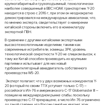
крупногабаритный и грузоподъемный, технологически
наиболее совершенный в ВВС НОАК транспортник Y-20
находится в строю с 2016 г., при этом он неоднократно
демонстрировался на международных авиасалонах, что,
по мнению эксперта, свидетельствует о намерении
китайской стороны включить его в номенклатуру
экспортной ПВН.
В сравнении с другими китайскими экспортными
высокотехнологичными изделиями, такими как
современные истребители, эсминцы, ЗРК, уровень
технологической секретности Y-20 не слишком высок, к
тому же Китай способен производить их крупными
партиями и испытывает для них новый
турбовентиляторный авиадвигатель собственного
производства WS-20.
Эксперт полагает, что у двух возможных конкурентов Y-
20 (который по своим ТТХ уступает только С-17) –
российского Ил-76 и американского С-17 Globemaster III –
позиции на международном рынке слабы, поскольку
производство С-17 прекращено, а число Ил-76 ограничено
до такой степени, что России самой не хватает этих