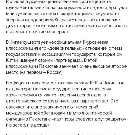
В основе духовных ценностей ханьской нации пять
фундаментальных понятий: «гуманность»; «долг»; «ритуал»
(или «умение вести себя с окружающими»); «мудрость»;
«верность», «доверие». Когда речь идет об отношениях
двух сторон, ключевым с точки зрения ментальности хань
выступает понятие «доверие».
В Китае существует неофициальная 11-уровневая
классификация его «доверительных» отношений с теми
государствами и ассоциациями государств, которые он,
Китай, именует своими «партнерами». В этой
классификации Пакистан занимает очень высокое второе
место (на первом – Россия).
В официальных совместных заявлениях КНР и Пакистана
их двусторонние межгосударственные отношения
характеризуются как «отношения всепогодного
стратегического сотрудничества и партнерства». Это
означает, что вне зависимости от изменений
международной обстановки и внутриполитической
ситуации в Пакистане «партнеры следуют друг за другом
и в ветер, и в дождь».