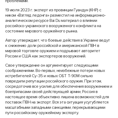
проблемами.
19 июля 2023 г. эксперт из провинции Гуандун (КНР) с
ником «Взгляд ледонга» разместил на информационно-
аналитическом ресурсе Bai Du материал о влиянии
российско-украинского вооруженного конфликта на
состояние мирового оружейного рынка.
Автор утверждает, что боевые действия в Украине ведут
к снижению доли российской и американской ПВН в
мировой торговле оружием и подрывают авторитет
России и США как экспортеров вооружений.
Свое утверждение он аргументирует следующими
соображениями. Во-первых, неизбежные потери новых
истребителей Су-35 и новых ОБТ Т-90М сильно
повредили репутации российского оружия. При этом,
сосредоточив все усилия для обеспечения вооружением и
боеприпасами своей действующей армии, Россия в
настоящее время объективно лишена возможностей для
поставок ПВН на экспорт. Вся эта ситуация усугубляется
масштабными западными санкциями, перекрывающими
пути российскому оружейному экспорту.