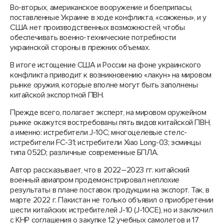
Во-вторых, американское вооружение и боеприпасы,
поставленные Украине в ходе конфликта, «сожжены», и у
США нет производственных возможностей, чтобы
обеспечивать военно-технические потребности
украинской стороны в прежних объемах.
В итоге истощение США и России на фоне украинского
конфликта приводит к возникновению «лакун» на мировом
рынке оружия, которые вполне могут быть заполнены
китайской экспортной ПВН.
Прежде всего, полагает эксперт, на мировом оружейном
рынке окажутся востребованы пять видов китайской ПВН,
а именно: истребители J-10С; многоцелевые стелс-
истребители FC-31; истребители Xiao Long-03; эсминцы
типа 052D; различные современные БПЛА.
Автор рассказывает, что в 2022–2023 гг. китайский
военный авиапром продемонстрировал неплохие
результаты в плане поставок продукции на экспорт. Так, в
марте 2022 г. Пакистан не только объявил о приобретении
шести китайских истребителей J-10 (J-10CE), но и заключил
с КНР соглашения о закупке 12 учебных самолетов и 17