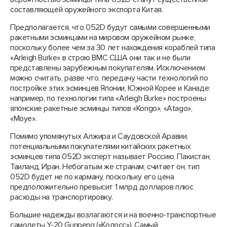
составляющей оружейного экспорта Китая.
Предполагается, что 052D будут самыми совершенными
ракетными эсминцами на мировом оружейном рынке,
поскольку более чем за 30 лет нахождения кораблей типа
«Arleigh Burke» в строю ВМС США они так и не были
представлены зарубежным покупателям. Исключением
можно считать, разве что, передачу части технологий по
постройке этих эсминцев Японии, Южной Корее и Канаде:
например, по технологии типа «Arleigh Burke» построены
японские ракетные эсминцы типов «Kongo», «Atago»,
«Moye».
Помимо упомянутых Алжира и Саудовской Аравии,
потенциальными покупателями китайских ракетных
эсминцев типа 052D эксперт называет Россию, Пакистан,
Таиланд, Иран. Небогатым же странам, считает он, тип
052D будет не по карману, поскольку его цена
предположительно превысит 1 млрд долларов плюс
расходы на транспортировку.
Большие надежды возлагаются и на военно-транспортные
самолеты Y-20 Gunpeng («Колосс»). Самый