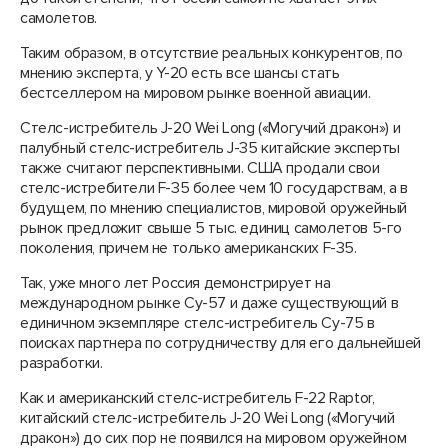
самолетов.
Таким образом, в отсутствие реальных конкурентов, по
мнению эксперта, у Y-20 есть все шансы стать
бестселлером на мировом рынке военной авиации.
Стелс-истребитель J-20 Wei Long («Могучий дракон») и
палубный стелс-истребитель J-35 китайские эксперты
также считают перспективными. США продали свои
стелс-истребители F-35 более чем 10 государствам, а в
будущем, по мнению специалистов, мировой оружейный
рынок предложит свыше 5 тыс. единиц самолетов 5-го
поколения, причем не только американских F-35.
Так, уже много лет Россия демонстрирует на
международном рынке Су-57 и даже существующий в
единичном экземпляре стелс-истребитель Су-75 в
поисках партнера по сотрудничеству для его дальнейшей
разработки.
Как и американский стелс-истребитель F-22 Raptor,
китайский стелс-истребитель J-20 Wei Long («Могучий
дракон») до сих пор не появился на мировом оружейном