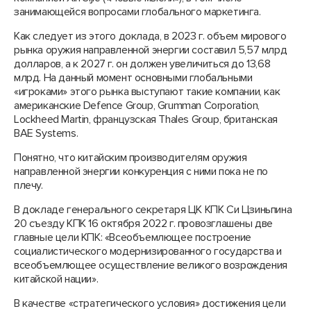
занимающейся вопросами глобального маркетинга.
Как следует из этого доклада, в 2023 г. объем мирового
рынка оружия направленной энергии составил 5,57 млрд
долларов, а к 2027 г. он должен увеличиться до 13,68
млрд. На данный момент основными глобальными
«игроками» этого рынка выступают такие компании, как
американские Defence Group, Grumman Corporation,
Lockheed Martin, французская Thales Group, британская
BAE Systems.
Понятно, что китайским производителям оружия
направленной энергии конкуренция с ними пока не по
плечу.
В докладе генерального секретаря ЦК КПК Си Цзиньпина
20 съезду КПК 16 октября 2022 г. провозглашены две
главные цели КПК: «Всеобъемлющее построение
социалистического модернизированного государства и
всеобъемлющее осуществление великого возрождения
китайской нации».
В качестве «стратегического условия» достижения цели