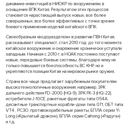
динамике инвестиций в НИОКР по вооружениям, в
оснащение ВПК Китая. Результатом этих процессов
становится нарастающий выпуск новых, все более
совершенных, все более эффективных с точки зрения
боевого применения изделий китайского ВПК.
Своеобразным «водоразделом» в развитии ПВН Китая,
рассказывает специалист, стал 2010 год: до того момента
китайское вооружение и снаряжение хронически уступали
западным. Начиная с 2010 г. в НОАК постоянно поступают
новые, передовые боевые системы, благодаря чему не
только повышается боеспособность ВС КНР, но и
укрепляются позиции Китая на мировом рынке оружия.
Страна все чаще предлагает зарубежным покупателям
высокотехнологичные вооружения, например, ЗРК
дальнего действия FD-2000 (HQ-9), ЗРК FK-3 (HQ-22),
истребители J-10CE, ракетные фрегаты типа 054А,
десантные транспортные корабли-доки типа 071, ОБТ типа
VT4 , РСЗО, противокорабельные ракеты, БПЛА серии Yi
Long («Крылатый дракон»), БПЛА серии Caihong («Радуга»)
и т.д.