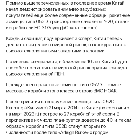
Помимо вышеперечисленных, в последнее время Китай
начал демонстрировать вниманию зарубежных
покупателей еще более современные образцы: ракетные
эсминцы типа 052D, транспортные самолеты Y-20, стелс-
истребители FC-31 Guying («Сокол-сапсан»).
Каждый свой шаг, подчеркивает эксперт, Китай теперь
делает с прицелом на мировой рынок, на конкуренцию с
высокотехнологичными западными аналогами.
По мнению специалиста, в ближайшие 10 лет Китай будет
способен поставлять на мировой рынок оружия три вида
высокотехнологичной ПВН.
Прежде всего, ракетные эсминцы типа 052D – самые
массовые корабли этого класса в строю ВМС НОАК.
После принятия на вооружение эсминца типа 052D
Kunming («Куньмин») 21 марта 2014 г. в Китае (по состоянию
на март 2023 г.) построено 27 кораблей этой серии. В
перспективе их число планируется довести до 40, и, таким
образом, корабли типа 052D станут вторым по
численности после типа «Arleigh Burke» отрядом