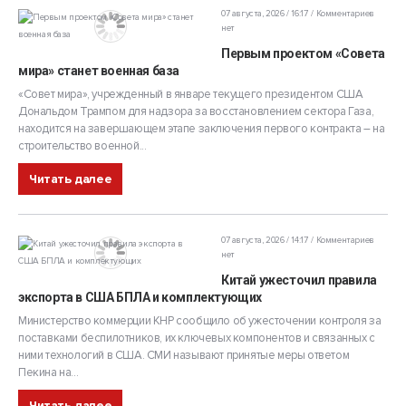
07 августа, 2026 / 16:17
Комментариев
нет
Первым проектом «Совета
мира» станет военная база
«Совет мира», учрежденный в январе текущего президентом США
Дональдом Трампом для надзора за восстановлением сектора Газа,
находится на завершающем этапе заключения первого контракта – на
строительство военной...
Читать далее
07 августа, 2026 / 14:17
Комментариев
нет
Китай ужесточил правила
экспорта в США БПЛА и комплектующих
Министерство коммерции КНР сообщило об ужесточении контроля за
поставками беспилотников, их ключевых компонентов и связанных с
ними технологий в США. СМИ называют принятые меры ответом
Пекина на...
Читать далее