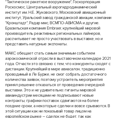
"Тактическое ракетное вооружение", Госкорпорация
Роскосмос, Центральный аэрогидродинамический
институт им. Н.Е. Жуковского, Московский авиационный
институт, Уральский завод гражданской авиации, компании
"Кронштадт", Радар ммс, ВСМПО-АВИСМА и другие.
Бразильская компания Embraer, крупнейший мировой
производитель реактивных региональных лайнеров,
рассчитывает не просто участвовать в выставке, но и
представить натурные экспонаты.
МАКС обещает стать самым значимым событием
аэрокосмической отрасли в выставочном календаре 2021
года. Отчасти это связано с тем, что конкуренты сходят с
дистанции. Крупнейший в мире авиасалон, традиционно
проводимый в Ле Бурже, не смог собрать достаточного
количества заявок, поэтому устроитель мероприятия
принял решение отказаться от проведения очередной
выставки. Это и не удивительно: гиганты мировой
авиаиндустрии месяцами не подписывают новые
контракты, графики поставок сдвигаются на более
поздние сроки, а некоторые сделки и вовсе срываются. В
этой ситуации как ни показывай товар лицом на
европейском рынке – сделок не будет, так как