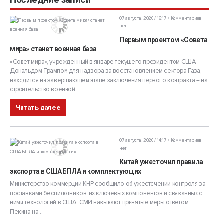
07 августа, 2026 / 16:17
Комментариев
нет
Первым проектом «Совета
мира» станет военная база
«Совет мира», учрежденный в январе текущего президентом США
Дональдом Трампом для надзора за восстановлением сектора Газа,
находится на завершающем этапе заключения первого контракта – на
строительство военной...
Читать далее
07 августа, 2026 / 14:17
Комментариев
нет
Китай ужесточил правила
экспорта в США БПЛА и комплектующих
Министерство коммерции КНР сообщило об ужесточении контроля за
поставками беспилотников, их ключевых компонентов и связанных с
ними технологий в США. СМИ называют принятые меры ответом
Пекина на...