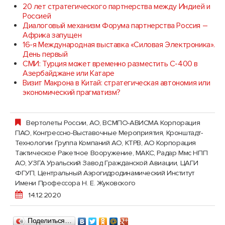
20 лет стратегического партнерства между Индией и
Россией
Диалоговый механизм Форума партнерства Россия –
Африка запущен
16-я Международная выставка «Силовая Электроника».
День первый
СМИ: Турция может временно разместить С-400 в
Азербайджане или Катаре
Визит Макрона в Китай: стратегическая автономия или
экономический прагматизм?
Вертолеты России, АО
,
ВСМПО-АВИСМА Корпорация
ПАО
,
Конгрессно-Выставочные Мероприятия
,
Кронштадт-
Технологии Группа Компаний АО
,
КТРВ, АО Корпорация
Тактическое Ракетное Вооружение
,
МАКС
,
Радар Ммс НПП
АО
,
УЗГА Уральский Завод Гражданской Авиации
,
ЦАГИ
ФГУП, Центральный Аэрогидродинамический Институт
Имени Профессора Н. Е. Жуковского
14.12.2020
Поделиться…