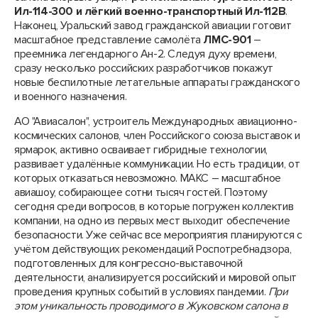
Ил-114-300 и лёгкий военно-транспортный Ил-112В
.
Наконец, Уральский завод гражданской авиации готовит
масштабное представление самолёта
ЛМС-901
–
преемника легендарного Ан-2. Следуя духу времени,
сразу несколько российских разработчиков покажут
новые беспилотные летательные аппараты гражданского
и военного назначения.
АО "Авиасалон", устроитель Международных авиационно-
космических салонов, член Российского союза выставок и
ярмарок, активно осваивает гибридные технологии,
развивает удалённые коммуникации. Но есть традиции, от
которых отказаться невозможно. МАКС – масштабное
авиашоу, собирающее сотни тысяч гостей. Поэтому
сегодня среди вопросов, в которые погружен коллектив
компании, на одно из первых мест выходит обеспечение
безопасности. Уже сейчас все мероприятия планируются с
учётом действующих рекомендаций Роспотребнадзора,
подготовленных для конгрессно-выставочной
деятельности, анализируется российский и мировой опыт
проведения крупных событий в условиях пандемии.
При
этом
уникальность проводимого в Жуковском салона в