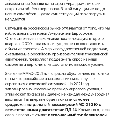
авиакомпании большинства стран мира драматически
сократили объёмы перевозок. В этой ситуации им не до
новых самолётов – даже существующий парк загрузить
не удаётся.
Ситуация на российском рынке отличается от того, что мы
наблюдаем в Северной Америке или Евросоюзе.
Отечественные авиакомпании после локдауна второго
квартала 2020 года смогли существенно восстановить
объёмы перевозок. А меры государственной поддержки,
оказываемые российским производителями гражданской
авиатехники, позволяют поддержать спрос на наши
самолёты и вертолёты на достаточно высоком уровне.
Значение МАКС-2021 для отрасли обусловлено не только
с тем, что российские авиакомпании смогли лучше
справиться с кризисной ситуацией. На 2021 год
запланировано несколько премьер мирового уровня, а
этим может похвастать далеко не каждая международная
выставка. Так впервые будет показан
самолёт
среднемагистральный пассажирский МС-21-310 с
отечественными двигателями ПД-14
. Кроме того, гости
салона впервые увидят
региональный турбовинтовой