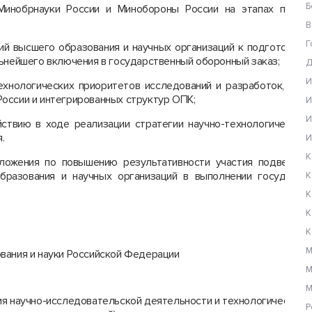
Б
Минобрнауки России и Минобороны России на этапах плани
В
Г
ий высшего образования и научных организаций к подготовке 
льнейшего включения в государственный оборонный заказ;
Д
И
технологических приоритетов исследований и разработок, осу
оссии и интегрированных структур ОПК;
И
И
твию в ходе реализации стратегии научно-технологического
.
И
К
ложения по повышению результативности участия подведом
бразования и научных организаций в выполнении государст
К
К
К
К
М
вания и науки Российской Федерации
М
М
ия научно-исследовательской деятельности и технологическог
Р