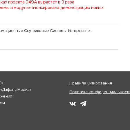
ках проекта 949А вырастет в 3 раза
хемы и модули» анонсировала демонстрацию новых
ормационные Спутниковые Системы
,
Конгрессно-
С»
Правила цитирования
 «Дифанс Медиа»
Политика конфиденциальност
ужений
лям