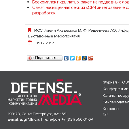
Боекомплект крылатых ракет на подводных лод
Самая насыщенная секция «СВЧ интегральные с
разработок
ИСС Имени Академика М. Ф. Решетнёва АО, Инф
Выставочные Мероприятия
05.12.2017
Поделиться…
Журнал «НОЗ
Конференции
Каталог воор
Рекламодате
Контакты
199178, Санкт-Петербург, а/я 139
12+
E-mail:
avg@dfnc.ru
| Телефон:
+7 (921) 550-01-64