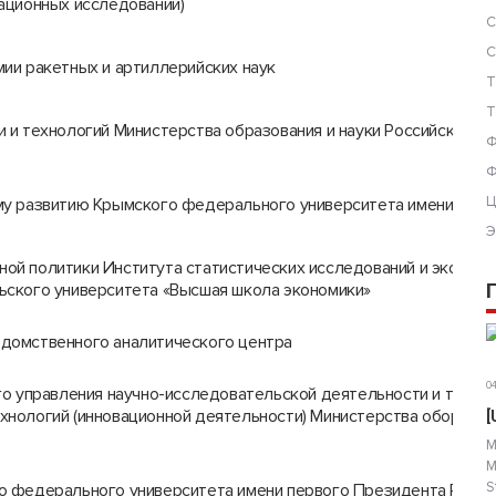
ационных исследований)
С
С
ии ракетных и артиллерийских наук
Т
Т
 и технологий Министерства образования и науки Российской 
Ф
Ф
Ц
му развитию Крымского федерального университета имени В.И.
Э
й политики Института статистических исследований и экономи
ьского университета «Высшая школа экономики»
домственного аналитического центра
04
го управления научно-исследовательской деятельности и техно
нологий (инновационной деятельности) Министерства обороны 
[
М
М
S
 федерального университета имени первого Президента России