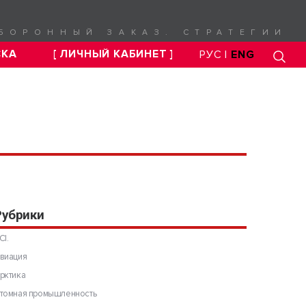
БОРОННЫЙ ЗАКАЗ. СТРАТЕГИИ
СКА
[ ЛИЧНЫЙ КАБИНЕТ ]
РУС |
ENG
Рубрики
CI.
виация
пройдет круглый стол
рктика
боронно-промышленного
томная промышленность