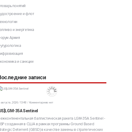
ловарь понятий
удостроение и флот
ехнологии
опливо и энергетика
Федерации
орум Армия
утурологика
ифровизация
Вернадского
кономика и санкции
ки знаний
Последние записи
 августа, 2026 / 13:48
Комментариев нет
логического
Российской
US]LGM-35A Sentinel
ежконтинентальная баллистическая ракета LGM-35A Sentinel -
БР созданная в США в рамках программы Ground Based
trategic Deterrent (GBSD) в качестве замены в стратегических
 Б.Н.Ельцина