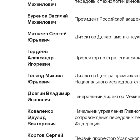
передовых технологий (иннов
Михайлович
Буренок Василий
Президент Российской академ
Михайлович
Матвеев Сергей
Директор Департамента науки
Юрьевич
Гордеев
Александр
Проректор по стратегическо
Игоревич
Голанд Михаил
Директор Центра промышленно
Юрьевич
Национального исследовател
Довгий Владимир
Генеральный директор Межве
Иванович
Коваленко
Начальник управления Главно
Эдуард
сопровождения передовых тех
Викторович
Федерации
Кортов Сергей
Первый проректор Уральского