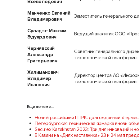
Всеволодович
Манченко Евгений
Заместитель генерального д
Владимирович
Суладзе Максим
Ведущий аналитик ООО «Про
Эдуардович
Чернявский
Советник генерального дирек
Александр
технологической платформы 
Григорьевич
Халиманович
Директор центра АО «Информ
Владимир
технологической платформы 
Иванович
Еще по теме...
Новый российский ПТРК: долгожданный «Гермес
Петербургская техническая ярмарка вновь об
Securex Kazakhstan 2023: Три дня инноваций и 
В Казани на «Днях наставника» 23 и 24 мая пре