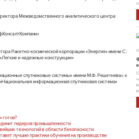
с
иректора Межведомственного аналитического центра
фКонсалтКомпани»
тора Ракетно-космической корпорации «Энергия» имени С.П.Кор
30
«Легкие и надежные конструкции»
Ф
н
С
ационные спутниковые системы» имени М.Ф. Решетнева», коорд
«
«Национальная информационная спутниковая система»
в
в
» готов?
ъединит лидеров промышленности
новейших технологий в области безопасности
дставят лучшие практики обучения на производстве