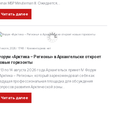
илах МБР Minuteman III. Ожидается,...
Читать далее
олева, координатор
 июля, 2026 / 17:48
Комментариев нет
орум «Арктика – Регионы» в Архангельске откроет
овые горизонты
 13 по 14 августа 2026 года Архангельск примет IV Форум
инатор
Арктика – Регионы», который зарекомендовал себя как
едущая профессиональная площадка для обсуждения
опросов развития Арктической зоны...
Читать далее