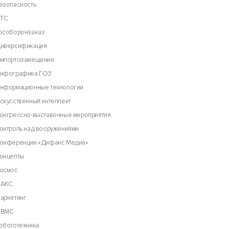
езопасность
рования и выполнения
ТС
особоронзаказ
заявок и к проведению
иверсификация
мпортозамещение
ществляемых в рамках
нфографика ГОЗ
нформационные технологии
 развития Российской
скусственный интеллект
онгрессно-выставочные мероприятия
ственных Минобрнауки
венных контрактов по
онтроль над вооружениями
онференции «Дифанс Медиа»
онцепты
осмос
АКС
аркетинг
ВМС
о сопровождения
обототехника