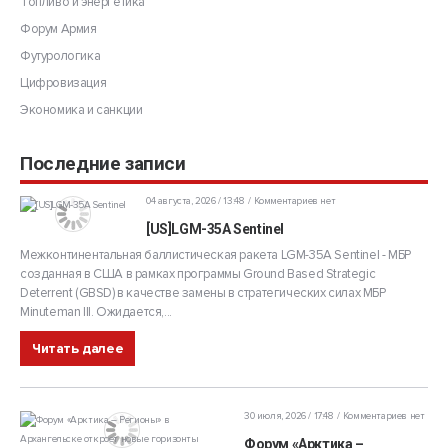
Топливо и энергетика
Форум Армия
Футурологика
Цифровизация
Экономика и санкции
Последние записи
04 августа, 2026 / 13:48
Комментариев нет
[US]LGM-35A Sentinel
Межконтинентальная баллистическая ракета LGM-35A Sentinel - МБР
созданная в США в рамках программы Ground Based Strategic
Deterrent (GBSD) в качестве замены в стратегических силах МБР
Minuteman III. Ожидается,...
Читать далее
30 июля, 2026 / 17:48
Комментариев нет
Форум «Арктика –