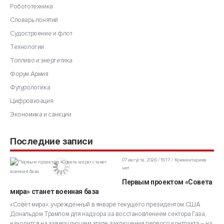
Робототехника
Словарь понятий
Судостроение и флот
Технологии
Топливо и энергетика
Форум Армия
Футурологика
Цифровизация
Экономика и санкции
Последние записи
07 августа, 2026 / 16:17
Комментариев
нет
Первым проектом «Совета
мира» станет военная база
«Совет мира», учрежденный в январе текущего президентом США
Дональдом Трампом для надзора за восстановлением сектора Газа,
находится на завершающем этапе заключения первого контракта – на