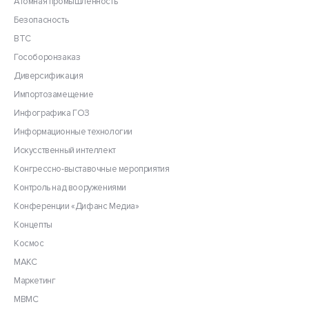
Атомная промышленность
Безопасность
ВТС
Гособоронзаказ
Диверсификация
Импортозамещение
Инфографика ГОЗ
Информационные технологии
Искусственный интеллект
Конгрессно-выставочные мероприятия
Контроль над вооружениями
Конференции «Дифанс Медиа»
Концепты
Космос
МАКС
Маркетинг
МВМС