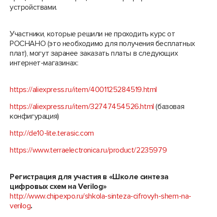
устройствами.
Участники, которые решили не проходить курс от
РОСНАНО (это необходимо для получения бесплатных
плат), могут заранее заказать платы в следующих
интернет-магазинах:
https://aliexpress.ru/item/4001125284519.html
https://aliexpress.ru/item/32747454526.html
(базовая
конфигурация)
http://de10-lite.terasic.com
https://www.terraelectronica.ru/product/2235979
Регистрация
для участия в «Школе синтеза
цифровых схем на
Verilog
»
http://www.chipexpo.ru/shkola-sinteza-cifrovyh-shem-na-
verilog
.