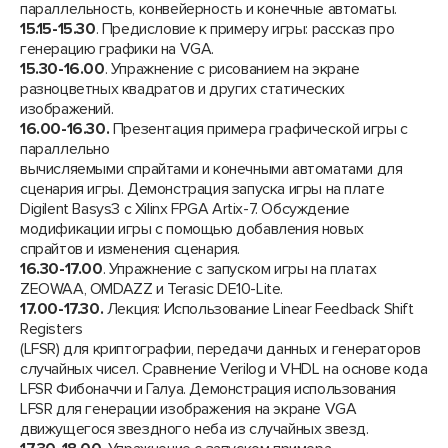
параллельность, конвейерность и конечные автоматы.
15.15-15.30
. Предисловие к примеру игры: рассказ про
генерацию графики на VGA.
15.30-16.00
. Упражнение с рисованием на экране
разноцветных квадратов и других статических
изображений.
16.00-16.30.
Презентация примера графической игры с
параллельно
вычисляемыми спрайтами и конечными автоматами для
сценария игры. Демонстрация запуска игры на плате
Digilent Basys3 с Xilinx FPGA Artix-7. Обсуждение
модификации игры с помощью добавления новых
спрайтов и изменения сценария.
16.30-17.00
. Упражнение с запуском игры на платах
ZEOWAA, OMDAZZ и Terasic DE10-Lite.
17.00-17.30.
Лекция: Использование Linear Feedback Shift
Registers
(LFSR) для криптографии, передачи данных и генераторов
случайных чисел. Сравнение Verilog и VHDL на основе кода
LFSR Фибоначчи и Галуа. Демонстрация использования
LFSR для генерации изображения на экране VGA
движущегося звездного неба из случайных звезд.