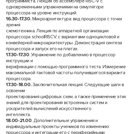
программиста. Лекция об ассемблере RISC-V с
одновременными упражнениями на симуляторе
процессора на уровне инструкций.
16.30-17.30.
Микроархитектура: вид процессора с точки
зрения
схемотехника. Лекция по аппаратной организации
процессора schoolRISCV, с вариантами одноцикловой и
конвейерной микроархитектуры. Демонстрация синтеза
процессора и запуск его на платах.
17.30-17.30
. Упражнение по добавлению в процессор
инструкции и
верификации с помощью программного теста. Измерение
максимальной тактовой частоты получившегося варианта
процессора.
17.30-18.00.
Заключительная лекция: Следующие шаги в
освоении
проектирования цифровых схем, а также применение этих
знаний для проектирования встроенных систем и
ускорителей вычислений искусственного
интеллекта.
18.00-21.00
. Дополнительные упражнения и
индивидуальные проекты учеников по изменению
процессора и интеграции его с периферийными