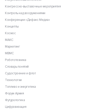
Конгрессно-выставочные мероприятия
Контроль над вооружениями
Конференции «Дифанс Медиа»
Концепты
Космос
МАКС
Маркетинг
МВМС
Робототехника
Словарь понятий
Судостроение и флот
Технологии
Топливо и энергетика
Форум Армия
Футурологика
Цифровизация