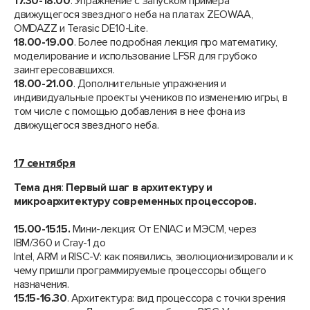
17.30-18.00
. Упражнение с запуском примера
движущегося звездного неба на платах ZEOWAA,
OMDAZZ и Terasic DE10-Lite.
18.00-19.00
. Более подробная лекция про математику,
моделирование и использование LFSR для грубоко
заинтересовавшихся.
18.00-21.00
. Дополнительные упражнения и
индивидуальные проекты учеников по изменению игры, в
том числе с помощью добавления в нее фона из
движущегося звездного неба.
17 сентября
Тема дня
:
Первый шаг в архитектуру и
микроархитектуру современных процессоров.
15.00-15.15.
Мини-лекция: От ENIAC и МЭСМ, через
IBM/360 и Cray-1 до
Intel, ARM и RISC-V: как появились, эволюционизировали и к
чему пришли программируемые процессоры общего
назначения.
15.15-16.30
. Архитектура: вид процессора с точки зрения