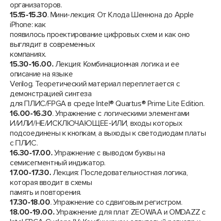
организаторов.
15.15-15.30
. Мини-лекция: От Клода Шеннона до Apple
iPhone: как
появилось проектирование цифровых схем и как оно
выглядит в современных
компаниях.
15.30-16.00.
Лекция: Комбинационная логика и ее
описание на языке
Verilog. Теоретический материал переплетается с
демонстрацией синтеза
для ПЛИС/FPGA в среде Intel® Quartus® Prime Lite Edition.
16.00-16.30
. Упражнение с логическими элементами
И/ИЛИ/НЕ/ИСКЛЮЧАЮЩЕЕ-ИЛИ, входы которых
подсоединены к кнопкам, а выходы к светодиодам платы
c ПЛИС.
16.30-17.00.
Упражнение с выводом буквы на
семисегментный индикатор.
17.00-17.30.
Лекция: Последовательностная логика,
которая вводит в схемы
память и повторения.
17.30-18.00
. Упражнение со сдвиговым регистром.
18.00-19.00.
Упражнение для плат ZEOWAA и OMDAZZ с