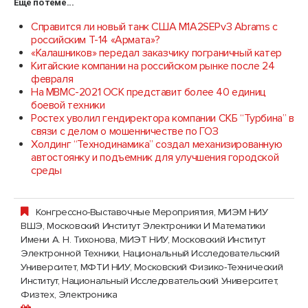
Еще по теме...
Справится ли новый танк США M1A2SEPv3 Abrams с
российским Т-14 «Армата»?
«Калашников» передал заказчику пограничный катер
Китайские компании на российском рынке после 24
февраля
На МВМС-2021 ОСК представит более 40 единиц
боевой техники
Ростех уволил гендиректора компании СКБ “Турбина” в
связи с делом о мошенничестве по ГОЗ
Холдинг “Технодинамика” создал механизированную
автостоянку и подъемник для улучшения городской
среды
Конгрессно-Выставочные Мероприятия
,
МИЭМ НИУ
ВШЭ, Московский Институт Электроники И Математики
Имени А. Н. Тихонова
,
МИЭТ НИУ, Московский Институт
Электронной Техники, Национальный Исследовательский
Университет
,
МФТИ НИУ, Московский Физико-Технический
Институт, Национальный Исследовательский Университет,
Физтех
,
Электроника