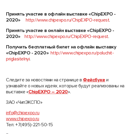
Принять участие в офлайн выставке «
ChipEXPO
-
2020»
http://www.chipexpo.ru/ChipEXPO-request
.
Принять участие в онлайн выставке «
ChipEXPO
-
2020»
http://www.chipexpo.ru/ChipEXPO-request
.
Получить бесплатный билет на офлайн выставку
«
ChipEXPO
- 2020»
http://www.chipexpo.ru/poluchit-
priglasitelnyi
.
Следите за новостями на странице в
Фейсбуке
и
узнавайте о новых идеях, которые будут реализованы на
выставке «
ChipEXPO – 2020
».
ЗАО «ЧипЭКСПО»
info@chipexpo.ru
www.chipexpo.ru
Тел: +7(495)-221-50-15