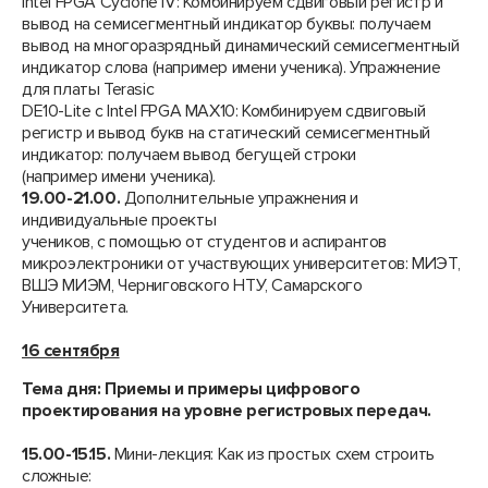
Intel FPGA Cyclone IV: Комбинируем сдвиговый регистр и
вывод на семисегментный индикатор буквы: получаем
вывод на многоразрядный динамический семисегментный
индикатор слова (например имени ученика). Упражнение
для платы Terasic
DE10-Lite с Intel FPGA MAX10: Комбинируем сдвиговый
регистр и вывод букв на статический семисегментный
индикатор: получаем вывод бегущей строки
(например имени ученика).
19.00-21.00.
Дополнительные упражнения и
индивидуальные проекты
учеников, с помощью от студентов и аспирантов
микроэлектроники от участвующих университетов: МИЭТ,
ВШЭ МИЭМ, Черниговского НТУ, Самарского
Университета.
16 сентября
Тема дня:
Приемы
и примеры цифрового
проектирования на уровне регистровых передач.
15.00-15.15.
Мини-лекция: Как из простых схем строить
сложные: