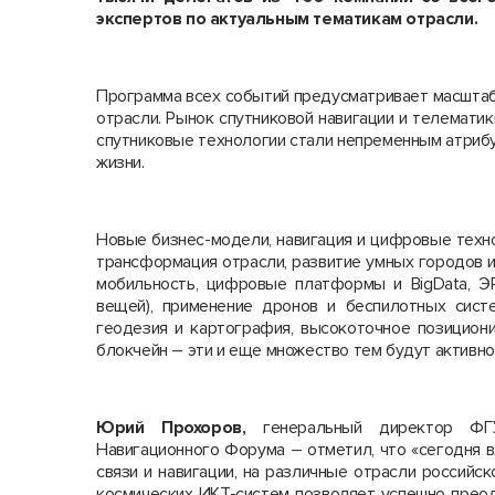
экспертов по актуальным тематикам отрасли.
Программа всех событий предусматривает масштаб
отрасли. Рынок спутниковой навигации и телематик
спутниковые технологии стали непременным атрибут
жизни.
Новые бизнес-модели, навигация и цифровые техно
трансформация отрасли, развитие умных городов 
мобильность, цифровые платформы и BigData, Э
вещей), применение дронов и беспилотных систе
геодезия и картография, высокоточное позицион
блокчейн – эти и еще множество тем будут активн
Юрий Прохоров,
генеральный директор ФГУ
Навигационного Форума – отметил, что «сегодня в
связи и навигации, на различные отрасли российс
космических ИКТ-систем позволяет успешно прео