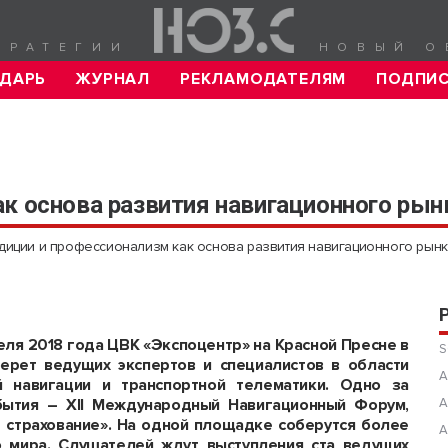
ТРАТЕГИИ
НОВЫЙ О
ДАРЬ
ЖУРНАЛ
РЕКЛАМОДАТЕЛЯМ
ПОДПИ
к основа развития навигационного рын
диции и профессионализм как основа развития навигационного рын
еля 2018 года ЦВК «Экспоцентр» на Красной Пресне в
S
ерет ведущих экспертов и специалистов в области
А
й навигации и транспортной телематики. Одно за
бытия – XII Международный Навигационный Форум,
А
 страхование». На одной площадке соберутся более
А
о мира. Слушателей ждут выступления ста ведущих