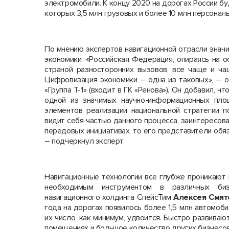
электромобили. К концу 2020 на дорогах России б
которых 3,5 млн грузовых и более 10 млн персонал
По мнению экспертов навигационной отрасли знач
экономики. «Российская Федерация, опираясь на 
страной разносторонних вызовов, все чаще и ча
Цифровизация экономики – одна из таковых», – 
«Группа Т-1» (входит в ГК «Ренова»). Он добавил, 
одной из значимых научно-информационных пло
элементов реализации национальной стратегии п
видит себя частью данного процесса, заинтересова
передовых инициативах, то его представители обя
– подчеркнул эксперт.
Навигационные технологии все глубже проникают 
необходимым инструментом в различных биз
навигационного холдинга СпейсТим
Алексея Смят
года на дорогах появилось более 1,5 млн автомоб
их число, как минимум, удвоится. Быстро развиваю
помещениях и большое количество других бизнесов,