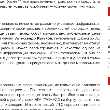
удет более 14 млн подключенных транспортных средств, из
с
ьных легковых автомобилей», – комментирует г-н Гурко.
ительное влияние на ее развитие оказывает цифровизация
осознание своих реальных возможностей и стоящих перед
ще ставит перед собой максимально амбициозные цели.
отмечает
Александр Куканов
, генеральный директор АО
30
что навигационный форум, несомненно, претендует на статус
Ф
щадок и может рассматриваться в качестве одного из
н
о цифровизации экономики. «Если технологичный бизнес
н в долгосрочном присутствии на рынке и участии в самых
С
зательно должны присутствовать на данном мероприятии»,
«
в
в
в различные сферы экономики, их применение становится
нес-процессах. По словам генерального директора
ских
этот процесс идет очень быстро: «Всего лишь за два
илей с устройствами ЭРА-ГЛОНАСС на борту, а за этот год
тся каршеринг, Интернет вещей, ИТС городов, навигация в
 в которых используются навигация».