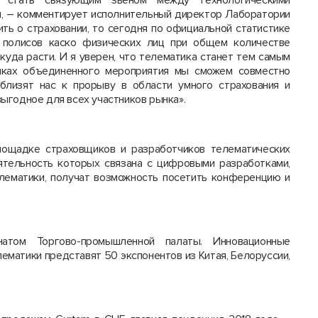
о стать связующим звеном между технологическими
м, – комментирует исполнительный директор Лаборатории
ить о страховании, то сегодня по официальной статистике
 полисов каско физических лиц при общем количестве
куда расти. И я уверен, что телематика станет тем самым
мках объединенного мероприятия мы сможем совместно
близят нас к прорыву в области умного страхования и
ыгодное для всех участников рынка».
лощадке страховщиков и разработчиков телематических
ятельность которых связана с цифровыми разработками,
елематики, получат возможность посетить конференцию и
натом Торгово-промышленной палаты. Инновационные
лематики представят 50 экспонентов из Китая, Белоруссии,