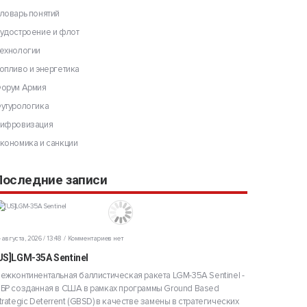
ловарь понятий
удостроение и флот
ехнологии
опливо и энергетика
орум Армия
утурологика
ифровизация
кономика и санкции
Последние записи
 августа, 2026 / 13:48
Комментариев нет
US]LGM-35A Sentinel
ежконтинентальная баллистическая ракета LGM-35A Sentinel -
БР созданная в США в рамках программы Ground Based
trategic Deterrent (GBSD) в качестве замены в стратегических