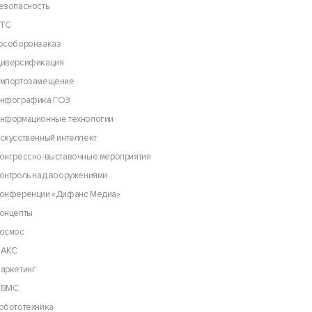
езопасность
ТС
особоронзаказ
иверсификация
мпортозамещение
нфографика ГОЗ
нформационные технологии
скусственный интеллект
онгрессно-выставочные мероприятия
онтроль над вооружениями
онференции «Дифанс Медиа»
онцепты
осмос
АКС
аркетинг
ВМС
обототехника