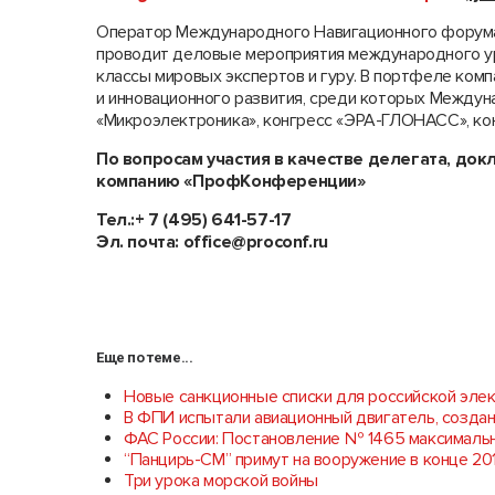
Оператор Международного Навигационного форум
проводит деловые мероприятия международного уро
классы мировых экспертов и гуру. В портфеле комп
и инновационного развития, среди которых Между
«Микроэлектроника», конгресс «ЭРА-ГЛОНАСС», кон
По вопросам участия в качестве делегата, док
компанию «ПрофКонференции»
Тел.:+ 7 (495) 641-57-17
Эл. почта:
office@proconf.ru
Еще по теме...
Новые санкционные списки для российской эле
В ФПИ испытали авиационный двигатель, созда
ФАС России: Постановление № 1465 максималь
“Панцирь-СМ” примут на вооружение в конце 20
Три урока морской войны