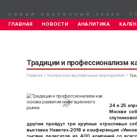
НОВЫЙ ОБОРОННЫЙ ЗАКАЗ. С
ГЛАВНАЯ
НОВОСТИ
АНАЛИТИКА
КАЛЕН
Традиции и профессионализм ка
Главная
Конгрессно-выставочные мероприятия
Тра
24 и 25 апр
Москве соб
спутниково
другим пройдут три крупных отраслевых со
выставка Навитех-2018 и конференция «Умное
тысячи делегатов из 400 компаний со всег