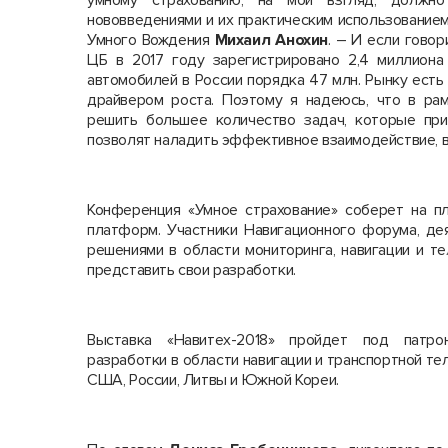
умному страхованию, на мой взгляд, должн
нововведениями и их практическим использование
Умного Вождения
Михаил Анохин
. – И если говор
ЦБ в 2017 году зарегистрировано 2,4 миллиона
автомобилей в России порядка 47 млн. Рынку есть 
драйвером роста. Поэтому я надеюсь, что в ра
решить большее количество задач, которые при
позволят наладить эффективное взаимодействие, в
Конференция «Умное страхование» соберет на п
платформ. Участники Навигационного форума, де
решениями в области мониторинга, навигации и т
представить свои разработки.
Выставка «Навитех-2018» пройдет под патро
разработки в области навигации и транспортной те
США, России, Литвы и Южной Кореи.