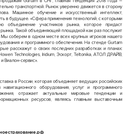
 продажам Gurtam в СНГ, главная тенденция 2018 года –
тельно транспортной. Рынок уверенно движется в сторону
ва. Машинное обучение и искусственный интеллект,
уть в будущее. «Сфера применения технологий, с которыми
о объединение участников рынка, которое придаст
 рынка. Такой объединяющей площадкой как раз послужит
 – Мы соберем в одном месте всех крупных игроков нашего
удования и программного обеспечения. На стенде Gurtam
орые расскажут о своих последних разработках и планах:
owen Technologies, Iridium, Эскорт, Teltonika, АТОЛ ДРАЙВ,
n и Виалон-сервис».
ставка в России, которая объединяет ведущих российских
 навигационного оборудования, услуг и программного
ложения, отражает актуальные мировые тенденции и
ормационных ресурсов, являясь главным выставочным
мноестрахование.рф