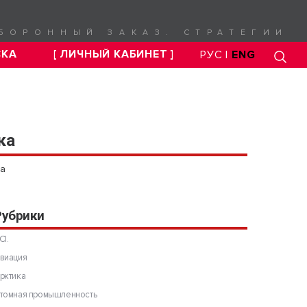
БОРОННЫЙ ЗАКАЗ. СТРАТЕГИИ
СКА
[ ЛИЧНЫЙ КАБИНЕТ ]
РУС |
ENG
ка
ка
Рубрики
CI.
виация
рктика
томная промышленность