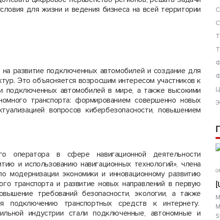
условия для жизни и ведения бизнеса на всей территории
С
С
Т
Т
Ф
т на развитие подключенных автомобилей и создание для
Ф
тур. Это объясняется возросшим интересом участников к
и подключенных автомобилей в мире, а также высокими
Ц
номного транспорта: формированием совершенно новых
Э
ктуализацией вопросов кибербезопасности, повышением
го оператора в сфере навигационной деятельности
тию и использованию навигационных технологий», члена
04
о модернизации экономики и инновационному развитию
ого транспорта и развитие новых направлений в первую
[
вышение требований безопасности, экологии, а также
М
ря подключению транспортных средств к интернету.
М
ильной индустрии стали подключенные, автономные и
S