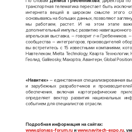
По словам
Дениса Гребенникова
, директора по
транспортная телематика перестает быть исключи
интернета вещей в широком смысле этого сло
основываясь на больших данных, позволяют заглян
мы работаем, растет. И на этом этапе важн
дополнительный импульс развитию навигационного
апрельская выставка, – говорит г-н Гребенников.
сообщества – интеграторов, производителей обор
вы встретитесь с 15 известными компаниями, кот
Навтелеком, Mielta Technology, Кварта Технологии, H
Геолид, Galileosky, Maxoptra, Авантерн, Global Positio
«Навитех»
– единственная специализированная вы
и зарубежных разработчиков и производителей
обеспечения, включая картографические при
определяет вектор развития национальных инф
событием для специалистов отрасли.
Подробная информация на сайтах:
www.glonass-forum.ru
и
www.navitech-expo.ru
, у