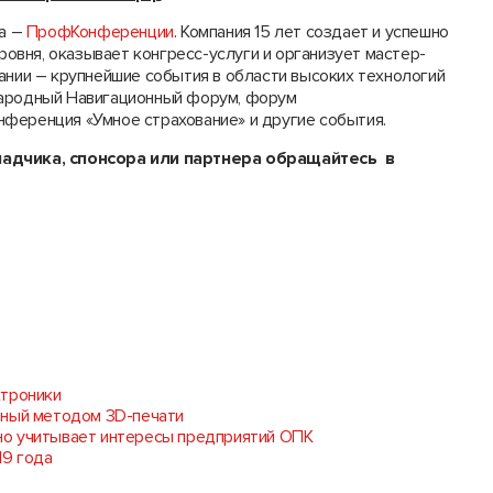
а –
ПрофКонференции
. Компания 15 лет создает и успешно
вня, оказывает конгресс-услуги и организует мастер-
ании – крупнейшие события в области высоких технологий
народный Навигационный форум, форум
ференция «Умное страхование» и другие события.
ладчика, спонсора или партнера обращайтесь в
ктроники
нный методом 3D-печати
но учитывает интересы предприятий ОПК
19 года