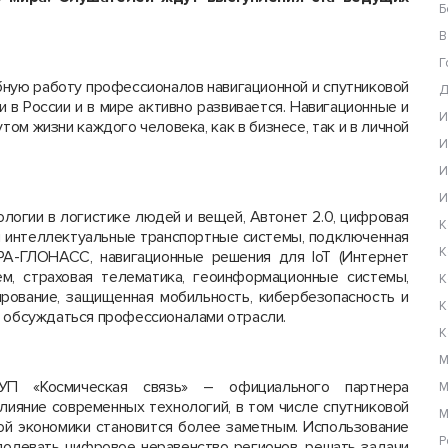
Б
В
Г
ную работу профессионалов навигационной и спутниковой
Д
и в России и в мире активно развивается. Навигационные и
И
ом жизни каждого человека, как в бизнесе, так и в личной
И
И
И
логии в логистике людей и вещей, Автонет 2.0, цифровая
К
и интеллектуальные транспортные системы, подключенная
К
РА-ГЛОНАСС, навигационные решения для IoT (Интернет
м, страховая телематика, геоинформационные системы,
К
ирование, защищенная мобильность, кибербезопасность и
К
о обсуждаться профессионалами отрасли.
К
М
П «Космическая связь» – официального партнера
М
лияние современных технологий, в том числе спутниковой
М
кой экономики становится более заметным. Использование
Р
долевать цифровое неравенство регионов, решать задачи