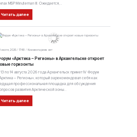
илах МБР Minuteman III. Ожидается,...
Читать далее
 июля, 2026 / 17:48
Комментариев нет
орум «Арктика – Регионы» в Архангельске откроет
овые горизонты
 13 по 14 августа 2026 года Архангельск примет IV Форум
Арктика – Регионы», который зарекомендовал себя как
едущая профессиональная площадка для обсуждения
опросов развития Арктической зоны...
Читать далее