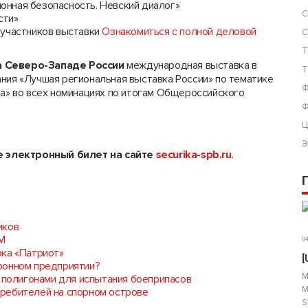
нная безопасность. Невский диалог»
С
сти»
-участников выставки
Ознакомиться с полной деловой
С
Т
а Северо-Западе России
международная выставка в
Т
ния «Лучшая региональная выставка России» по тематике
Ф
да» во всех номинациях по итогам Общероссийского
Ф
Ц
Э
 электронный билет на сайте
securika
-
spb
.
ru
.
иков
SM
04
рка «Патриот»
[
ронном предприятии?
М
я полигонами для испытания боеприпасов
М
ребителей на спорном острове
S