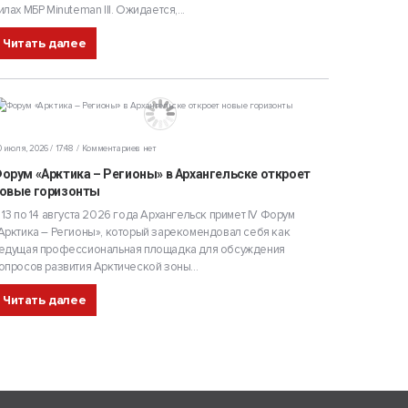
илах МБР Minuteman III. Ожидается,...
Читать далее
 июля, 2026 / 17:48
Комментариев нет
орум «Арктика – Регионы» в Архангельске откроет
овые горизонты
 13 по 14 августа 2026 года Архангельск примет IV Форум
Арктика – Регионы», который зарекомендовал себя как
едущая профессиональная площадка для обсуждения
опросов развития Арктической зоны...
Читать далее