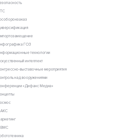
езопасность
ТС
особоронзаказ
иверсификация
мпортозамещение
нфографика ГОЗ
нформационные технологии
скусственный интеллект
онгрессно-выставочные мероприятия
онтроль над вооружениями
онференции «Дифанс Медиа»
онцепты
осмос
АКС
аркетинг
ВМС
обототехника