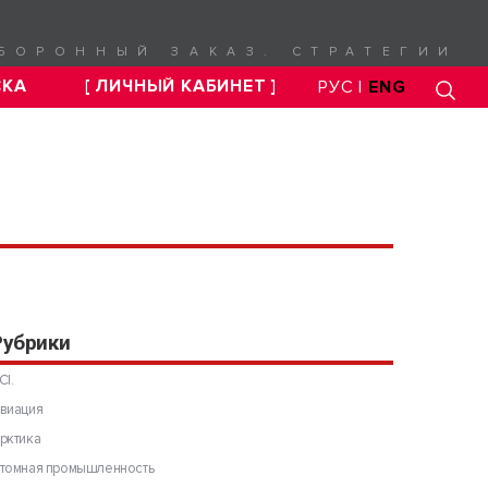
БОРОННЫЙ ЗАКАЗ. СТРАТЕГИИ
СКА
[ ЛИЧНЫЙ КАБИНЕТ ]
РУС |
ENG
Рубрики
CI.
виация
рктика
томная промышленность