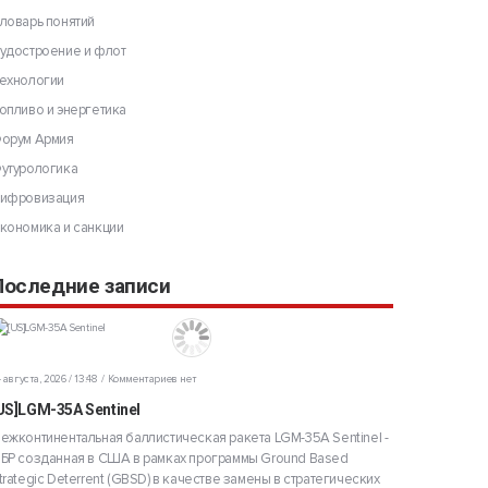
ловарь понятий
удостроение и флот
ехнологии
опливо и энергетика
орум Армия
утурологика
ифровизация
кономика и санкции
Последние записи
 августа, 2026 / 13:48
Комментариев нет
US]LGM-35A Sentinel
ежконтинентальная баллистическая ракета LGM-35A Sentinel -
БР созданная в США в рамках программы Ground Based
trategic Deterrent (GBSD) в качестве замены в стратегических