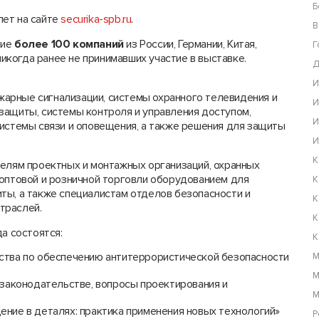
Б
лет на сайте
securika-spb.ru
.
В
тие
б
олее 100 компаний
из России, Германии, Китая,
Г
никогда ранее не принимавших участие в выставке.
Д
И
жарные сигнализации, системы охранного телевидения и
И
защиты, системы контроля и управления доступом,
И
системы связи и оповещения, а также решения для защиты
И
К
елям проектных и монтажных организаций, охранных
 оптовой и розничной торговли оборудованием для
К
ты, а также специалистам отделов безопасности и
К
траслей.
К
а состоятся:
К
тва по обеспечению антитеррористической безопасности
М
М
законодательстве, вопросы проектирования и
М
ние в деталях: практика применения новых технологий»
Р