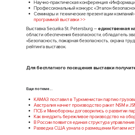
Научно-практическая конференция «Информацио
Профессиональный конкурс «Эталон безопасно
Семинары и технические презентации компаний
программой выставки >>
Выставка Securika St. Petersburg –
единственная н
области обеспечения безопасности, обладатель зва
«Безопасность, пожарная безопасность, охрана тру
рейтинга выставок.
Для бесплатного посещения выставки получите
Еще по теме...
КАМАЗ поставил в Туркменистан партию грузов
Австралия начнет производство ракет NSM и J
ПСБ и Минобороны договорились о развитии па
Как внедрить бережливое производство на обо
В России появится единая структура управлени
Разведка США узнала о размещении Китаем ист