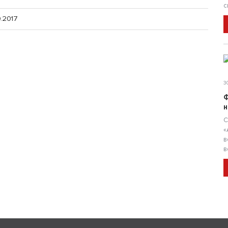
с
0.2017
30
Ф
н
С
«
в
в