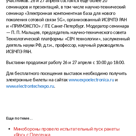
участников. 26 и 27 апреля состоятся еще более 20
семинаров и презентаций, в том числе научно-технический
семинар «Электронная компонентная база для нового
поколения сотовой связи 5G», организованный ИСВЧПЭ РАН
и «ПРИМЭКСПО» / ITE Санкт-Петербург. Модератор семинара
— П. П. Мальцев, председатель научно-технического совета
Технологической платформы «СВЧ технологии», заслуженный
деятель науки РФ, д.т.н., профессор, научный руководитель
ИСВЧПЭ РАН.
Выставки продолжат работу 26 и 27 апреля с 10:00 до 18:00.
Для бесплатного посещения выставок необходимо получить
электронные билеты на сайтах
www.expoelectronica.ru
и
www.electrontechexpo.ru
.
Еще по теме...
Минобороны провело испытательный пуск ракеты
«Ярс» с Плесецка