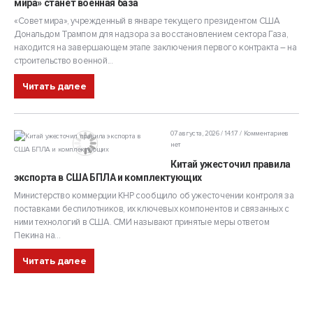
мира» станет военная база
«Совет мира», учрежденный в январе текущего президентом США
Дональдом Трампом для надзора за восстановлением сектора Газа,
находится на завершающем этапе заключения первого контракта – на
строительство военной...
Читать далее
07 августа, 2026 / 14:17
Комментариев
нет
Китай ужесточил правила
экспорта в США БПЛА и комплектующих
Министерство коммерции КНР сообщило об ужесточении контроля за
поставками беспилотников, их ключевых компонентов и связанных с
ними технологий в США. СМИ называют принятые меры ответом
Пекина на...
Читать далее