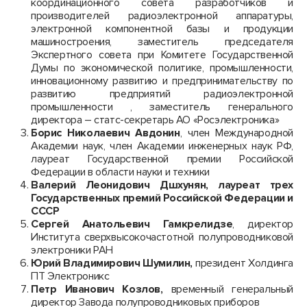
координационного совета разработчиков и
производителей радиоэлектронной аппаратуры,
электронной компонентной базы и продукции
машиностроения, заместитель председателя
Экспертного совета при Комитете Государственной
Думы по экономической политике, промышленности,
инновационному развитию и предпринимательству по
развитию предприятий радиоэлектронной
промышленности , заместитель генерального
директора – статс-секретарь АО «Росэлектроника»
Борис Николаевич Авдонин
, член Международной
Академии наук, член Академии инженерных наук РФ,
лауреат Государственной премии Российской
Федерации в области науки и техники
В
алерий Леонидович Дшхунян,
лауреат трех
Государственных премий Российской Федерации и
СССР
Сергей Анатольевич Гамкрелидзе
, директор
Института сверхвысокочастотной полупроводниковой
электроники РАН
Юрий Владимирович Шумилин,
президент Холдинга
ПТ Электроникс
Петр Иванович Козлов,
временный генеральный
директор Завода полупроводниковых приборов