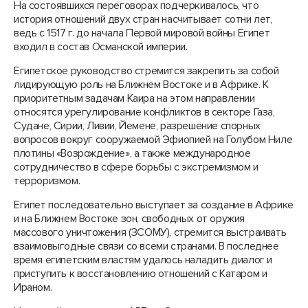
На состоявшихся переговорах подчеркивалось, что
история отношений двух стран насчитывает сотни лет,
ведь с 1517 г. до начала Первой мировой войны Египет
входил в состав Османской империи.
Египетское руководство стремится закрепить за собой
лидирующую роль на Ближнем Востоке и в Африке. К
приоритетным задачам Каира на этом направлении
относятся урегулирование конфликтов в секторе Газа,
Судане, Сирии, Ливии, Йемене, разрешение спорных
вопросов вокруг сооружаемой Эфиопией на Голубом Ниле
плотины «Возрождение», а также международное
сотрудничество в сфере борьбы с экстремизмом и
терроризмом.
Египет последовательно выступает за создание в Африке
и на Ближнем Востоке зон, свободных от оружия
массового уничтожения (ЗСОМУ), стремится выстраивать
взаимовыгодные связи со всеми странами. В последнее
время египетским властям удалось наладить диалог и
приступить к восстановлению отношений с Катаром и
Ираном.