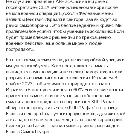
Не случайно президент АРЕ ас-Сиси на встрече с
госсекретарем США Энтони Блинкеном вскоре после
начала военной операции ЦАХАЛ «Железные мечи»
заявил: «Действия Израиля в секторе Газа выходят за
рамки самообороны… Это беспрецедентный кризис. Мы
прилагаем все усилия, чтобы уменьшить эскалацию. Если
будет промедление с решениями по прекращению
военных действий, еще больше мирных людей
пострадают».
В то же время, несмотря на давление «арабской улицы» и
мусульманской уммы, Каир продолжает занимать
выжидательную позицию и не спешит замораживать или
разрывать взаимовыгодные отношения с Израилем. В
ноябре 2023 г. объем импорта природного газа из
Израиля в Египет увеличился на 60%. Египетские власти
принимают самое активное участие в обеспечении
гуманитарного коридора на пограничном КПП Рафах.
«Каир готов пропустить через КПП "Рафах" на границе
Египта и сектора Газа гуманитарную помощь для жителей
анклава, но не намерен размещать на своей территории
беженцев из Газы», – заявил министр иностранных дел
Египта Самех Шукри.