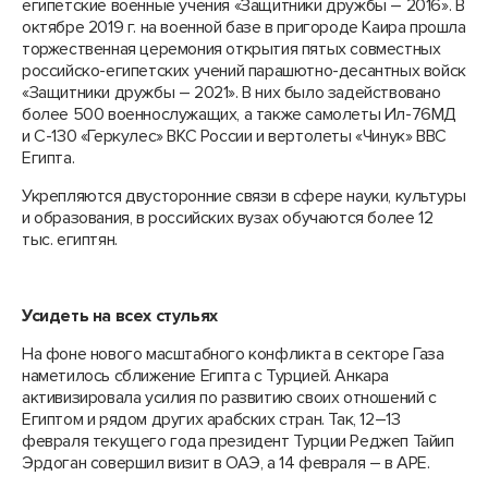
египетские военные учения «Защитники дружбы – 2016». В
октябре 2019 г. на военной базе в пригороде Каира прошла
торжественная церемония открытия пятых совместных
российско-египетских учений парашютно-десантных войск
«Защитники дружбы – 2021». В них было задействовано
более 500 военнослужащих, а также самолеты Ил-76МД
и С-130 «Геркулес» ВКС России и вертолеты «Чинук» ВВС
Египта.
Укрепляются двусторонние связи в сфере науки, культуры
и образования, в российских вузах обучаются более 12
тыс. египтян.
Усидеть на всех стульях
На фоне нового масштабного конфликта в секторе Газа
наметилось сближение Египта с Турцией. Анкара
активизировала усилия по развитию своих отношений с
Египтом и рядом других арабских стран. Так, 12–13
февраля текущего года президент Турции Реджеп Тайип
Эрдоган совершил визит в ОАЭ, а 14 февраля – в АРЕ.