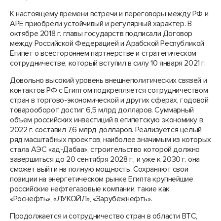
К настоящему времени встречи и переговоры между РФ и
АРЕ приобрели устойчивый и регулярный характер. В
октябре 2018 г. главы государств подписали Договор
между Российской Федерацией и Арабской Республикой
Египет о всестороннем партнерстве и стратегическом
сотрудничестве, который вступил в силу 10 января 2021 г.
Довольно высокий уровень внешнеполитических связей и
контактов РФ с Египтом подкрепляется сотрудничеством
стран в торгово-экономической и других сферах, годовой
товарооборот достиг 6,5 млрд долларов. Суммарный
объем российских инвестиций в египетскую экономику в
2022 г. составил 7,6 млрд долларов. Реализуется целый
ряд масштабных проектов, наиболее значимым из которых
стала АЭС «ад-Дабаа», строительство которой должно
завершиться до 20 сентября 2028 г., и уже к 2030 г. она
сможет выйти на полную мощность. Сохраняют свои
позиции на энергетическом рынке Египта крупнейшие
российские нефтегазовые компании, такие как
«Роснефть», «ЛУКОЙЛ», «Зарубежнефть».
Продолжается и сотрудничество стран в области ВТС,