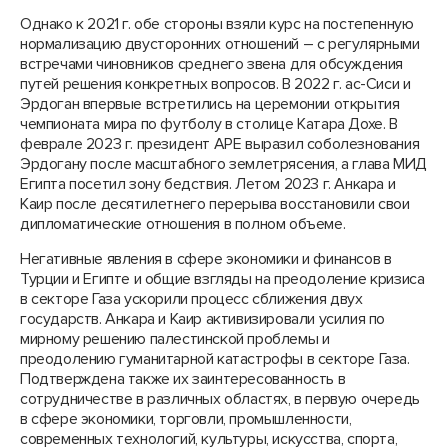
Однако к 2021 г. обе стороны взяли курс на постепенную
нормализацию двусторонних отношений – с регулярными
встречами чиновников среднего звена для обсуждения
путей решения конкретных вопросов. В 2022 г. ас-Сиси и
Эрдоган впервые встретились на церемонии открытия
чемпионата мира по футболу в столице Катара Дохе. В
феврале 2023 г. президент АРЕ выразил соболезнования
Эрдогану после масштабного землетрясения, а глава МИД
Египта посетил зону бедствия. Летом 2023 г. Анкара и
Каир после десятилетнего перерыва восстановили свои
дипломатические отношения в полном объеме.
Негативные явления в сфере экономики и финансов в
Турции и Египте и общие взгляды на преодоление кризиса
в секторе Газа ускорили процесс сближения двух
государств. Анкара и Каир активизировали усилия по
мирному решению палестинской проблемы и
преодолению гуманитарной катастрофы в секторе Газа.
Подтверждена также их заинтересованность в
сотрудничестве в различных областях, в первую очередь
в сфере экономики, торговли, промышленности,
современных технологий, культуры, искусства, спорта,