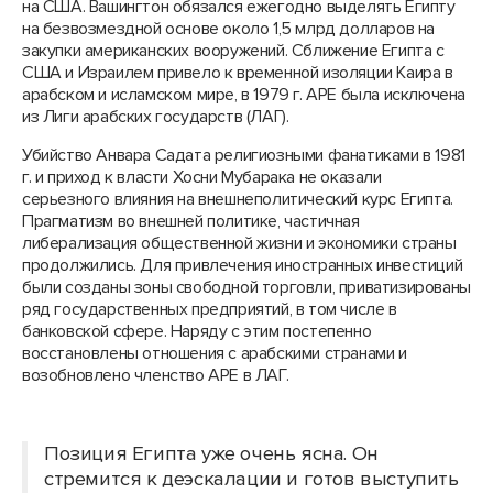
на США. Вашингтон обязался ежегодно выделять Египту
на безвозмездной основе около 1,5 млрд долларов на
закупки американских вооружений. Сближение Египта с
США и Израилем привело к временной изоляции Каира в
арабском и исламском мире, в 1979 г. АРЕ была исключена
из Лиги арабских государств (ЛАГ).
Убийство Анвара Садата религиозными фанатиками в 1981
г. и приход к власти Хосни Мубарака не оказали
серьезного влияния на внешнеполитический курс Египта.
Прагматизм во внешней политике, частичная
либерализация общественной жизни и экономики страны
продолжились. Для привлечения иностранных инвестиций
были созданы зоны свободной торговли, приватизированы
ряд государственных предприятий, в том числе в
банковской сфере. Наряду с этим постепенно
восстановлены отношения с арабскими странами и
возобновлено членство АРЕ в ЛАГ.
Позиция Египта уже очень ясна. Он
стремится к деэскалации и готов выступить