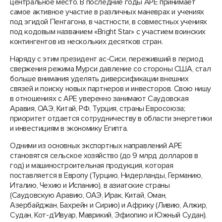
центральное место. В последние годы АРЕ принимает
самое активное участие в различных маневрах и учениях
под эгидой Пентагона, в частности, в совместных учениях
под кодовым названием «Bright Star» с участием воинских
контингентов из нескольких десятков стран.
Наряду с этим президент ас-Сиси, переживший в период
свержения режима Мурси давление со стороны США, стал
больше внимания уделять диверсификации внешних
связей и поиску новых партнеров и инвесторов. Свою нишу
в отношениях с АРЕ уверенно занимают Саудовская
Аравия, ОАЭ, Китай, РФ, Турция, страны Евросоюза;
приоритет отдается сотрудничеству в области энергетики
и инвестициям в экономику Египта.
Одними из основных экспортных направлений АРЕ
становятся сельское хозяйство (до 9 млрд долларов в
год) и машиностроительная продукция, которая
поставляется в Европу (Турцию, Нидерланды, Германию,
Италию, Чехию и Испанию), в азиатские страны
(Саудовскую Аравию, ОАЭ, Ирак, Китай, Оман,
Азербайджан, Бахрейн и Сирию) и Африку (Ливию, Алжир,
Судан, Кот-д'Ивуар, Маврикий, Эфиопию и Южный Судан).