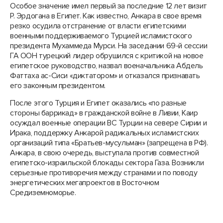
Особое значение имел первый за последние 12 лет визит
Р. Эрдогана в Египет. Как известно, Анкара в свое время
резко осудила отстранение от власти египетскими
военными поддерживаемого Турцией исламистского
президента Мухаммеда Мурси. На заседании 69-й сессии
ГА ООН турецкий лидер обрушился с критикой на новое
египетское руководство, назвал военачальника Абдель
Фаттаха ас-Сиси «диктатором» и отказался признавать
его законным президентом.
После этого Турция и Египет оказались «по разные
стороны баррикад» в гражданской войне в Ливии, Каир
осуждал военные операции ВС Турции на севере Сирии и
Ирака, поддержку Анкарой радикальных исламистских
организаций типа «Братьев-мусульман» (запрещена в РФ).
Анкара, в свою очередь, выступала против совместной
египетско-израильской блокады сектора Газа. Возникли
серьезные противоречия между странами и по поводу
энергетических мегапроектов в Восточном
Средиземноморье.