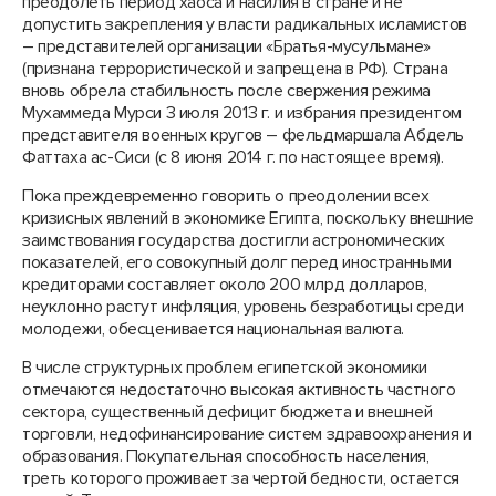
преодолеть период хаоса и насилия в стране и не
допустить закрепления у власти радикальных исламистов
– представителей организации «Братья-мусульмане»
(признана террористической и запрещена в РФ). Страна
вновь обрела стабильность после свержения режима
Мухаммеда Мурси 3 июля 2013 г. и избрания президентом
представителя военных кругов – фельдмаршала Абдель
Фаттаха ас-Сиси (с 8 июня 2014 г. по настоящее время).
Пока преждевременно говорить о преодолении всех
кризисных явлений в экономике Египта, поскольку внешние
заимствования государства достигли астрономических
показателей, его совокупный долг перед иностранными
кредиторами составляет около 200 млрд долларов,
неуклонно растут инфляция, уровень безработицы среди
молодежи, обесценивается национальная валюта.
В числе структурных проблем египетской экономики
отмечаются недостаточно высокая активность частного
сектора, существенный дефицит бюджета и внешней
торговли, недофинансирование систем здравоохранения и
образования. Покупательная способность населения,
треть которого проживает за чертой бедности, остается