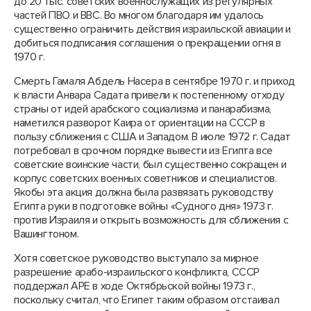
до 20 тыс. советских военнослужащих из регулярных
частей ПВО и ВВС. Во многом благодаря им удалось
существенно ограничить действия израильской авиации и
добиться подписания соглашения о прекращении огня в
1970 г.
Смерть Гамаля Абдель Насера в сентябре 1970 г. и приход
к власти Анвара Садата привели к постепенному отходу
страны от идей арабского социализма и панарабизма,
наметился разворот Каира от ориентации на СССР в
пользу сближения с США и Западом. В июле 1972 г. Садат
потребовал в срочном порядке вывести из Египта все
советские воинские части, был существенно сокращен и
корпус советских военных советников и специалистов.
Якобы эта акция должна была развязать руководству
Египта руки в подготовке войны «Судного дня» 1973 г.
против Израиля и открыть возможность для сближения с
Вашингтоном.
Хотя советское руководство выступало за мирное
разрешение арабо-израильского конфликта, СССР
поддержал АРЕ в ходе Октябрьской войны 1973 г.,
поскольку считал, что Египет таким образом отстаивал