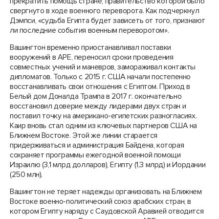
прекратить помощь стране, правительство которой было
свергнуто в ходе военного переворота. Как подчеркнул
Дэмпси, «судьба Египта будет зависеть от того, признают
ли последние события военным переворотом».
Вашингтон временно приостанавливал поставки
вооружений в АРЕ, переносил сроки проведения
совместных учений и маневров, замораживал контакты
дипломатов. Только с 2015 г. США начали постепенно
восстанавливать свои отношения с Египтом. Приход в
Белый дом Доналда Трампа в 2017 г. окончательно
восстановил доверие между лидерами двух стран и
поставил точку на американо-египетских разногласиях.
Каир вновь стал одним из ключевых партнеров США на
Ближнем Востоке. Этой же линии старается
придерживаться и администрация Байдена, которая
сохраняет программы ежегодной военной помощи
Израилю (3,1 млрд долларов), Египту (1,3 млрд) и Иордании
(250 млн).
Вашингтон не теряет надежды организовать на Ближнем
Востоке военно-политический союз арабских стран, в
котором Египту наряду с Саудовской Аравией отводится