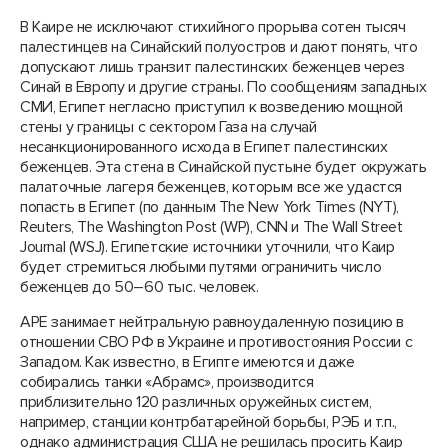
В Каире не исключают стихийного прорыва сотен тысяч
палестинцев на Синайский полуостров и дают понять, что
допускают лишь транзит палестинских беженцев через
Синай в Европу и другие страны. По сообщениям западных
СМИ, Египет негласно приступил к возведению мощной
стены у границы с сектором Газа на случай
несанкционированного исхода в Египет палестинских
беженцев. Эта стена в Синайской пустыне будет окружать
палаточные лагеря беженцев, которым все же удастся
попасть в Египет (по данным The New York Times (NYT),
Reuters, The Washington Post (WP), CNN и The Wall Street
Journal (WSJ). Египетские источники уточнили, что Каир
будет стремиться любыми путями ограничить число
беженцев до 50–60 тыс. человек.
АРЕ занимает нейтральную равноудаленную позицию в
отношении СВО РФ в Украине и противостояния России с
Западом. Как известно, в Египте имеются и даже
собирались танки «Абрамс», производится
приблизительно 120 различных оружейных систем,
например, станции контрбатарейной борьбы, РЭБ и т.п.,
однако администрация США не решилась просить Каир