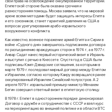
свои права на освобождение оккупированной территории.
Египетской стороне была оказана срочная и
разносторонняя помощь. Москва заявила, что на мировой
арене всеми методами будет защищать интересы Египта
и его союзников, станет гарантией давления на США в
вопросах урегулирования арабо-израильского
вооруженного конфликта.
Как известно, военное поражение армий Египта и Сирии в
войне «Судного дня» завершилось подписанием договора
по разъединению враждующих сторон в 1974 г., а в 1977 г.
Анвар Садат нанес первый исторический визит в Израиль
и выступил с речью в Кнессете. Спустя год в США были
подписаны Кэмп-Дэвидские соглашения, за которыми в
марте 1979 г. последовал мирный договор между Египтом
и Израилем, согласно которому Каиру возвращался ранее
оккупированный Израилем Синайский полуостров. А 2
апреля 1979 г. израильский премьер-министр Менахем
Бегин совершил ответный визит в египетскую столицу.
В 1978 г. Египет в одностороннем порядке денонсировал
Договор о дружбе и сотрудничестве с СССР и взял курс
на переориентацию во внешней политике и в области ВТС