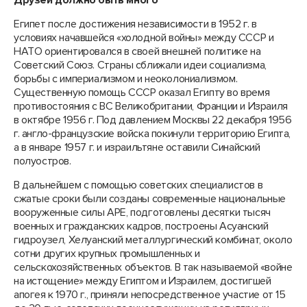
Друзей должно быть много
Египет после достижения независимости в 1952 г. в
условиях начавшейся «холодной войны» между СССР и
НАТО ориентировался в своей внешней политике на
Советский Союз. Страны сближали идеи социализма,
борьбы с империализмом и неоколониализмом.
Существенную помощь СССР оказал Египту во время
противостояния с ВС Великобритании, Франции и Израиля
в октябре 1956 г. Под давлением Москвы 22 декабря 1956
г. англо-французские войска покинули территорию Египта,
а в январе 1957 г. и израильтяне оставили Синайский
полуостров.
В дальнейшем с помощью советских специалистов в
сжатые сроки были созданы современные национальные
вооруженные силы АРЕ, подготовлены десятки тысяч
военных и гражданских кадров, построены Асуанский
гидроузел, Хелуанский металлургический комбинат, около
сотни других крупных промышленных и
сельскохозяйственных объектов. В так называемой «войне
на истощение» между Египтом и Израилем, достигшей
апогея к 1970 г., приняли непосредственное участие от 15