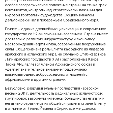
роль в региональной геополитике. Этому способствуют
особое географическое положение страны на стыке трех
континентов, контроль над стратегически важными для
мировой торговли и судоходства Суэцким каналом,
дельтой реки Нил и побережьем Средиземного моря.
Египет – одна из древнейших цивилизаций и современное
государство со 112-миллионным населением. Страна имеет
достаточно развитую инфраструктуру и экономику,
месторождения нефти и газа, современные вооруженные
силы. Общепризнана роль Египта как одного из лидеров
арабского и исламского мира, не случайно штаб-квартира
Лиги арабских государств (ЛАГ) расположена в Каире.
Также АРЕ является членом Африканского союза и
уделяет значительное внимание поддержанию
взаимовыгодных добрососедских отношений с
африканскими и другими странами.
Безусловно, разрушительные последствия «арабской
весны» 2011 г., деятельность радикальных исламистских
группировок затронули интересы большинства египтян и
негативно отразились на общей ситуации в стране. Египту,
в отличие от Ливии, Йемена и Сирии, все же удалось