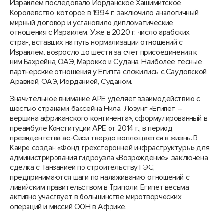
Израилем последовало Иорданское Хашимитское
Королевство, которое в 1994 г. заключило аналогичный
мирный договор и установило дипломатические
отношения с Израилем. Уже в 2020 г. число арабских
стран, вставших на путь нормализации отношений с
Израилем, возросло до шести за счет присоединения к
ним Бахрейна, ОАЭ, Марокко и Судана. Наиболее тесные
партнерские отношения у Египта сложились с Саудовской
Аравией, ОАЭ, Иорданией, Суданом.
Значительное внимание АРЕ уделяет взаимодействию с
шестью странами бассейна Нила. Лозунг «Египет –
вершина африканского континента», сформулированный в
преамбуле Конституции АРЕ от 2014 г., в период
президентства ас-Сиси твердо воплощается в жизнь. В
Каире создан «Фонд трехсторонней инфраструктуры» для
администрирования гидроузла «Возрождение», заключена
сделка с Танзанией по строительству ГЭС,
предпринимаются шаги по налаживанию отношений с
ливийским правительством в Триполи. Египет весьма
активно участвует в большинстве миротворческих
операций и миссий ООН в Африке.