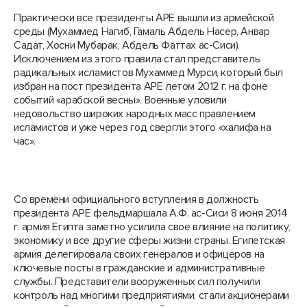
Практически все президенты АРЕ вышли из армейской
среды (Мухаммед Нагиб, Гамаль Абдель Насер, Анвар
Садат, Хосни Мубарак, Абдель Фаттах ас-Сиси).
Исключением из этого правила стал представитель
радикальных исламистов Мухаммед Мурси, который был
избран на пост президента АРЕ летом 2012 г. на фоне
событий «арабской весны». Военные уловили
недовольство широких народных масс правлением
исламистов и уже через год свергли этого «халифа на
час».
Со времени официального вступления в должность
президента АРЕ фельдмаршала А.Ф. ас-Сиси 8 июня 2014
г. армия Египта заметно усилила свое влияние на политику,
экономику и все другие сферы жизни страны. Египетская
армия делегировала своих генералов и офицеров на
ключевые посты в гражданские и административные
службы. Представители вооруженных сил получили
контроль над многими предприятиями, стали акционерами