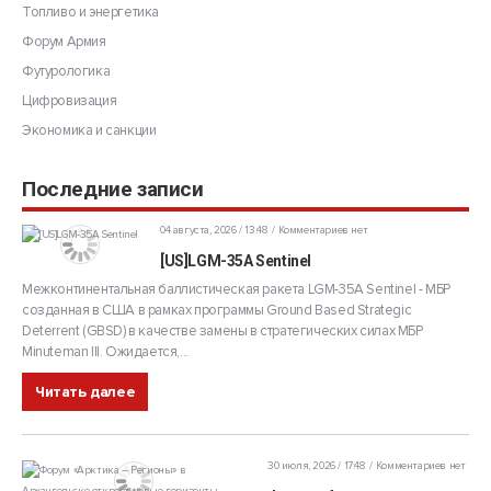
Топливо и энергетика
Форум Армия
Футурологика
Цифровизация
Экономика и санкции
Последние записи
04 августа, 2026 / 13:48
Комментариев нет
[US]LGM-35A Sentinel
Межконтинентальная баллистическая ракета LGM-35A Sentinel - МБР
созданная в США в рамках программы Ground Based Strategic
Deterrent (GBSD) в качестве замены в стратегических силах МБР
Minuteman III. Ожидается,...
Читать далее
30 июля, 2026 / 17:48
Комментариев нет