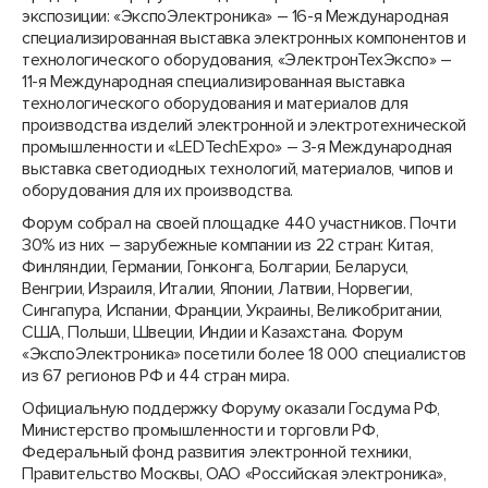
экспозиции: «Экспо­Электроника» – 16-я Международная
специализированная выставка электронных компонентов и
технологического оборудования, «ЭлектронТехЭкспо» –
11-я Международная специализированная выставка
технологического оборудования и материалов для
производства изделий электронной и электротехнической
промышленности и «LEDTechExpo» – 3-я Международная
выставка светодиодных тех­нологий, материалов, чипов и
оборудования для их производства.
Форум собрал на своей площадке 440 уча­стников. Почти
30% из них – зарубежные компании из 22 стран: Китая,
Финляндии, Германии, Гонконга, Болгарии, Беларуси,
Венгрии, Израиля, Италии, Японии, Латвии, Норвегии,
Сингапура, Испании, Франции, Украины, Великобритании,
США, Польши, Швеции, Индии и Казахстана. Форум
«ЭкспоЭлектроника» посетили более 18 000 специалистов
из 67 регионов РФ и 44 стран мира.
Официальную поддержку Форуму оказали Госдума РФ,
Министерство промышленности и торговли РФ,
Федеральный фонд развития электронной техники,
Правительство Москвы, ОАО «Российская электроника»,