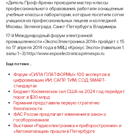
«Диполь Проф-Арена» проходили мастер-классы
профессионального образования, работали оснащённые
учебные классы и лаборатории, которые посетили сотни
учащихся из профессиональных лицеев и колледжей
Москвы, Зеленограда, Санкт-Петербурга, Владимира.
17-й Международный форум электронной
промышленности «ЭкспоЭлектроника 2014» пройдёт с 15
по 17 апреля 2014 года в МВЦ «Крокус Экспо» (павильон 1,
залы 1–3) http://www.expoelectronica.primexpo.ru
Еще по теме...
Форум «СИЛА ПЛАТФОРМЫ»: 100 экспертов в
цифровизации, ИИ, САПР, ТИМ, СОД, SMART-
стандартах
Бюджет Космических сил США на 2024 год перейдет
порог в $30 млрд
Германия представила первую стратегию
безопасности
ФАС России предлагает изменения в закон о
гособоронзаказе
Выставки «Радиоэлектроника и приборостроение» и
«Автоматизация» прошли в Петербурге