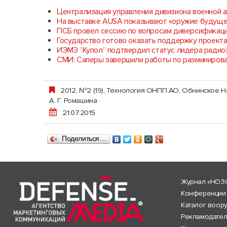
Централизация управления дивизиона военной 
На выставке AUSA показывают «оружие будуще
ПСБ провел сессию по вопросам диверсификац
Государство готово оказать поддержку проект
ИЭМЗ “Купол” подтвердил статус лидера ради
СМИ: Саперы завершили работы по разминиров
2012, №2 (19)
,
Технология ОНПП АО, Обнинское Н
А. Г. Ромашина
21.07.2015
Поделиться…
Журнал «НОЗ
Конференции
Каталог воор
Рекламодате