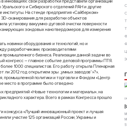
 в инновациях: свои разработки представили организации
С
зы Уральского и Сибирского отделений РАН и другие
ие институты. На стенде предприятия «Сайберком»
С
 3D-сканирования для разработки объектов
Т
ила установку вакуумно-дуговой очистки поверхности
Т
 сканирующих зондовых нанотвердомеров для измерения
Ф
ь новинки оборудования и техно­логий, но и
Ф
жду разработчиками, производителями
Ц
 промышленного бизнеса. Реализации данной задачи во
Э
й конгресс – главное событие деловой программы ПТЯ.
е более 1000 специалистов. Его работу открыла Пленарная
т ли 2012 год открытием эры „умных заводов“»?»,
я, промышленной политики и торговли и Фондом «Центр
ое место в программе было отведено
х предприятий «Новые технологии и материалы», на
рикладного характера. Всего в рамках Конгресса прошло
04
[
ги конкурса «Лучший инновационный проект и лучшая
М
иняли участие 125 организаций России, Украины и
М
S