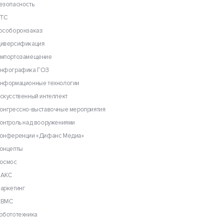
езопасность
ТС
особоронзаказ
иверсификация
мпортозамещение
нфографика ГОЗ
нформационные технологии
скусственный интеллект
онгрессно-выставочные мероприятия
онтроль над вооружениями
онференции «Дифанс Медиа»
онцепты
осмос
АКС
аркетинг
ВМС
обототехника