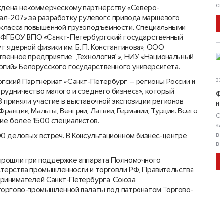
с
уждена некоммерческому партнёр­ству «Северо-
ал-207» за разработку рулевого привода маршевого
 класса повышенной грузоподъёмности. Специальными
: ФГБОУ ВПО «Санкт-Петербургский государственный
т ядерной физики им. Б. П. Константинова», ООО
венное предприятие „Технология“», НИУ «Националь­ный
ргий» Белорусского государственного университета.
гский Партнёриат «Санкт-Петербург – регионы России и
30
рудничество малого и среднего бизнеса», который
Ф
18 приняли участие в выставочной экспозиции регионов
н
Франции, Мальты, Венгрии, Латвии, Германии, Турции. Всего
С
тие более 1500 специалистов.
«
0 деловых встреч. В Консультационном бизнес-центре
в
в
прошли при поддержке аппарата Полномочного
терства промышлен­ности и торговли РФ, Правительства
принимателей Санкт-Петербурга, Союза
торгово-промышленной палаты под патронатом Торгово-