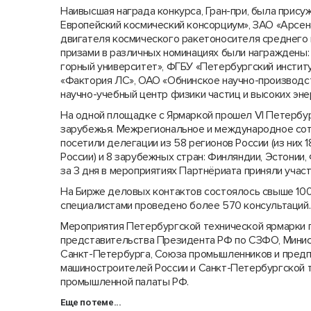
Наивысшая награда конкурса, Гран-при, была прис
Европейский космический консорциум», ЗАО «Арсен
двигателя космического ракетоносителя среднего
призами в различных номинациях были награждены
горный университет», ФГБУ «Петербургский институ
«Фактория ЛС», ОАО «Обнинское научно-производст
научно-учебный центр физики частиц и высоких эне
На одной площадке с Ярмаркой прошел VI Петербур
зарубежья. Межрегиональное и международное сот
посетили делегации из 58 регионов России (из них 
России) и 8 зарубежных стран: Финляндии, Эстонии, 
за 3 дня в мероприятиях Партнёриата приняли учас
На Бирже деловых контактов состоялось свыше 100
специалистами проведено более 570 консультаций.
Мероприятия Петербургской технической ярмарки 
представительства Президента РФ по СЗФО, Минис
Санкт-Пе­тербурга, Союза промышленников и пред­
машиностроителей России и Санкт-Петербургской 
промышленной палаты РФ.
Еще по теме...