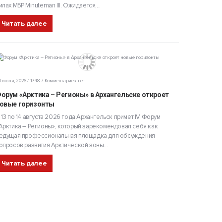
илах МБР Minuteman III. Ожидается,...
Читать далее
 июля, 2026 / 17:48
Комментариев нет
орум «Арктика – Регионы» в Архангельске откроет
овые горизонты
 13 по 14 августа 2026 года Архангельск примет IV Форум
Арктика – Регионы», который зарекомендовал себя как
едущая профессиональная площадка для обсуждения
опросов развития Арктической зоны...
Читать далее