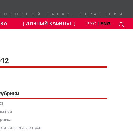
БОРОННЫЙ ЗАКАЗ. СТРАТЕГИИ
СКА
[ ЛИЧНЫЙ КАБИНЕТ ]
РУС |
ENG
012
Рубрики
CI.
виация
рктика
томная промышленность