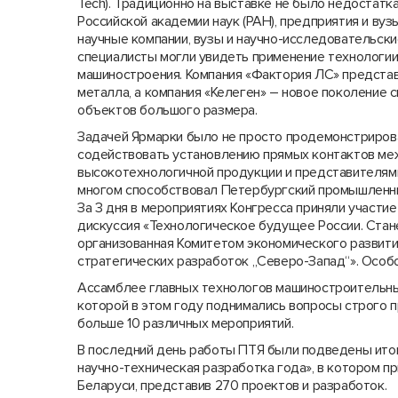
Tech). Традиционно на выставке не было недостатка
Российской академии наук (РАН), предприятия и ву
научные компании, вузы и научно-исследовательск
специалисты могли увидеть применение технологии
машиностроения. Компания «Фактория ЛС» представ
металла, а компания «Келеген» – новое поколение
объектов большого размера.
Задачей Ярмарки было не просто продемон­стрироват
содействовать установлению пря­мых контактов ме
высокотехнологичной продукции и представителями
многом способствовал Петербургский промышленны
За 3 дня в мероприятиях Конгресса приняли участи
дискуссия «Технологическое будущее России. Стане
организованная Комитетом экономического развити
стратегических разработок „Северо-Запад“». Особ
Ассамблее главных технологов машино­строительны
которой в этом году поднимались вопросы строго п
больше 10 различных мероприятий.
В последний день работы ПТЯ были подведе­ны ито
научно-техническая разработка года», в котором пр
Беларуси, представив 270 проектов и разработок.