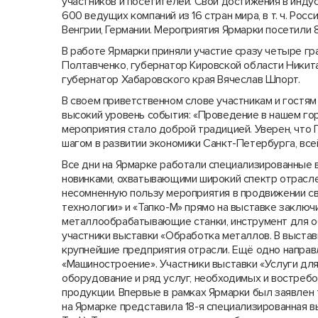
участников и посетителей. Свои достижения в инд
600 ведущих компаний из 16 стран мира, в т. ч. Рос
Венгрии, Германии. Мероприятия Ярмарки посетили 
В работе Ярмарки приняли участие сразу четыре гр
Полтавченко, губернатор Кировской области Никит
губернатор Хабаровского края Вячеслав Шпорт.
В своем приветственном слове участникам и гостям
высокий уровень события: «Проведение в нашем го
мероприятия стало доброй традицией. Уверен, что
шагом в развитии экономики Санкт-Петербурга, всей
Все дни на Ярмарке работали специализированные 
новинками, охватывающими широкий спектр отраслей
несомненную пользу мероприятия в продвижении св
технологии» и «Тапко-М» прямо на выставке заклю
металлообрабатывающие станки, инструмент для о
участники выставки «Обработка металлов. В выстав
крупнейшие предприятия отрасли. Ещё одно направ
«Машиностроение». Участники выставки «Услуги д
оборудование и ряд услуг, необходимых и востре
продукции. Впервые в рамках Ярмарки был заявлен
на Ярмарке представила 18-я специализированная вы