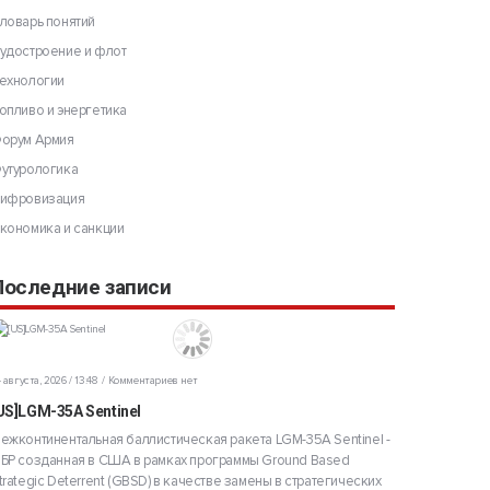
ловарь понятий
удостроение и флот
ехнологии
опливо и энергетика
орум Армия
утурологика
ифровизация
кономика и санкции
Последние записи
 августа, 2026 / 13:48
Комментариев нет
US]LGM-35A Sentinel
ежконтинентальная баллистическая ракета LGM-35A Sentinel -
БР созданная в США в рамках программы Ground Based
trategic Deterrent (GBSD) в качестве замены в стратегических