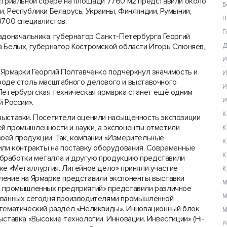
устриальной сфере на площади 7760 м2 представили около
Б
сии, Республики Беларусь, Украины, Финляндии, Румынии,
В
8700 специалистов.
Г
адоначальника: губернатор Санкт-Петербурга Георгий
а Белых, губернатор Костромской области Игорь Слюняев,
Д
И
 Ярмарки Георгий Полтавченко подчеркнул значимость и
И
роде столь масштабного делового и выставочного
И
 Петербургская техническая ярмарка станет ещё одним
И
 России».
К
выставки. Посетители оценили насыщенность экспозиции
 про­мышленности и науки, а экспоненты от­метили
К
оей продукции. Так, компании «Измерительные
К
чили контракты на поставку оборудования. Современные
К
бработки металла и другую продукцию представили
ке «Металлургия. Литейное дело» приняли участие
К
ление на Ярмарке представили экспоненты выставки
М
ля промышленных предприятий» представили различное
М
бованных сегодня производителями промышленной
 тематический раздел «Неликвиды». Инновационный блок
М
ставка «Высокие технологии. Инновации. Инвестиции» (Hi-
Р