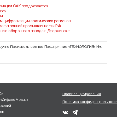
авиации ОАК продолжается
го»
ии
ам цифровизации арктических регионов
оэлектронной промышленности РФ
анию оборонного завода в Дзержинске
аучно-Производственное Предприятие «ТЕХНОЛОГИЯ» Им.
С»
Правила цитирования
 «Дифанс Медиа»
Политика конфиденциальност
ужений
лям