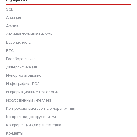
SCI.
Авиация
Арктика
Атомная промышленность
Безопасность
ВТС
Гособоронзаказ
Диверсификация
Импортозамещение
Инфографика ГОЗ
Информационные технологии
Искусственный интеллект
Конгрессно-выставочные мероприятия
Контроль над вооружениями
Конференции «Дифанс Медиа»
Концепты