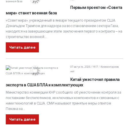
Первым проектом «Совета
мира» станет военная база
«Совет мира», учрежденный в январе текущего президентом США
Дональдом Трампом для надзора за восстановлением сектора Газа,
находится на завершающем этапе заключения первого контракта – на
строительство военной...
Читать далее
07 августа, 2026 / 14:17
Комментариев
нет
Китай ужесточил правила
экспорта в США БПЛА и комплектующих
Министерство коммерции КНР сообщило об ужесточении контроля за
поставками беспилотников, их ключевых компонентов и связанных с
ними технологий в США. СМИ называют принятые меры ответом
Пекина на...
Читать далее