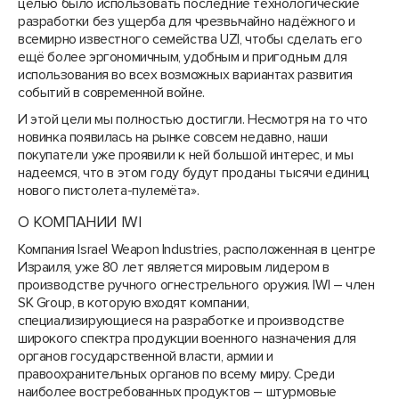
целью было использовать последние технологические
разработки без ущерба для чрезвычайно надёжного и
всемирно известного семейства UZI, чтобы сделать его
ещё более эргономичным, удобным и пригодным для
использования во всех возможных вариантах развития
событий в современной войне.
И этой цели мы полностью достигли. Несмотря на то что
новинка появилась на рынке совсем недавно, наши
покупатели уже проявили к ней большой интерес, и мы
надеемся, что в этом году будут проданы тысячи единиц
нового пистолета-пулемёта».
О КОМПАНИИ IWI
Компания Israel Weapon Industries, расположенная в центре
Израиля, уже 80 лет является мировым лидером в
производстве ручного огнестрельного оружия. IWI – член
SK Group, в которую входят компании,
специализирующиеся на разработке и производстве
широкого спектра продукции военного назначения для
органов государственной власти, армии и
правоохранительных органов по всему миру. Среди
наиболее востребованных продуктов – штурмовые