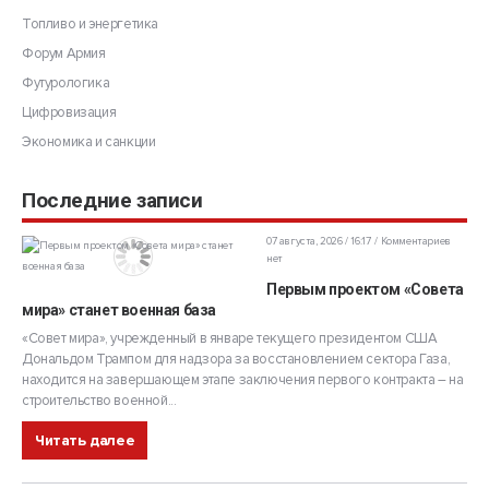
Топливо и энергетика
Форум Армия
Футурологика
Цифровизация
Экономика и санкции
Последние записи
07 августа, 2026 / 16:17
Комментариев
нет
Первым проектом «Совета
мира» станет военная база
«Совет мира», учрежденный в январе текущего президентом США
Дональдом Трампом для надзора за восстановлением сектора Газа,
находится на завершающем этапе заключения первого контракта – на
строительство военной...
Читать далее