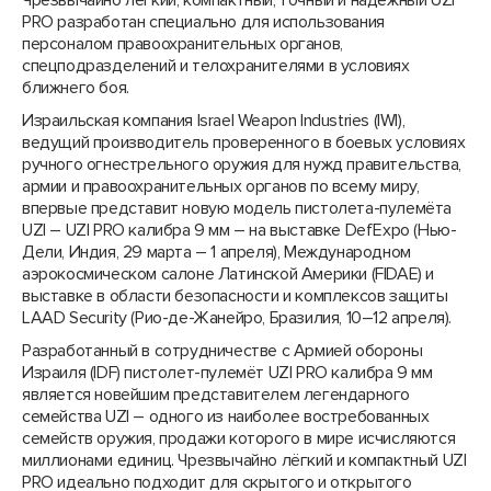
Чрезвычайно лёгкий, компактный, точный и надёжный UZI
PRO разработан специально для использования
персоналом правоохранительных органов,
спецподразделений и телохранителями в условиях
ближнего боя.
Израильская компания Israel Weapon Industries (IWI),
ведущий производитель проверенного в боевых условиях
ручного огнестрельного оружия для нужд правительства,
армии и правоохранительных органов по всему миру,
впервые представит новую модель пистолета-пулемёта
UZI – UZI PRO калибра 9 мм – на выставке DefExpo (Нью-
Дели, Индия, 29 марта – 1 апреля), Международном
аэрокосмическом салоне Латинской Америки (FIDAE) и
выставке в области безопасности и комплексов защиты
LAAD Security (Рио-де-Жанейро, Бразилия, 10–12 апреля).
Разработанный в сотрудничестве с Армией обороны
Израиля (IDF) пистолет-пулемёт UZI PRO калибра 9 мм
является новейшим представителем легендарного
семейства UZI – одного из наиболее востребованных
семейств оружия, продажи которого в мире исчисляются
миллионами единиц. Чрезвычайно лёгкий и компактный UZI
PRO идеально подходит для скрытого и открытого