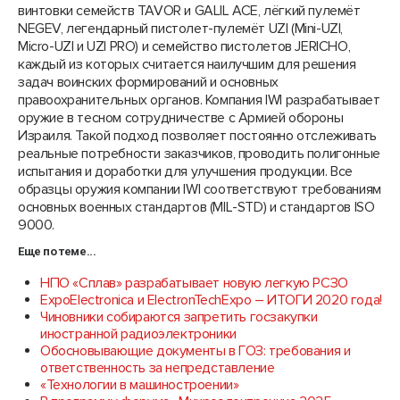
винтовки семейств TAVOR и GALIL ACE, лёгкий пулемёт
NEGEV, легендарный пистолет-пулемёт UZI (Mini-UZI,
Micro-UZI и UZI PRO) и семейство пистолетов JERICHO,
каждый из которых считается наилучшим для решения
задач воинских формирований и основных
правоохранительных органов. Компания IWI разрабатывает
оружие в тесном сотрудничестве с Армией обороны
Израиля. Такой подход позволяет постоянно отслеживать
реальные потребности заказчиков, проводить полигонные
испытания и доработки для улучшения продукции. Все
образцы оружия компании IWI соответствуют требованиям
основных военных стандартов (MIL-STD) и стандартов ISO
9000.
Еще по теме...
НПО «Сплав» разрабатывает новую легкую РСЗО
ExpoElectronica и ElectronTechExpo – ИТОГИ 2020 года!
Чиновники собираются запретить госзакупки
иностранной радиоэлектроники
Обосновывающие документы в ГОЗ: требования и
ответственность за непредставление
«Технологии в машиностроении»