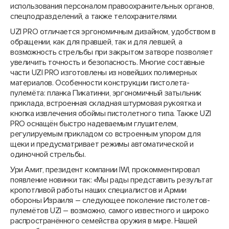
использования персоналом правоохранительных органов,
спецподразделений, а также телохранителями.
UZI PRO отличается эргономичным дизайном, удобством в
обращении, как для правшей, так и для левшей, а
возможность стрельбы при закрытом затворе позволяет
увеличить точность и безо­пасность. Многие составные
части UZI PRO изготовлены из новейших полимерных
материалов. Особенности конструкции пистолета-
пулемёта: планка Пикатинни, эргономичный затыльник
приклада, встроенная складная штурмовая рукоятка и
кнопка извлечения обоймы пистолетного типа. Также UZI
PRO оснащён быстро надеваемым глушителем,
регулируемым прикладом со встроенным упором для
щеки и предусматривает режимы автоматической и
одиночной стрельбы.
Ури Амит, президент компании IWI, прокомментировал
появление новинки так: «Мы рады представить результат
кропотливой работы наших специалистов и Армии
обороны Израиля – следующее поколение пистолетов-
пулемётов UZI – возможно, самого известного и широко
распространённого семейства оружия в мире. Нашей