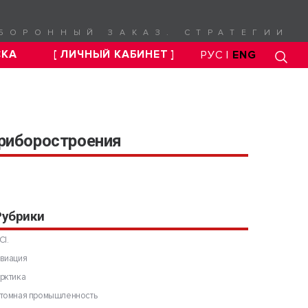
БОРОННЫЙ ЗАКАЗ. СТРАТЕГИИ
СКА
[ ЛИЧНЫЙ КАБИНЕТ ]
РУС |
ENG
приборостроения
я
Рубрики
CI.
виация
рктика
томная промышленность