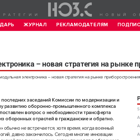
ТРАТЕГИИ
НОВЫЙ О
ДАРЬ
ЖУРНАЛ
РЕКЛАМОДАТЕЛЯМ
ПОДПИ
ктроника – новая стратегия на рынке 
модульная электроника – новая стратегия на рынке приборостроени
 последних заседаний Комиссии по модернизации и
му развитию оборонно-промышленного комплекса
S
 поставлен вопрос о необходимости трансферта
А
из оборонных отраслей в гражданские и обратно.
А
о» обычно не встречается, хотя время, когда военный
гий, давно закончилось. Сегодня многие инновации
А