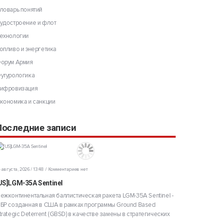
ловарь понятий
удостроение и флот
ехнологии
опливо и энергетика
орум Армия
утурологика
ифровизация
кономика и санкции
Последние записи
 августа, 2026 / 13:48
Комментариев нет
US]LGM-35A Sentinel
ежконтинентальная баллистическая ракета LGM-35A Sentinel -
БР созданная в США в рамках программы Ground Based
trategic Deterrent (GBSD) в качестве замены в стратегических