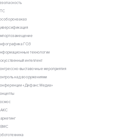
езопасность
ТС
особоронзаказ
иверсификация
мпортозамещение
нфографика ГОЗ
нформационные технологии
скусственный интеллект
онгрессно-выставочные мероприятия
онтроль над вооружениями
онференции «Дифанс Медиа»
онцепты
осмос
АКС
аркетинг
ВМС
обототехника