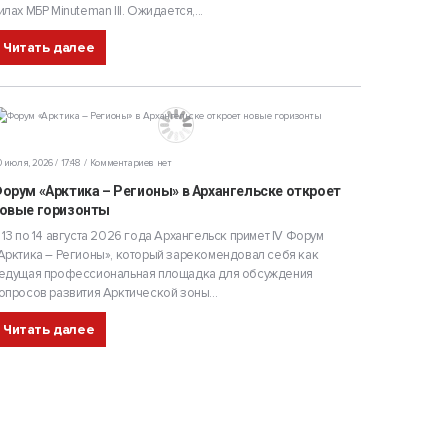
илах МБР Minuteman III. Ожидается,...
Читать далее
 июля, 2026 / 17:48
Комментариев нет
орум «Арктика – Регионы» в Архангельске откроет
овые горизонты
 13 по 14 августа 2026 года Архангельск примет IV Форум
Арктика – Регионы», который зарекомендовал себя как
едущая профессиональная площадка для обсуждения
опросов развития Арктической зоны...
Читать далее