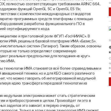
с
FDХ, полностью соответствующих требованиям ARINC 664,
оддержки функций OpenGL SC и OpenGL ES 1.1x;
ответствии с комплектом международных стандартов
аппаратно-программных средств платформы с помощью
оборудования; разработка функционального ПО в
цией сертифицируемого кода.
нициативе и при головной роли ФГУП «ГосНИИАС». В
логии ИМА решены в базовой платформе ИМА «Базис.5»,
30
числительных систем» (Таганрог). Таким образом, освоены
Ф
которые не только определяют современную
н
здают реальные предпосылки для попадания «в круг»
С
огию ИМА.
«
лы технологии ИМА становятся всё более справедливыми и
в
в
авиационной техники, но и для КБО самого различного
ачит, что можно говорить об интегрированной модульной
еализуя идею трансферта передовой технологии из
ая модульная электроника может стать стратегическим
ем и приборостроения в целом. Произойдет ли это в
х заделов это зависит, в первую очередь, от
 вопросов. Только в этом случае технология ИМЭ сможет