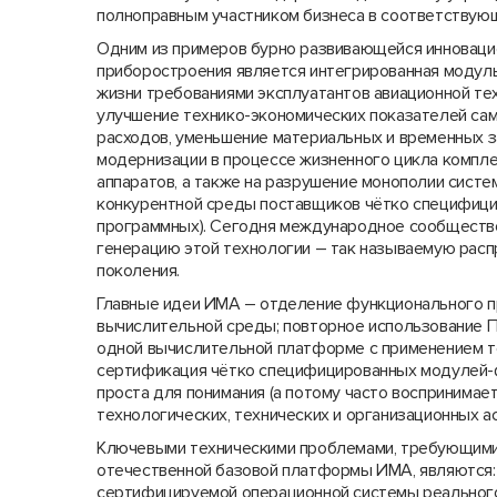
полноправным участником бизнеса в соответствую
Одним из примеров бурно развивающейся инноваци
приборостроения является интегрированная модульн
жизни требованиями эксплуатантов авиационной тех
улучшение технико-экономических показателей са
расходов, уменьшение материальных и временных з
модернизации в процессе жизненного цикла компле
аппаратов, а также на разрушение монополии сист
конкурентной среды поставщиков чётко специфици
программных). Сегодня международное сообществ
генерацию этой технологии – так называемую рас
поколения.
Главные идеи ИМА – отделение функционального пр
вычислительной среды; повторное использование П
одной вычислительной платформе с применением т
сертификация чётко специфицированных модулей-ф
проста для понимания (а потому часто воспринимает
технологических, технических и организационных а
Ключевыми техническими проблемами, требующими 
отечественной базовой платформы ИМА, являются:
сертифицируемой операционной системы реального