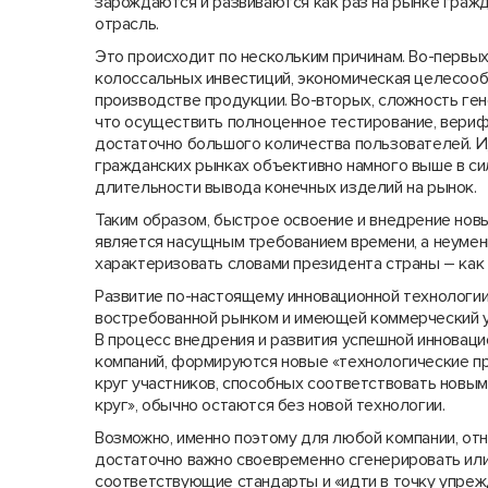
зарождаются и развиваются как раз на рынке гражд
отрасль.
Это происходит по нескольким причинам. Во-первых
колоссальных инвестиций, экономическая целесоо
производстве продукции. Во-вторых, сложность ген
что осуществить полноценное тестирование, вериф
достаточно большого количества пользователей. И,
гражданских рынках объективно намного выше в си
длительности вывода конечных изделий на рынок.
Таким образом, быстрое освоение и внедрение нов
является насущным требованием времени, а неуме
характеризовать словами президента страны – как
Развитие по-настоящему инновационной технологии (
востребованной рынком и имеющей коммерческий усп
В процесс внедрения и развития успешной инновац
компаний, формируются новые «технологические пр
круг участников, способных соответствовать новым 
круг», обычно остаются без новой технологии.
Возможно, именно поэтому для любой компании, отно
достаточно важно своевременно сгенерировать ил
соответствующие стандарты и «идти в точку упреж