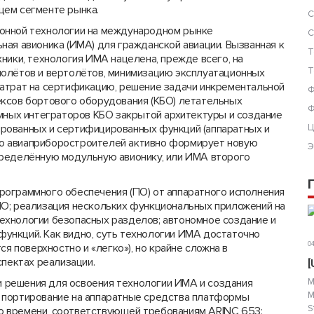
щем сегменте рынка.
С
онной технологии на международном рынке
С
ая авионика (ИМА) для гражданской авиации. Вызванная к
Т
ники, технология ИМА нацелена, прежде всего, на
Т
молётов и вертолётов, минимизацию эксплуатационных
атрат на сертификацию, решение задачи инкрементальной
Ф
ксов бортового оборудования (КБО) летательных
Ф
емных интеграторов КБО закрытой архитектуры и создание
рованных и сертифицированных функций (аппаратных и
Ц
о авиаприборостроителей активно формирует новую
Э
пределённую модульную авионику, или ИМА второго
ограммного обеспечения (ПО) от аппаратного исполнения
О; реализация нескольких функциональных приложений на
ехнологии безопасных разделов; автономное создание и
ункций. Как видно, суть технологии ИМА достаточно
04
ся поверхностно и «легко»), но крайне сложна в
спектах реализации.
[
решения для освоения технологии ИМА и создания
М
М
 портирование на аппаратные средства платформы
S
 времени, соответствующей требованиям ARINC 653;