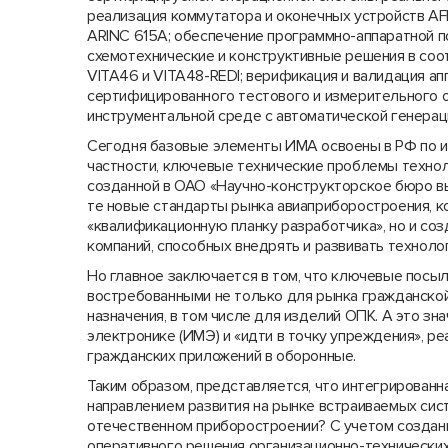
реализация коммутатора и оконечных устройств A
ARINC 615A; обеспечение программно-аппаратной п
схемотехнические и конструктивные решения в со
VITA46 и VITA48-REDI; верификация и валидация 
сертифицированного тестового и измерительного 
инструментальной среде с автоматической генера
Сегодня базовые элементы ИМА освоены в РФ по и
частности, ключевые технические проблемы техно
созданной в ОАО «Научно-конструкторское бюро вы
те новые стандарты рынка авиаприборостроения, 
«квалификационную планку разработчика», но и со
компаний, способных внедрять и развивать технол
Но главное заключается в том, что ключевые посы
востребованными не только для рынка гражданской 
назначения, в том числе для изделий ОПК. А это зн
электронике (ИМЭ) и «идти в точку упреждения», р
гражданских приложений в оборонные.
Таким образом, представляется, что интегрированн
направлением развития на рынке встраиваемых сист
отечественном приборостроении? С учетом созданны
оперативного решения организационно-технических