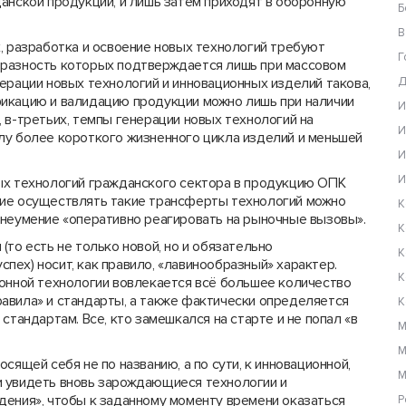
анской продукции, и лишь затем приходят в оборонную
Б
В
, разработка и освоение новых технологий требуют
Г
бразность которых подтверждается лишь при массовом
ерации новых технологий и инновационных изделий такова,
Д
икацию и валидацию продукции можно лишь при наличии
И
 в-третьих, темпы генерации новых технологий на
И
лу более короткого жизненного цикла изделий и меньшей
И
И
ых технологий гражданского сектора в продукцию ОПК
ние осуществлять такие трансферты технологий можно
К
 неумение «оперативно реагировать на рыночные вызовы».
К
то есть не только новой, но и обязательно
К
ех) носит, как правило, «лавинообразный» характер.
К
ионной технологии вовлекается всё большее количество
авила» и стандарты, а также фактически определяется
К
стандартам. Все, кто замешкался на старте и не попал «в
М
М
сящей себя не по названию, а по сути, к инновационной,
М
и увидеть вновь зарождающиеся технологии и
дения», чтобы к заданному моменту времени оказаться
Р