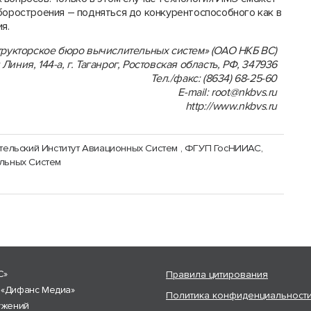
боростроения – подняться до конкурентоспособного как в
я.
рукторское бюро вычислительных систем» (ОАО НКБ ВС)
я Линия, 144-а, г. Таганрог, Ростовская область, РФ, 347936
Тел./факс: (8634) 68-25-60
E-mail: root@nkbvs.ru
http://www.nkbvs.ru
тельский Институт Авиационных Систем , ФГУП ГосНИИАС
,
ельных Систем
С»
Правила цитирования
 «Дифанс Медиа»
Политика конфиденциальност
ужений