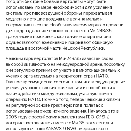
того, эти быстрые боевые вертолеты могут быть
использованы по мере необходимости для усиления
системы противовоздушной обороны, перехватывая
медленно летящие воздушные цели на малых и
сверхмалых высотах. Необычная миссия мирного времени
для подразделения чешских вертолетов Ми-24В/35 –
гражданские поисково-спасательные операции, они
осуществляются ежедневно и покрывают обширную
площадь в восточной части Чешской Республики.
Чешский парк вертолетов Ми-24В/35 известен своей
высокой активностью на международной арене, поскольку
они регулярно принимают участие в многонациональных
учениях, организуемых на территории стран НАТО.
Главное преимущество состоит в том, что международные
учения улучшают тактические навыки и способности к
взаимодействию между экипажами, участвующими в
операциях НАТО. Помимо того, теперь чешские экипажи
на регулярной основе практикуются в полетах с
использованием очков ночного видения. Началось это в
2005 году с российскими комплектами ГЕО-
ОНВ
-
1
,
которые поставлялись вместе с Ми-35, хотя сегодня
используются очки AN/AVS-9 NVG американского