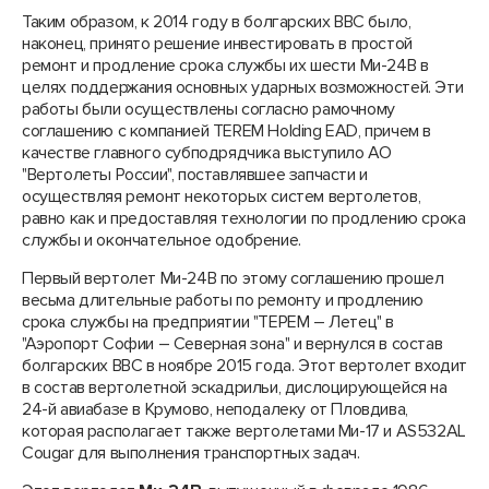
Таким образом, к 2014 году в болгарских ВВС было,
наконец, принято решение инвестировать в простой
ремонт и продление срока службы их шести Ми-24В в
целях поддержания основных ударных возможностей. Эти
работы были осуществлены согласно рамочному
соглашению с компанией TEREM Holding EAD, причем в
качестве главного субподрядчика выступило АО
"Вертолеты России", поставлявшее запчасти и
осуществляя ремонт некоторых систем вертолетов,
равно как и предоставляя технологии по продлению срока
службы и окончательное одобрение.
Первый вертолет Ми-24В по этому соглашению прошел
весьма длительные работы по ремонту и продлению
срока службы на предприятии "ТЕРЕМ – Летец" в
"Аэропорт Софии – Северная зона" и вернулся в состав
болгарских ВВС в ноябре 2015 года. Этот вертолет входит
в состав вертолетной эскадрильи, дислоцирующейся на
24-й авиабазе в Крумово, неподалеку от Пловдива,
которая располагает также вертолетами Ми-17 и AS532AL
Cougar для выполнения транспортных задач.