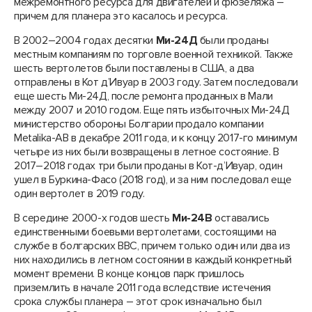
межремонтного ресурса для двигателей и фюзеляжа –
причем для планера это касалось и ресурса.
В 2002–2004 годах десятки
Ми-24Д
были проданы
местным компаниям по торговле военной техникой. Также
шесть вертолетов были поставлены в США, а два
отправлены в Кот д’Ивуар в 2003 году. Затем последовали
еще шесть Ми-24Д, после ремонта проданных в Мали
между 2007 и 2010 годом. Еще пять избыточных Ми-24Д
министерство обороны Болгарии продало компании
Metalika-AB в декабре 2011 года, и к концу 2017-го минимум
четыре из них были возвращены в летное состояние. В
2017–2018 годах три были проданы в Кот-д’Ивуар, один
ушел в Буркина-Фасо (2018 год), и за ним последовал еще
один вертолет в 2019 году.
В середине 2000-х годов шесть
Ми-24В
оставались
единственными боевыми вертолетами, состоящими на
службе в болгарских ВВС, причем только один или два из
них находились в летном состоянии в каждый конкретный
момент времени. В конце концов парк пришлось
приземлить в начале 2011 года вследствие истечения
срока службы планера – этот срок изначально был