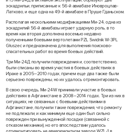
и 15 Ми-24Д в активной эксплуатации, образуют две
эскадрильи, приписанные к 56-й авиабазе Иновроцлав-
Латково, и еще одна на 49-й авиабазе в Пруше Гданьском.
Располагая несколькими модификациями Ми-24, одна из
эскадрилий 56-й авиабазы играет ударную роль, в то
время как вторая дополнена восемью недавно
полученными боевыми вертолетами PZL Swidnik W-3PL
Głuszec и предназначена для выполнения поисково-
спасательных работ во время боевых действий.
Три Ми-24Д получили повреждения и, соответственно,
были списаны во время участия в боевых действиях в
Ираке в 2005–2010 годах, причем еще два также были
серьезно повреждены, но их удалось отремонтировать.
В свою очередь, Ми-24W принимали участие в боевых
действиях в Афганистане в 2008–2014 годах. Три из них в
ситуациях, не связанных с боевыми действиями в
Афганистане, получили такие повреждения, что ремонту
не подлежали, и как минимум еще один был сильно
поврежден при вынужденной посадке (связанной с
отказом механики), но его впоследствии удалось
отремонтировать на авиаремонтном заводе WZL-1 в