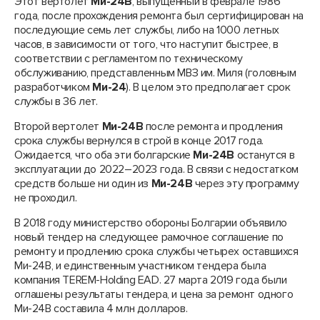
Этот вертолет
Ми-24В
, выпущенный в феврале 1986
года, после прохождения ремонта был сертифицирован на
последующие семь лет службы, либо на 1000 летных
часов, в зависимости от того, что наступит быстрее, в
соответствии с регламентом по техническому
обслуживанию, представленным МВЗ им. Миля (головным
разработчиком
Ми-24
). В целом это предполагает срок
службы в 36 лет.
Второй вертолет
Ми-24В
после ремонта и продления
срока службы вернулся в строй в конце 2017 года.
Ожидается, что оба эти болгарские
Ми-24В
останутся в
эксплуатации до 2022–2023 года. В связи с недостатком
средств больше ни один из
Ми-24В
через эту программу
не проходил.
В 2018 году министерство обороны Болгарии объявило
новый тендер на следующее рамочное соглашение по
ремонту и продлению срока службы четырех оставшихся
Ми-24В, и единственным участником тендера была
компания TEREM-Holding EAD. 27 марта 2019 года были
оглашены результаты тендера, и цена за ремонт одного
Ми-24В составила 4 млн долларов.