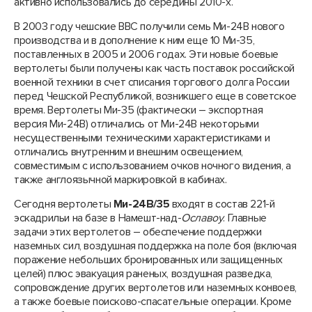
активно использовались до середины 2010-х.
В 2003 году чешские ВВС получили семь Ми-24В нового
производства и в дополнение к ним еще 10 Ми-35,
поставленных в 2005 и 2006 годах. Эти новые боевые
вертолеты были получены как часть поставок российской
военной техники в счет списания торгового долга России
перед Чешской Республикой, возникшего еще в советское
время. Вертолеты Ми-35 (фактически – экспортная
версия Ми-24В) отличались от Ми-24В некоторыми
несущественными техническими характеристиками и
отличались внутренним и внешним освещением,
совместимым с использованием очков ночного видения, а
также англоязычной маркировкой в кабинах.
Сегодня вертолеты
Ми-24В/35
входят в состав 221-й
эскадрильи на базе в Намешт-над-
Ославо
у
. Главные
задачи этих вертолетов – обеспечение поддержки
наземных сил, воздушная поддержка на поле боя (включая
поражение небольших бронированных или защищенных
целей) плюс эвакуация раненых, воздушная разведка,
сопровождение других вертолетов или наземных конвоев,
а также боевые поисково-спасательные операции. Кроме