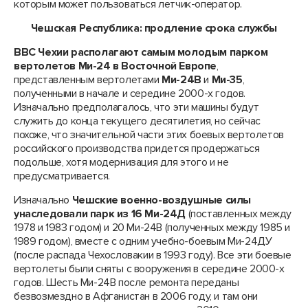
которым может пользоваться летчик-оператор.
Чешская Республика: продление срока службы
ВВС Чехии располагают самым молодым парком
вертолетов Ми-24 в Восточной Европе
,
представленным вертолетами
Ми-24В
и
Ми-35
,
полученными в начале и середине 2000-х годов.
Изначально предполагалось, что эти машины будут
служить до конца текущего десятилетия, но сейчас
похоже, что значительной части этих боевых вертолетов
российского производства придется продержаться
подольше, хотя модернизация для этого и не
предусматривается.
Изначально
Чешские военно-воздушные силы
унаследовали парк из 16 Ми-24Д
(поставленных между
1978 и 1983 годом) и 20 Ми-24В (полученных между 1985 и
1989 годом), вместе с одним учебно-боевым Ми-24ДУ
(после распада Чехословакии в 1993 году). Все эти боевые
вертолеты были сняты с вооружения в середине 2000-х
годов. Шесть Ми-24В после ремонта переданы
безвозмездно в Афганистан в 2006 году, и там они