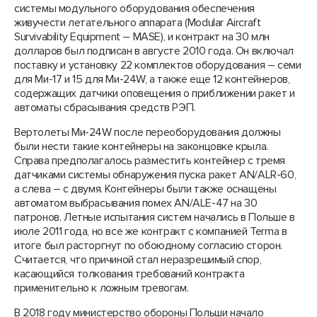
системы модульного оборудования обеспечения
живучести летательного аппарата (Modular Aircraft
Survivability Equipment – MASE), и контракт на 30 млн
долларов был подписан в августе 2010 года. Он включал
поставку и установку 22 комплектов оборудования – семи
для Ми-17 и 15 для Ми-24W, а также еще 12 контейнеров,
содержащих датчики оповещения о приближении ракет и
автоматы сбрасывания средств РЭП.
Вертолеты Ми-24W после переоборудования должны
были нести такие контейнеры на законцовке крыла.
Справа предполагалось разместить контейнер с тремя
датчиками системы обнаружения пуска ракет AN/ALR-60,
а слева – с двумя. Контейнеры были также оснащены
автоматом выбрасывания помех AN/ALE-47 на 30
патронов. Летные испытания систем начались в Польше в
июле 2011 года, но все же контракт с компанией Terma в
итоге был расторгнут по обоюдному согласию сторон.
Считается, что причиной стал неразрешимый спор,
касающийся толкования требований контракта
применительно к ложным тревогам.
В 2018 году министерство обороны Польши начало