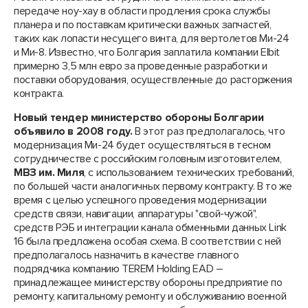
передаче ноу-хау в области продления срока службы
планера и по поставкам критически важных запчастей,
таких как лопасти несущего винта, для вертолетов Ми-24
и Ми-8. Известно, что Болгария заплатила компании Elbit
примерно 3,5 млн евро за проведенные разработки и
поставки оборудования, осуществленные до расторжения
контракта.
Новый тендер министерство обороны Болгарии
объявило в 2008 году.
В этот раз предполагалось, что
модернизация Ми-24 будет осуществляться в тесном
сотрудничестве с российским головным изготовителем,
МВЗ им. Миля
, с использованием технических требований,
по большей части аналогичных первому контракту. В то же
время с целью успешного проведения модернизации
средств связи, навигации, аппаратуры "свой-чужой",
средств РЭБ и интеграции канала обменными данных Link
16 была предложена особая схема. В соответствии с ней
предполагалось назначить в качестве главного
подрядчика компанию TEREM Holding EAD –
принадлежащее министерству обороны предприятие по
ремонту, капитальному ремонту и обслуживанию военной