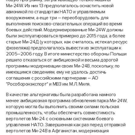
Ми-24W. Из них 13 предполагалось оснастить новой
авионикой по стандартам НАТО и управляемым
вооружением, а еще три – переоборудовать для
выполнения поисково-спасательных операций во время
боевых действий. Модернизированные Ми-24W должны
были эксплуатироваться примерно до 2015 года, а более
старые Ми-24Д (у которых, как считалось, истекал ресурс
фюзеляжа) предполагалось вывести из эксплуатации к
2005–2006 году. В итоге министерство обороны Польши
решило отказаться от амбициозной и весьма дорогой
программы модернизации своих Ми-24В, поскольку, по
имеющимся сведениям, ему не удалось достичь
соглашения с российскими партнерами – АО
"Рособоронэкспорт" и МВЗ им. М.Л. Миля.
В качестве альтернативы была разработана намного
менее амбициозная программа обновления парка Ми-24W,
которую могла бы выполнить своими силами польская
промышленность, чтобы обеспечить совместимость
вертолетов Ми-24 с основными системами боевого
управления НАТО. Завершенная как раз перед отправкой
вертолетов Ми-24В в Афганистан, модернизация