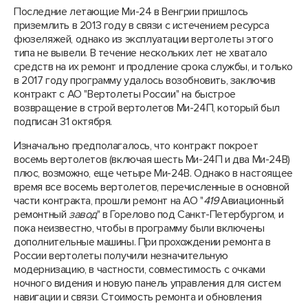
Последние летающие Ми-24 в Венгрии пришлось
приземлить в 2013 году в связи с истечением ресурса
фюзеляжей, однако из эксплуатации вертолеты этого
типа не вывели. В течение нескольких лет не хватало
средств на их ремонт и продление срока службы, и только
в 2017 году программу удалось возобновить, заключив
контракт с АО "Вертолеты России" на быстрое
возвращение в строй вертолетов Ми-24П, который был
подписан 31 октября.
Изначально предполагалось, что контракт покроет
восемь вертолетов (включая шесть Ми-24П и два Ми-24В)
плюс, возможно, еще четыре Ми-24В. Однако в настоящее
время все восемь вертолетов, перечисленные в основной
части контракта, прошли ремонт на АО "
419
Авиационный
ремонтный
завод
" в Горелово под Санкт-Петербургом, и
пока неизвестно, чтобы в программу были включены
дополнительные машины. При прохождении ремонта в
России вертолеты получили незначительную
модернизацию, в частности, совместимость с очками
ночного видения и новую панель управления для систем
навигации и связи. Стоимость ремонта и обновления