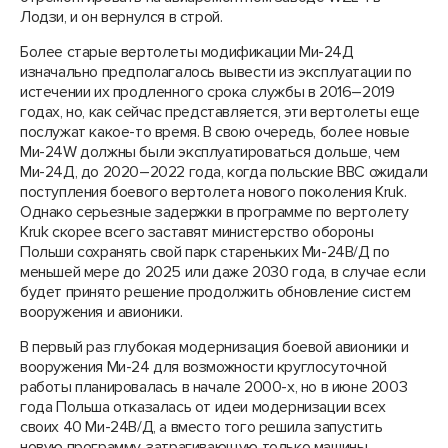
Лодзи, и он вернулся в строй.
Более старые вертолеты модификации Ми-24Д
изначально предполагалось вывести из эксплуатации по
истечении их продленного срока службы в 2016–2019
годах, но, как сейчас представляется, эти вертолеты еще
послужат какое-то время. В свою очередь, более новые
Ми-24W должны были эксплуатироваться дольше, чем
Ми-24Д, до 2020–2022 года, когда польские ВВС ожидали
поступления боевого вертолета нового поколения Kruk.
Однако серьезные задержки в программе по вертолету
Kruk скорее всего заставят министерство обороны
Польши сохранять свой парк стареньких Ми-24В/Д по
меньшей мере до 2025 или даже 2030 года, в случае если
будет принято решение продолжить обновление систем
вооружения и авионики.
В первый раз глубокая модернизация боевой авионики и
вооружения Ми-24 для возможности круглосуточной
работы планировалась в начале 2000-х, но в июне 2003
года Польша отказалась от идеи модернизации всех
своих 40 Ми-24В/Д, а вместо того решила запустить
новую программу, затрагивающую только машины