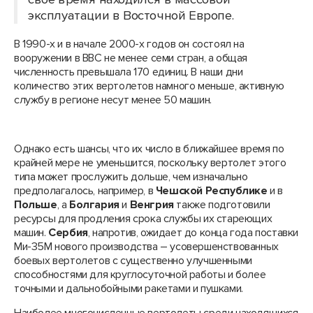
эксплуатации в Восточной Европе.
В 1990-х и в начале 2000-х годов он состоял на
вооружении в ВВС не менее семи стран, а общая
численность превышала 170 единиц. В наши дни
количество этих вертолетов намного меньше, активную
службу в регионе несут менее 50 машин.
Однако есть шансы, что их число в ближайшее время по
крайней мере не уменьшится, поскольку вертолет этого
типа может прослужить дольше, чем изначально
предполагалось, например, в
Чешской Республике
и в
Польше
, а
Болгария
и
Венгрия
также подготовили
ресурсы для продления срока службы их стареющих
машин.
Сербия
, напротив, ожидает до конца года поставки
Ми-35М нового производства – усовершенствованных
боевых вертолетов с существенно улучшенными
способностями для круглосуточной работы и более
точными и дальнобойными ракетами и пушками.