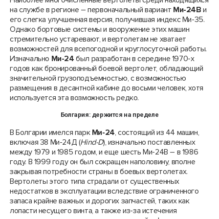
Наиболее многочисленные вертолеты среди находящихся
на службе в регионе – первоначальный вариант
Ми-24В
и
его слегка улучшенная версия, получившая индекс Ми-35.
Однако бортовые системы и вооружение этих машин
стремительно устаревают, и вертолетам не хватает
возможностей для всепогодной и круглосуточной работы.
Изначально
Ми-24
был разработан в середине 1970-х
годов как бронированный боевой вертолет, обладающий
значительной грузоподъемностью, с возможностью
размещения в десантной кабине до восьми человек, хотя
используется эта возможность редко.
Болгария: держится на пределе
В Болгарии имелся парк
Ми-24
, состоящий из 44 машин,
включая 38 Ми-24Д (
Hind
-
D
), изначально поставленных
между 1979 и 1985 годом, и еще шесть Ми-24В – в 1986
году. В 1999 году он был сокращен наполовину, вполне
закрывая потребности страны в боевых вертолетах.
Вертолеты этого типа страдали от существенных
недостатков в эксплуатации вследствие ограниченного
запаса крайне важных и дорогих запчастей, таких как
лопасти несущего винта, а также из-за истечения