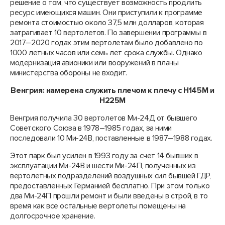
решение о том, что существует возможность продлить
ресурс имеющихся машин. Они приступили к программе
ремонта стоимостью около 37,5 млн долларов, которая
затрагивает 10 вертолетов. По завершении программы в
2017–2020 годах этим вертолетам было добавлено по
1000 летных часов или семь лет срока службы. Однако
модернизация авионики или вооружений в планы
министерства обороны не входит.
Венгрия: намерена служить плечом к плечу с H145M и
H225M
Венгрия получила 30 вертолетов Ми-24Д от бывшего
Советского Союза в 1978–1985 годах, за ними
последовали 10 Ми-24В, поставленные в 1987–1988 годах.
Этот парк был усилен в 1993 году за счет 14 бывших в
эксплуатации Ми-24В и шести Ми-24П, полученных из
вертолетных подразделений воздушных сил бывшей ГДР,
предоставленных Германией бесплатно. При этом только
два Ми-24П прошли ремонт и были введены в строй, в то
время как все остальные вертолеты помещены на
долгосрочное хранение.