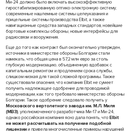
Ми-24 должно было включать высокоэффективную
гиростабилизированную оптико-электронную систему,
современные нашлемные системы целеуказания и
прицельные системы производства Elbit, а также
навигационные средства западных стандартов, новейшие
бортовые комплексы обороны, новые интерфейсы для
радиосвязи и вооружения.
Еще до того как контракт был окончательно утвержден,
источники в министерстве обороны Болгарии стали
намекать, что общая цена в 57,2 млн евро за столь
глубокую модернизацию, объединенную вдобавок с
капитальным ремонтом и продлением срока службы,
слишком низкая для такой сложной программы. Также
существовали опасения, что компания Elbit не сумеет
получить надлежащее одобрение для проводимой
модернизации, как того требовало министерство обороны
Болгарии. Такое одобрение следовало получить у
Московского вертолетного завода им. М.Л. Миля
(МВЗ)
, уполномоченного разработчика Ми-17 и Ми-24,
однако российская компания ясно дала понять, что
Elbit
не может рассчитывать на получение подобной
лицензии
и привела многочисленные примеры нарушений