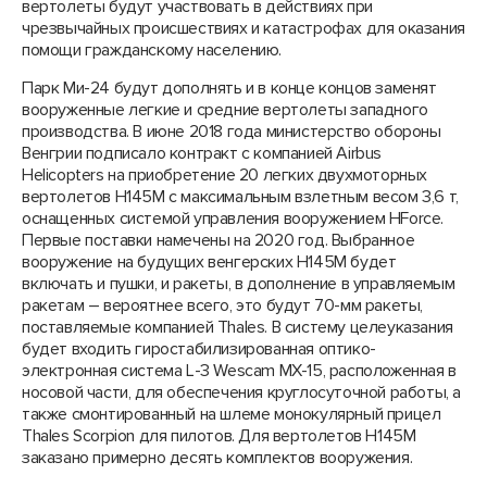
вертолеты будут участвовать в действиях при
чрезвычайных происшествиях и катастрофах для оказания
помощи гражданскому населению.
Парк Ми-24 будут дополнять и в конце концов заменят
вооруженные легкие и средние вертолеты западного
производства. В июне 2018 года министерство обороны
Венгрии подписало контракт с компанией Airbus
Helicopters на приобретение 20 легких двухмоторных
вертолетов H145M с максимальным взлетным весом 3,6 т,
оснащенных системой управления вооружением HForce.
Первые поставки намечены на 2020 год. Выбранное
вооружение на будущих венгерских H145M будет
включать и пушки, и ракеты, в дополнение в управляемым
ракетам – вероятнее всего, это будут 70-мм ракеты,
поставляемые компанией Thales. В систему целеуказания
будет входить гиростабилизированная оптико-
электронная система L-3 Wescam MX-15, расположенная в
носовой части, для обеспечения круглосуточной работы, а
также смонтированный на шлеме монокулярный прицел
Thales Scorpion для пилотов. Для вертолетов H145M
заказано примерно десять комплектов вооружения.