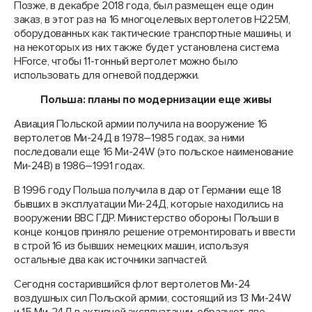
Позже, в декабре 2018 года, был размещен еще один
заказ, в этот раз на 16 многоцелевых вертолетов H225M,
оборудованных как тактические транспортные машины, и
на некоторых из них также будет установлена система
HForce, чтобы 11-тонный вертолет можно было
использовать для огневой поддержки.
Польша: планы по модернизации еще живы
Авиация Польской армии получила на вооружение 16
вертолетов Ми-24Д в 1978–1985 годах, за ними
последовали еще 16 Ми-24W (это польское наименование
Ми-24В) в 1986–1991 годах.
В 1996 году Польша получила в дар от Германии еще 18
бывших в эксплуатации Ми-24Д, которые находились на
вооружении ВВС ГДР. Министерство обороны Польши в
конце концов приняло решение отремонтировать и ввести
в строй 16 из бывших немецких машин, используя
остальные два как источники запчастей.
Сегодня состарившийся флот вертолетов Ми-24
воздушных сил Польской армии, состоящий из 13 Ми-24W