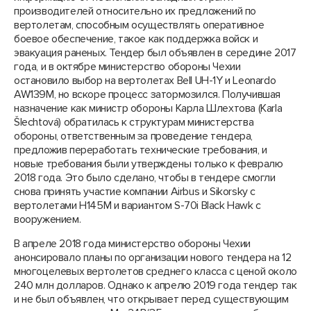
производителей относительно их предложений по
вертолетам, способным осуществлять оперативное
боевое обеспечение, такое как поддержка войск и
эвакуация раненых. Тендер был объявлен в середине 2017
года, и в октябре министерство обороны Чехии
остановило выбор на вертолетах Bell UH-1Y и Leonardo
AW139M, но вскоре процесс затормозился. Получившая
назначение как министр обороны Карла Шлехтова (Karla
Šlechtová) обратилась к структурам министерства
обороны, ответственным за проведение тендера,
предложив переработать технические требования, и
новые требования были утверждены только к февралю
2018 года. Это было сделано, чтобы в тендере смогли
снова принять участие компании Airbus и Sikorsky с
вертолетами H145M и вариантом S-70i Black Hawk с
вооружением.
В апреле 2018 года министерство обороны Чехии
анонсировало планы по организации нового тендера на 12
многоцелевых вертолетов среднего класса с ценой около
240 млн долларов. Однако к апрелю 2019 года тендер так
и не был объявлен, что открывает перед существующим