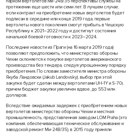
парком вертолетов Ми-24В/35 перспективы службы на
протяжении еще шести или семи лет. В лучшем случае,
если контракт на приобретение новых вертолетов будет
подписан в середине или конце 2019 года, первые
вертолеты нового поколения смогут прибыть в Чешскую
Республику к 2021–2022 году и достигнут состояния
начальной боевой готовности к 2023–2024.
Последние новости из Праги (на 16 марта 2019 года)
позволяют предположить, что министерство обороны
Чехии склоняется к покупке вертолетов американского
производства без тендера, следуя упрощенному порядку
приобретения. По словам заместителя министра обороны
Якуба Ландовски (Jakub Landovsky), выбор при этой
закупке будет сделан между вертолетами UH-1Y и S-70i,
причем бюджет закупки увеличен вдвое, до 553 млн
долларов.
Вследствие ожидаемых задержек с приобретением новых
вертолетов министерство обороны Чехии и местная
промышленность, представленная заводом LOM Praha (это
компания, обеспечивающая техническое обслуживание и
заводской ремонт Ми-24В/35), в 2015 году приняли