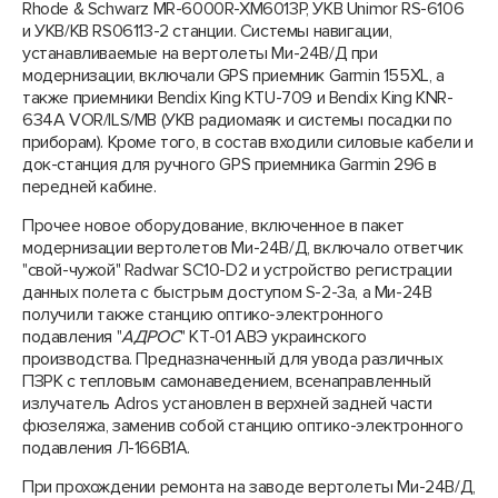
Rhode & Schwarz MR-6000R-XM6013P, УКВ Unimor RS-6106
и УКВ/КВ RS06113-2 станции. Системы навигации,
устанавливаемые на вертолеты Ми-24В/Д при
модернизации, включали GPS приемник Garmin 155XL, а
также приемники Bendix King KTU-709 и Bendix King KNR-
634A VOR/ILS/MB (УКВ радиомаяк и системы посадки по
приборам). Кроме того, в состав входили силовые кабели и
док-станция для ручного GPS приемника Garmin 296 в
передней кабине.
Прочее новое оборудование, включенное в пакет
модернизации вертолетов Ми-24В/Д, включало ответчик
"свой-чужой" Radwar SC10-D2 и устройство регистрации
данных полета с быстрым доступом S-2-3a, а Ми-24В
получили также станцию оптико-электронного
подавления "
АДРОС
" КТ-01 АВЭ украинского
производства. Предназначенный для увода различных
ПЗРК с тепловым самонаведением, всенаправленный
излучатель Adros установлен в верхней задней части
фюзеляжа, заменив собой станцию оптико-электронного
подавления Л-166B1A.
При прохождении ремонта на заводе вертолеты Ми-24В/Д,