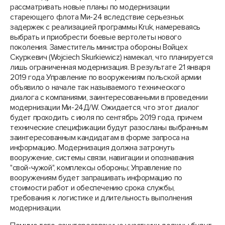
рассматривать новые планы по модернизации
стареющего флота Ми-24 вследствие серьезных
задержек с реализацией программы Kruk, намереваясь
выбрать и приобрести боевые вертолеты нового
поколения. Заместитель министра обороны Войцех
Скуркевич (Wojciech Skurkiewicz) намекал, что планируется
лишь ограниченная модернизация. В результате 21 января
2019 года Управление по вооружениям польской армии
объявило о начале так называемого технического
диалога с компаниями, заинтересованными в проведении
модернизации Ми-24Д/W. Ожидается, что этот диалог
будет проходить с июля по сентябрь 2019 года, причем
технические спецификации будут разосланы выбранным
заинтересованным кандидатам в форме запроса на
информацию. Модернизация должна затронуть
вооружение, системы связи, навигации и опознавания
"свой-чужой", комплексы обороны; Управление по
вооружениям будет запрашивать информацию по
стоимости работ и обеспечению срока службы,
требования к логистике и длительность выполнения
модернизации.