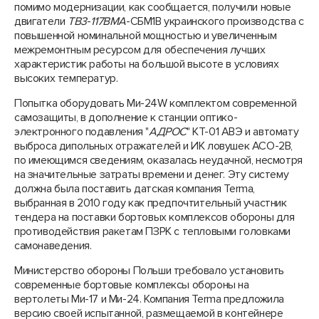
помимо модернизации, как сообщается, получили новые
двигатели
ТВ3
-
117ВМА
-СБМ1В украинского производства с
повышенной номинальной мощностью и увеличенным
межремонтным ресурсом для обеспечения лучших
характеристик работы на большой высоте в условиях
высоких температур.
Попытка оборудовать Ми-24W комплектом современной
самозащиты, в дополнение к станции оптико-
электронного подавления "
АДРОС
" КТ-01 АВЭ и автомату
выброса дипольных отражателей и ИК ловушек АСО-2В,
по имеющимся сведениям, оказалась неудачной, несмотря
на значительные затраты времени и денег. Эту систему
должна была поставить датская компания Terma,
выбранная в 2010 году как предпочтительный участник
тендера на поставки бортовых комплексов обороны для
противодействия ракетам ПЗРК с тепловыми головками
самонаведения.
Министерство обороны Польши требовало установить
современные бортовые комплексы обороны на
вертолеты Ми-17 и Ми-24. Компания Terma предложила
версию своей испытанной, размещаемой в контейнере