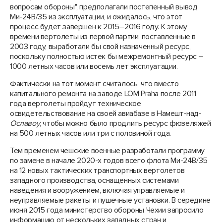
вопросам обороны", предполагали постепенный вывод
Ми-24В/35 из эксплуатации, и ожидалось, что этот
процесс будет завершен к 2015–2016 году. К этому
времени вертолеты из первой партии, поставленные в
2003 году, выработали бы свой назначенный ресурс,
поскольку полностью истек бы межремонтный ресурс –
1000 летных часов или восемь лет эксплуатации.
Фактически на тот момент считалось, что вместо
капитального ремонта на заводе LOM Praha после 2011
года вертолеты пройдут техническое
освидетельствование на своей авиабазе в Намешт-над-
Ославо
у
, чтобы можно было продлить ресурс фюзеляжей
на 500 летных часов или три с половиной года.
Тем временем чешские военные разработали программу
по замене в начале 2020-х годов всего флота Ми-24В/35
на 12 новых тактических транспортных вертолетов
западного производства, оснащенных системами
наведения и вооружением, включая управляемые и
неуправляемые ракеты и пушечные установки. В середине
июня 2015 года министерство обороны Чехии запросило
информацию от нескольких западных стран и