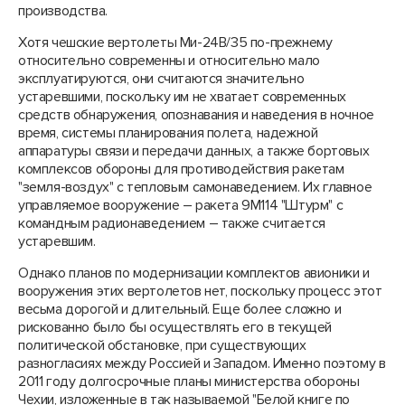
производства.
Хотя чешские вертолеты Ми-24В/35 по-прежнему
относительно современны и относительно мало
эксплуатируются, они считаются значительно
устаревшими, поскольку им не хватает современных
средств обнаружения, опознавания и наведения в ночное
время, системы планирования полета, надежной
аппаратуры связи и передачи данных, а также бортовых
комплексов обороны для противодействия ракетам
"земля-воздух" с тепловым самонаведением. Их главное
управляемое вооружение – ракета 9М114 "Штурм" с
командным радионаведением – также считается
устаревшим.
Однако планов по модернизации комплектов авионики и
вооружения этих вертолетов нет, поскольку процесс этот
весьма дорогой и длительный. Еще более сложно и
рискованно было бы осуществлять его в текущей
политической обстановке, при существующих
разногласиях между Россией и Западом. Именно поэтому в
2011 году долгосрочные планы министерства обороны
Чехии, изложенные в так называемой "Белой книге по