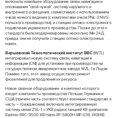
включала новейшее оборудование связи, навигации и
опознавания "свой-чужой", систему наружного и
внутреннего освещения, совместимую с использованием
очков ночного видения (с комплектами очков PNL-3 NVG
польского производства), и станцию оптико-электронного
подавления украинского производства. Позже до этого
стандарта были модернизированы несколько Ми-24Д,
правда, они не получили станцию оптико-электронных
помех.
Варшавский Технологический институт ВВС
(IWTL)
интегрировал новую систему связи, навигации и
информации (CNI) для установки при производстве на
государственном авиаремонтном заводе WZL-1 в Лодзи.
Помимо того, этот завод осуществлял ремонт
фюзеляжей для продления их ресурса.
Новое связное оборудование, в комплект которого
входят компоненты производства Польши, Германии и
США (причем часть соответствует военным стандартам, а
часть – гражданским), включало интегрированную
систему связи ZSŁ-1, с УКВ радиостанцией КВ-диапазона
Radmor RRC-9500, КВ Harris RF-5800H-MP-036, УКВ/КВ