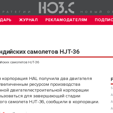
ТРАТЕГИИ
НОВЫЙ О
ДАРЬ
ЖУРНАЛ
РЕКЛАМОДАТЕЛЯМ
ПОДПИ
индийских самолетов HJT-36
ийских самолетов HJT-36
 корпорация HAL получила два двигателя
увеличенным ресурсом производства
S
ной двигателестроительной корпорации
А
ользоваться для завершающей стадии
го самолета HJT-36, сообщили в корпорации.
А
А