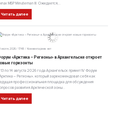
илах МБР Minuteman III. Ожидается,...
Читать далее
 июля, 2026 / 17:48
Комментариев нет
орум «Арктика – Регионы» в Архангельске откроет
овые горизонты
 13 по 14 августа 2026 года Архангельск примет IV Форум
Арктика – Регионы», который зарекомендовал себя как
едущая профессиональная площадка для обсуждения
опросов развития Арктической зоны...
Читать далее