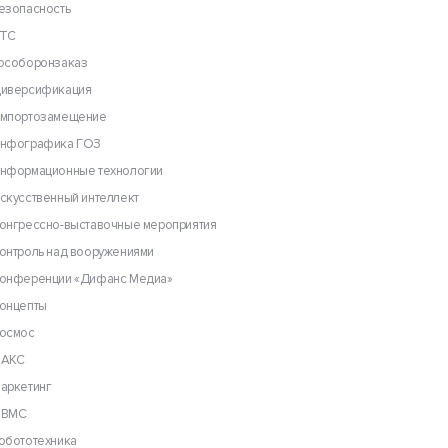
езопасность
ТС
особоронзаказ
иверсификация
мпортозамещение
нфографика ГОЗ
нформационные технологии
скусственный интеллект
онгрессно-выставочные мероприятия
онтроль над вооружениями
онференции «Дифанс Медиа»
онцепты
осмос
АКС
аркетинг
ВМС
обототехника