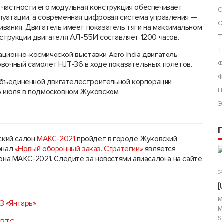
 частности его модульная конструкция обеспечивает
С
луатации, а современная цифровая система управления —
С
ивания. Двигатель имеет показатель тяги на максимальном
нструкции двигателя АЛ-55И составляет 1200 часов.
Т
Т
ционно-космической выставки Aero India двигатель
овочный самолет HJT-36 в ходе показательных полетов.
Ф
Ф
Объединенной двигателестроительной корпорации
Ц
25 июля в подмосковном Жуковском.
Э
ский салон
МАКС-2021
пройдёт в городе Жуковский
рнал
«Новый оборонный заказ. Стратегии»
является
а МАКС-2021. Следите за новостями авиасалона на сайте
04
[
М
З «Янтарь»
М
S