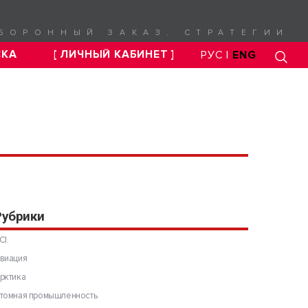
БОРОННЫЙ ЗАКАЗ. СТРАТЕГИИ
СКА
[ ЛИЧНЫЙ КАБИНЕТ ]
РУС |
ENG
Рубрики
CI.
виация
рктика
томная промышленность