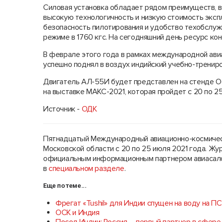
Силовая установка обладает рядом преимуществ, в
высокую технологичность и низкую стоимость эксп
безопасность пилотирования и удобство техобслуж
режиме в 1760 кгс. На сегодняшний день ресурс ко
В феврале этого года в рамках международной авиа
успешно поднял в воздух индийский учебно-тренир
Двигатель АЛ-55И будет представлен на стенде 
на выставке МАКС-2021, которая пройдет с 20 по 
Источник -
ОДК
Пятнадцатый Международный авиационно-космиче
Московской области с 20 по 25 июля 2021 года. Жу
официальным информационным партнером авиасалон
в
специальном разделе
.
Еще по теме...
Фрегат «Tushil» для Индии спущен на воду на ПС
ОСК и Индия