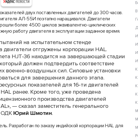
Б
В
казателей двух поставленных двигателей до 300 часов.
вигателя АЛ-55И поэтапно наращивался. Двигатели
Г
 прошли более 4500 циклов эквивалентно-циклических
Д
жную работу двигателя в эксплуатации заданное время.
И
пытаний на испытательном стенде
И
а двигатели отгружены корпорации HAL.
И
лета HJT-36 находится на завершающей стадии
И
который должен подтвердить соответствие
К
их военно-воздушных сил. Силовые установки
ваться для завершения данного этапа.
К
ресурсных показателей для 16-ти двигателей
К
HAL ранее. Кроме того, уже проведена
К
лицензионного производства двигателей
К
AL», — сказал заместитель генерального
М
р ОДК
Юрий Шмотин
.
М
ль. Разработан по заказу индийской корпорации HAL для
М
Р