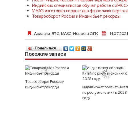
Посол Индии: Россия – первый партнер в сфере
Индийских специалистов обучат работе с ЗРК С
У-УАЗ изготовил первые два фюзеляжа вертол
Товарооборот России и Индии бьет рекорды
Авиация
,
ВТС
,
МАКС
,
Новости ОПК
14.07.2021
Поделиться…
Похожие записи
Товарооборот России и
Индии бьет рекорды
Индия может обогнать Кита
по росту экономики к 2028
году