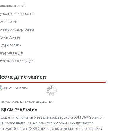
ловарь понятий
удостроение и флот
ехнологии
опливо и энергетика
орум Армия
утурологика
ифровизация
кономика и санкции
Последние записи
 августа, 2026 / 13:48
Комментариев нет
US]LGM-35A Sentinel
ежконтинентальная баллистическая ракета LGM-35A Sentinel -
БР созданная в США в рамках программы Ground Based
trategic Deterrent (GBSD) в качестве замены в стратегических