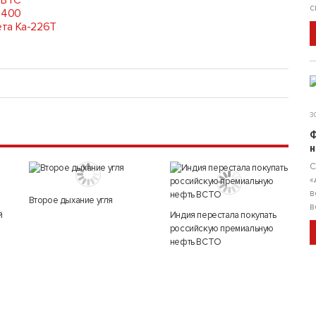
 ВТС
с
-400
ета Ка-226Т
30
Ф
н
С
«
в
Второе дыхание угля
в
й
Индия перестала покупать
российскую премиальную
нефть ВСТО