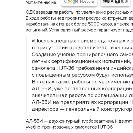
Читайте нас на:
ОДК завершила работы по увеличению ресурсных по
В ходе работы над проектом ресурс конструкции д
наработали на стендах более 5000 часов, а также
испытаний. Установленный ресурс гарантирует наде
«После успешных приемо-сдаточных ис
в присутствии представителя заказчик
Создание учебно-тренировочного само
летных сертификационных испытаний, 
самолета HJT-36 требованиям индийск
с повышенным ресурсом будут использо
В планах также работы по увеличению 
АЛ-55И, уже поставленных корпорации 
значительная работа по организации 
АЛ-55И на предприятиях корпорации H
директора — генеральный конструкто
АЛ-55И — двухконтурный турбореактивный двигате
учебно-тренировочных самолетов HJT-36.