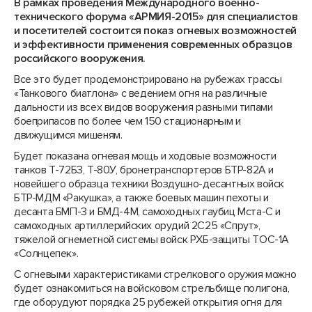
В рамках проведения Международного военно-
технического форума «АРМИЯ-2015» для специалистов
и посетителей состоится показ огневых возможностей
и эффективности применения современных образцов
российского вооружения.
Все это будет продемонстрировано на рубежах трассы
«Танкового биатлона» с ведением огня на различные
дальности из всех видов вооружения разными типами
боеприпасов по более чем 150 стационарным и
движущимся мишеням.
Будет показана огневая мощь и ходовые возможности
танков Т-72Б3, Т-80У, бронетранспортеров БТР-82А и
новейшего образца техники Воздушно-десантных войск
БТР-МДМ «Ракушка», а также боевых машин пехоты и
десанта БМП-3 и БМД-4М, самоходных гаубиц Мста-С и
самоходных артиллерийских орудий 2С25 «Спрут»,
тяжелой огнеметной системы войск РХБ-защиты ТОС-1А
«Солнцепек».
С огневыми характеристиками стрелкового оружия можно
будет ознакомиться на войсковом стрельбище полигона,
где оборудуют порядка 25 рубежей открытия огня для