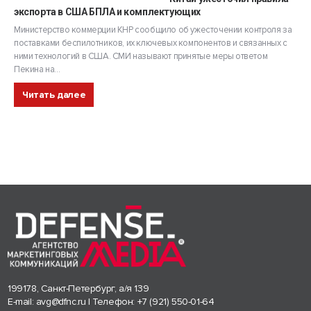
экспорта в США БПЛА и комплектующих
Министерство коммерции КНР сообщило об ужесточении контроля за
поставками беспилотников, их ключевых компонентов и связанных с
ними технологий в США. СМИ называют принятые меры ответом
Пекина на...
Читать далее
199178, Санкт-Петербург, а/я 139
E-mail:
avg@dfnc.ru
| Телефон:
+7 (921) 550-01-64