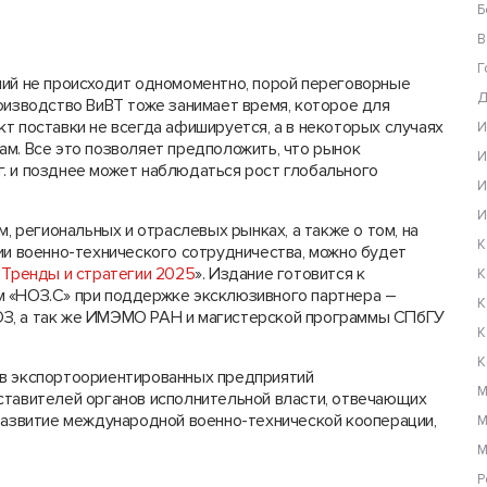
Б
В
Г
ний не происходит одномоментно, порой переговорные
Д
оизводство ВиВТ тоже занимает время, которое для
т поставки не всегда афишируется, а в некоторых случаях
И
ам. Все это позволяет предположить, что рынок
И
. и позднее может наблюдаться рост глобального
И
И
м, региональных и отраслевых рынках, а также о том, на
К
ии военно-технического сотрудничества, можно будет
 Тренды и стратегии 2025
». Издание готовится к
К
м «НОЗ.С» при поддержке эксклюзивного партнера –
К
ОЗ, а так же ИМЭМО РАН и магистерской программы СПбГУ
К
К
ов экспортоориентированных предприятий
М
ставителей органов исполнительной власти, отвечающих
 развитие международной военно-технической кооперации,
М
М
Р