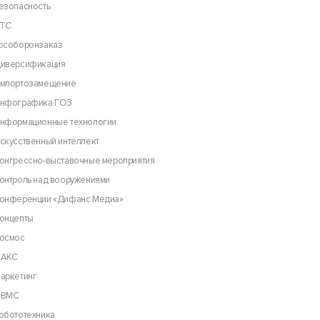
езопасность
ТС
особоронзаказ
иверсификация
мпортозамещение
нфографика ГОЗ
нформационные технологии
скусственный интеллект
онгрессно-выставочные мероприятия
онтроль над вооружениями
онференции «Дифанс Медиа»
онцепты
осмос
АКС
аркетинг
ВМС
обототехника