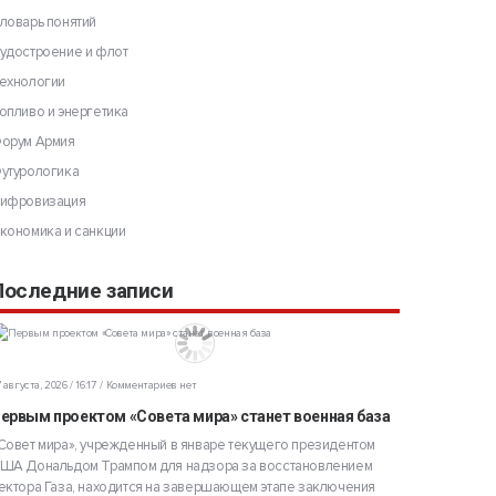
ловарь понятий
удостроение и флот
ехнологии
опливо и энергетика
орум Армия
утурологика
ифровизация
кономика и санкции
Последние записи
 августа, 2026 / 16:17
Комментариев нет
ервым проектом «Совета мира» станет военная база
Совет мира», учрежденный в январе текущего президентом
ША Дональдом Трампом для надзора за восстановлением
ектора Газа, находится на завершающем этапе заключения