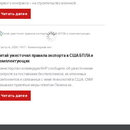
ервого контракта – на строительство военной...
Читать далее
 августа, 2026 / 14:17
Комментариев нет
итай ужесточил правила экспорта в США БПЛА и
омплектующих
инистерство коммерции КНР сообщило об ужесточении
онтроля за поставками беспилотников, их ключевых
омпонентов и связанных с ними технологий в США. СМИ
азывают принятые меры ответом Пекина на...
Читать далее