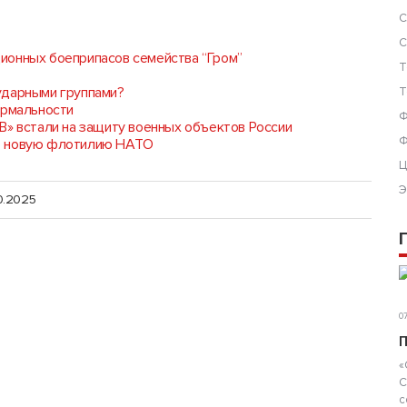
С
С
ионных боеприпасов семейства “Гром”
Т
ударными группами?
Т
ормальности
Ф
В» встали на защиту военных объектов России
Ф
ре новую флотилию НАТО
Ц
Э
0.2025
07
П
«
С
с