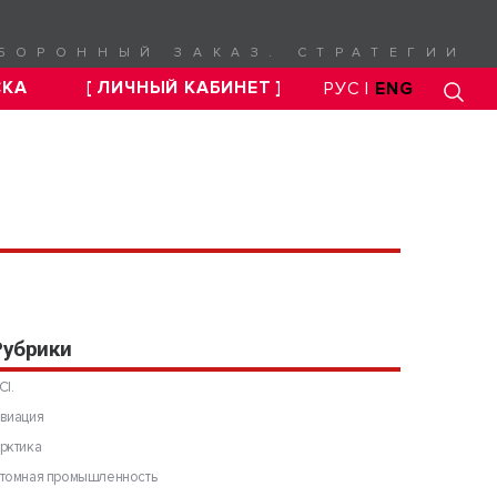
БОРОННЫЙ ЗАКАЗ. СТРАТЕГИИ
СКА
[ ЛИЧНЫЙ КАБИНЕТ ]
РУС |
ENG
Рубрики
CI.
виация
рктика
томная промышленность