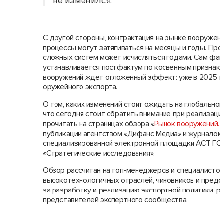
не изменился.
С другой стороны, контрактация на рынке вооруже
процессы могут затягиваться на месяцы и годы. Пр
сложных систем может исчисляться годами. Сам фак
устанавливается постфактум по косвенным признак
вооружений ждет отложенный эффект: уже в 2025 г
оружейного экспорта.
О том, каких изменений стоит ожидать на глобально
что сегодня стоит обратить внимание при реализац
прочитать на страницах обзора «
Рынок вооружений.
публикации агентством «Дифанс Медиа» и журнало
специализированной электронной площадки АСТ Г
«Стратегические исследования».
Обзор рассчитан на топ-менеджеров и специалист
высокотехнологичных отраслей, чиновников и пред
за разработку и реализацию экспортной политики,
представителей экспертного сообщества.