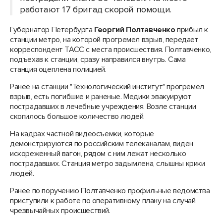
работают 17 бригад скорой помощи.
Губернатор Петербурга
Георгий Полтавченко
прибыл к
станции метро, на которой прогремел взрыв, передает
корреспондент ТАСС с места происшествия. Полтавченко,
подъехав к станции, сразу направился внутрь. Сама
станция оцеплена полицией.
Ранее на станции "Технологический институт" прогремел
взрыв, есть погибшие и раненые. Медики эвакуируют
пострадавших в лечебные учреждения. Возле станции
скопилось большое количество людей.
На кадрах частной видеосъемки, которые
демонстрируются по российским телеканалам, виден
искореженный вагон, рядом с ним лежат несколько
пострадавших. Станция метро задымлена, слышны крики
людей.
Ранее по поручению Полтавченко профильные ведомства
приступили к работе по оперативному плану на случай
чрезвычайных происшествий.