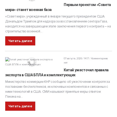
Первым проектом «Совета
мира» станет военная база
«Совет мира», учрежденный в январе текущего президентом США
Дональдом Трампом для надзора за восстановлением сектора Газа,
находится на завершающем этапе заключения первого контракта – на
строительство военной...
Читать далее
07 августа, 2026 / 14:17
Комментариев
нет
Китай ужесточил правила
экспорта в США БПЛА и комплектующих
Министерство коммерции КНР сообщило об ужесточении контроля за
поставками беспилотников, их ключевых компонентов и связанных с
ними технологий в США. СМИ называют принятые меры ответом
Пекина на...
Читать далее