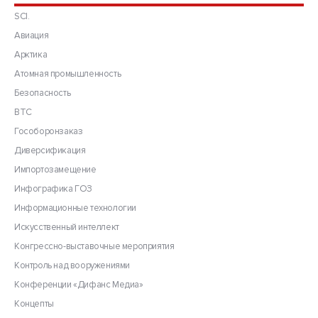
SCI.
Авиация
Арктика
Атомная промышленность
Безопасность
ВТС
Гособоронзаказ
Диверсификация
Импортозамещение
Инфографика ГОЗ
Информационные технологии
Искусственный интеллект
Конгрессно-выставочные мероприятия
Контроль над вооружениями
Конференции «Дифанс Медиа»
Концепты