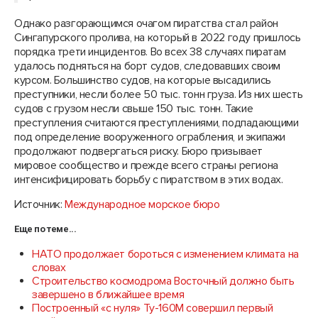
Однако разгорающимся очагом пиратства стал район
Сингапурского пролива, на который в 2022 году пришлось
порядка трети инцидентов. Во всех 38 случаях пиратам
удалось подняться на борт судов, следовавших своим
курсом. Большинство судов, на которые высадились
преступники, несли более 50 тыс. тонн груза. Из них шесть
судов с грузом несли свыше 150 тыс. тонн. Такие
преступления считаются преступлениями, подпадающими
под определение вооруженного ограбления, и экипажи
продолжают подвергаться риску. Бюро призывает
мировое сообщество и прежде всего страны региона
интенсифицировать борьбу с пиратством в этих водах.
Источник:
Международное морское бюро
Еще по теме...
НАТО продолжает бороться с изменением климата на
словах
Строительство космодрома Восточный должно быть
завершено в ближайшее время
Построенный «с нуля» Ту-160М совершил первый