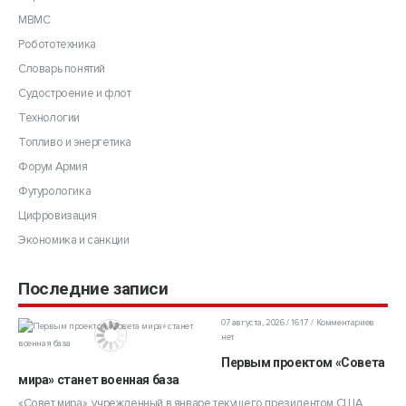
МВМС
Робототехника
Словарь понятий
Судостроение и флот
Технологии
Топливо и энергетика
Форум Армия
Футурологика
Цифровизация
Экономика и санкции
Последние записи
07 августа, 2026 / 16:17
Комментариев
нет
Первым проектом «Совета
мира» станет военная база
«Совет мира», учрежденный в январе текущего президентом США