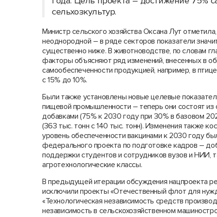
года. Цель проекта – достижение 75% 
сельхозкультур.
Министр сельского хозяйства Оксана Лут отметила
неоднородной – в ряде секторов показатели значит
существенно ниже. В животноводстве, по словам г
факторы объясняют ряд изменений, внесенных в об
самообеспеченности продукцией, например, в птице
с 15% до 10%.
Были также установлены новые целевые показател
пищевой промышленности – теперь они состоят из
добавками (75% к 2030 году при 30% в базовом 20
(363 тыс. тонн с 140 тыс. тонн). Изменения также к
уровень обеспеченности вакцинами к 2030 году бы
федерального проекта по подготовке кадров – доб
поддержки студентов и сотрудников вузов и НИИ, 
агротехнологические классы.
В предыдущей итерации обсуждения нацпроекта ре
исключили проекты «Отечественный флот для нужд
«Технологическая независимость средств производс
независимость в сельскохозяйственном машиностро