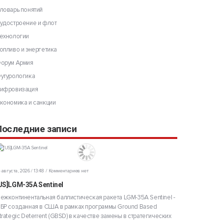
ловарь понятий
удостроение и флот
ехнологии
опливо и энергетика
орум Армия
утурологика
ифровизация
кономика и санкции
Последние записи
 августа, 2026 / 13:48
Комментариев нет
US]LGM-35A Sentinel
ежконтинентальная баллистическая ракета LGM-35A Sentinel -
БР созданная в США в рамках программы Ground Based
trategic Deterrent (GBSD) в качестве замены в стратегических