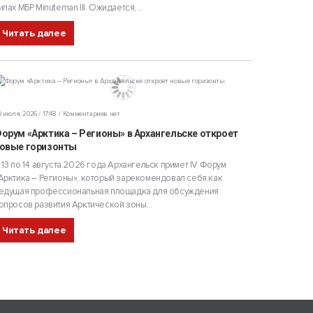
илах МБР Minuteman III. Ожидается,...
Читать далее
 июля, 2026 / 17:48
Комментариев нет
орум «Арктика – Регионы» в Архангельске откроет
овые горизонты
 13 по 14 августа 2026 года Архангельск примет IV Форум
Арктика – Регионы», который зарекомендовал себя как
едущая профессиональная площадка для обсуждения
опросов развития Арктической зоны...
Читать далее