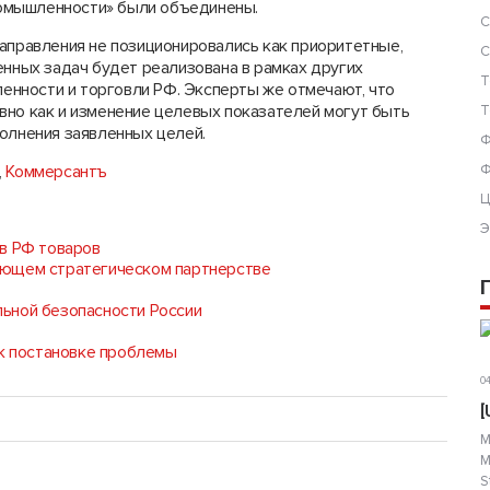
омышленности» были объединены.
С
аправления не позиционировались как приоритетные,
С
енных задач будет реализована в рамках других
Т
нности и торговли РФ. Эксперты же отмечают, что
вно как и изменение целевых показателей могут быть
Т
олнения заявленных целей.
Ф
,
Коммерсантъ
Ф
Ц
Э
в РФ товаров
лющем стратегическом партнерстве
ьной безопасности России
 к постановке проблемы
04
[
М
М
S