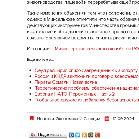
животноводства, пищевой и перерабатывающей пр
Такие изменения объяснили тем, что исключенные н
однако в Минсельхозе отметили, что часть обознач
действующих инструментов Министерства промышле
исключение и объединение некоторых проектов, ра
связаны с желанием ведомства снизить риски неисп
Источники –
Министерство сельского хозяйства РФ
Еще по теме...
Сеул расширил список запрещенных к экспорту 
Россия и КНДР заключили договор о всеобъем
Пираты Сомали. Новая волна
Теоретические проблемы обеспечения национал
Европа и НАТО. Переменные. Часть 2
Глобальное оружие и глобальная безопасность:
Новости
,
Экономика И Санкции
12.09.2024
Поделиться…