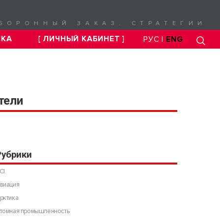
БОРОННЫЙ ЗАКАЗ. СТРАТЕГИИ
СКА
[ ЛИЧНЫЙ КАБИНЕТ ]
РУС |
ENG
тели
Рубрики
CI.
виация
рктика
томная промышленность