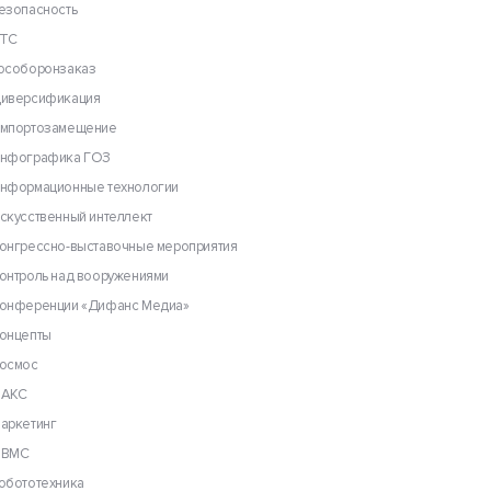
езопасность
ТС
особоронзаказ
иверсификация
мпортозамещение
нфографика ГОЗ
нформационные технологии
скусственный интеллект
онгрессно-выставочные мероприятия
онтроль над вооружениями
онференции «Дифанс Медиа»
онцепты
осмос
АКС
аркетинг
ВМС
обототехника