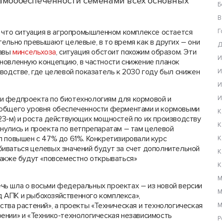
самообеспеченности семенами всех основных
Б
В
, что ситуация в агропромышленном комплексе остается
Г
ельно превышают целевые, в то время как в других – они
Д
лавы
минсельхоза
, ситуация обстоит похожим образом. Эти
И
новленную концепцию, в частности снижение планок
водстве, где целевой показатель к 2030 году был снижен
И
И
и федпроекта по биотехнологиям для кормовой и
И
 общего уровня обеспеченности ферментами и кормовыми
К
23-м) и роста действующих мощностей по их производству
К
оснулись и проекта по ветпрепаратам – там целевой
л повышен с 47% до 61%. Конкретизировали курс
К
иваться целевых значений будут за счет дополнительной
К
также будут «повсеместно открываться»
К
М
чь шла о восьми федеральных проектах – из новой версии
М
 АПК и рыбохозяйственного комплекса»,
тва растений», а проекты «Техническая и технологическая
М
ении» и «Технико-технологическая независимость
Р