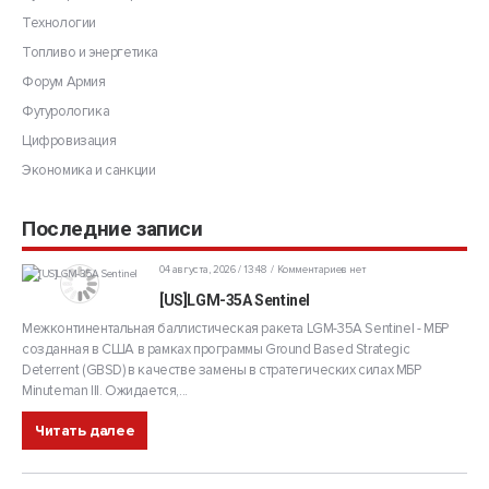
Технологии
Топливо и энергетика
Форум Армия
Футурологика
Цифровизация
Экономика и санкции
Последние записи
04 августа, 2026 / 13:48
Комментариев нет
[US]LGM-35A Sentinel
Межконтинентальная баллистическая ракета LGM-35A Sentinel - МБР
созданная в США в рамках программы Ground Based Strategic
Deterrent (GBSD) в качестве замены в стратегических силах МБР
Minuteman III. Ожидается,...
Читать далее