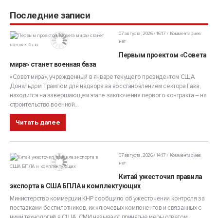
Последние записи
07 августа, 2026 / 16:17
Комментариев
нет
Первым проектом «Совета
мира» станет военная база
«Совет мира», учрежденный в январе текущего президентом США
Дональдом Трампом для надзора за восстановлением сектора Газа,
находится на завершающем этапе заключения первого контракта – на
строительство военной...
Читать далее
07 августа, 2026 / 14:17
Комментариев
нет
Китай ужесточил правила
экспорта в США БПЛА и комплектующих
Министерство коммерции КНР сообщило об ужесточении контроля за
поставками беспилотников, их ключевых компонентов и связанных с
ними технологий в США. СМИ называют принятые меры ответом