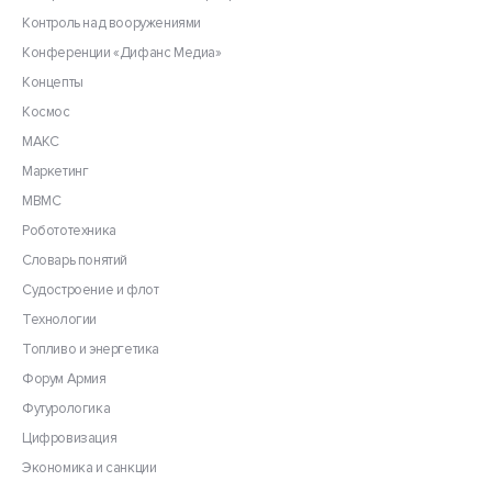
Контроль над вооружениями
Конференции «Дифанс Медиа»
Концепты
Космос
МАКС
Маркетинг
МВМС
Робототехника
Словарь понятий
Судостроение и флот
Технологии
Топливо и энергетика
Форум Армия
Футурологика
Цифровизация
Экономика и санкции