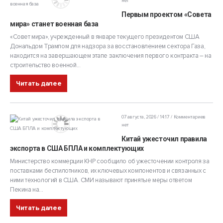
нет
Первым проектом «Совета
мира» станет военная база
«Совет мира», учрежденный в январе текущего президентом США
Дональдом Трампом для надзора за восстановлением сектора Газа,
находится на завершающем этапе заключения первого контракта – на
строительство военной...
Читать далее
07 августа, 2026 / 14:17
Комментариев
нет
Китай ужесточил правила
экспорта в США БПЛА и комплектующих
Министерство коммерции КНР сообщило об ужесточении контроля за
поставками беспилотников, их ключевых компонентов и связанных с
ними технологий в США. СМИ называют принятые меры ответом
Пекина на...
Читать далее