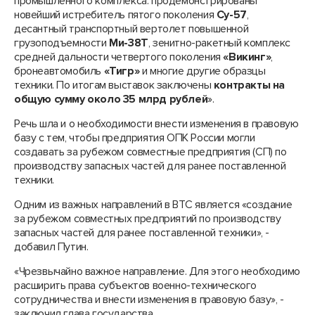
промышленного комплекса: продемонстрированы
новейший истребитель пятого поколения
Су-57
,
десантный транспортный вертолет повышенной
грузоподъемности
Ми-38Т
, зенитно-ракетный комплекс
средней дальности четвертого поколения
«Викинг»
,
бронеавтомобиль
«Тигр»
и многие другие образцы
техники. По итогам выставок заключены
контракты на
общую сумму около 35 млрд рублей
».
Речь шла и о необходимости внести изменения в правовую
базу с тем, чтобы предприятия ОПК России могли
создавать за рубежом совместные предприятия (СП) по
производству запасных частей для ранее поставленной
техники.
Одним из важных направлений в ВТС является «создание
за рубежом совместных предприятий по производству
запасных частей для ранее поставленной техники», -
добавил Путин.
«Чрезвычайно важное направление. Для этого необходимо
расширить права субъектов военно-технического
сотрудничества и внести изменения в правовую базу», -
заключил глава государства.